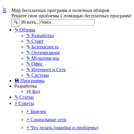
Мир бесплатных программ и полезных обзоров
☰
Решите свои проблемы с помощью бесплатных программ!
Искать...
🔍
✎ Обзоры
✎ Разработка
✎ Старт
✎ Безопасность
✎ Оптимизация
✎ Мультимедиа
✎ Офис
✎ Интернет и Сеть
✎ Система
💾 Программы
Разработка
§§ Код
✎ Статьи
⚡ Советы
⚡ Браузер
⚡ Социальные сети
⚡ Что делать (ошибки и проблемы)