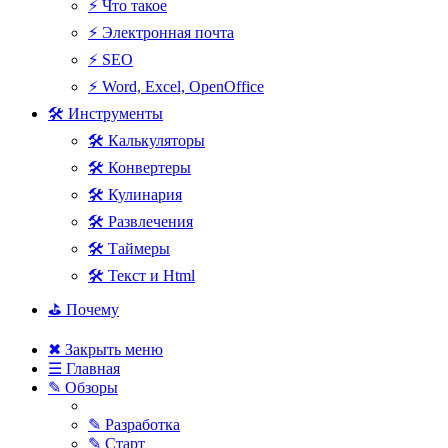
⚡ Что такое
⚡ Электронная почта
⚡ SEO
⚡ Word, Excel, OpenOffice
🛠 Инструменты
🛠 Калькуляторы
🛠 Конвертеры
🛠 Кулинария
🛠 Развлечения
🛠 Таймеры
🛠 Текст и Html
⛳ Почему
✖ Закрыть меню
☰ Главная
✎ Обзоры
✎ Разработка
✎ Старт