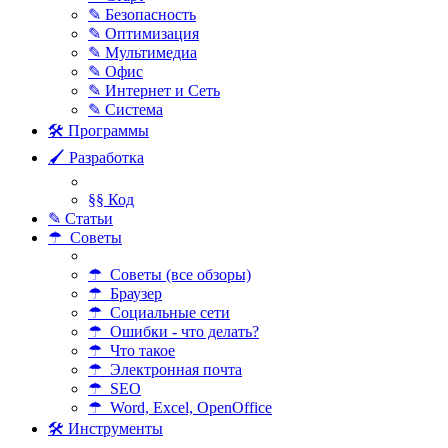
✎ Безопасность
✎ Оптимизация
✎ Мультимедиа
✎ Офис
✎ Интернет и Сеть
✎ Система
🛠 Программы
🖌 Разработка
§§ Код
✎ Статьи
☂ Советы
☂ Советы (все обзоры)
☂ Браузер
☂ Социальные сети
☂ Ошибки - что делать?
☂ Что такое
☂ Электронная почта
☂ SEO
☂ Word, Excel, OpenOffice
🛠 Инструменты