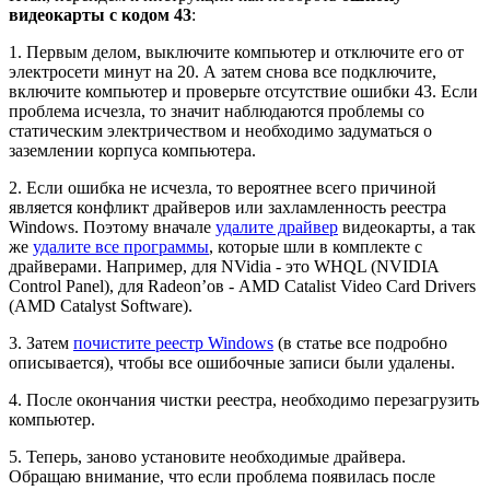
видеокарты с кодом 43
:
1. Первым делом, выключите компьютер и отключите его от
электросети минут на 20. А затем снова все подключите,
включите компьютер и проверьте отсутствие ошибки 43. Если
проблема исчезла, то значит наблюдаются проблемы со
статическим электричеством и необходимо задуматься о
заземлении корпуса компьютера.
2. Если ошибка не исчезла, то вероятнее всего причиной
является конфликт драйверов или захламленность реестра
Windows. Поэтому вначале
удалите драйвер
видеокарты, а так
же
удалите все программы
, которые шли в комплекте с
драйверами. Например, для NVidia - это WHQL (NVIDIA
Control Panel), для Radeon’ов - AMD Catalist Video Card Drivers
(AMD Catalyst Software).
3. Затем
почистите реестр Windows
(в статье все подробно
описывается), чтобы все ошибочные записи были удалены.
4. После окончания чистки реестра, необходимо перезагрузить
компьютер.
5. Теперь, заново установите необходимые драйвера.
Обращаю внимание, что если проблема появилась после