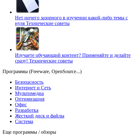
Нет ничего зазорного в изучении какой-либо темы с
нуля
Технические советы
Изучаете обучающий контент? Применяйте и делайте
сразу!
Технические советы
Программы (Freeware, OpenSource...)
Безопасность
Интернет и Сеть
Мультимедиа
Оптимизация
Офис
Разработка
Жесткий диск и файлы
Система
Еще программы / обзоры