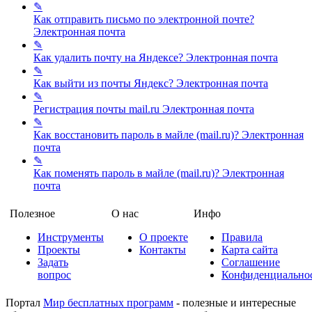
✎
Как отправить письмо по электронной почте?
Электронная почта
✎
Как удалить почту на Яндексе?
Электронная почта
✎
Как выйти из почты Яндекс?
Электронная почта
✎
Регистрация почты mail.ru
Электронная почта
✎
Как восстановить пароль в майле (mail.ru)?
Электронная
почта
✎
Как поменять пароль в майле (mail.ru)?
Электронная
почта
Полезное
О нас
Инфо
Инструменты
О проекте
Правила
Проекты
Контакты
Карта сайта
Задать
Соглашение
вопрос
Конфиденциально
Портал
Мир бесплатных программ
- полезные и интересные