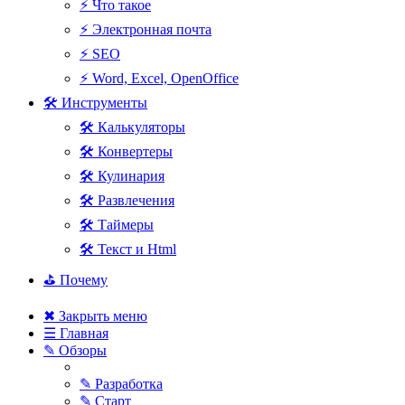
⚡ Что такое
⚡ Электронная почта
⚡ SEO
⚡ Word, Excel, OpenOffice
🛠 Инструменты
🛠 Калькуляторы
🛠 Конвертеры
🛠 Кулинария
🛠 Развлечения
🛠 Таймеры
🛠 Текст и Html
⛳ Почему
✖ Закрыть меню
☰ Главная
✎ Обзоры
✎ Разработка
✎ Старт