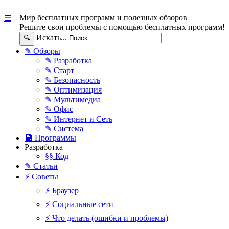
Мир бесплатных программ и полезных обзоров
☰
Решите свои проблемы с помощью бесплатных программ!
Искать...
🔍
✎ Обзоры
✎ Разработка
✎ Старт
✎ Безопасность
✎ Оптимизация
✎ Мультимедиа
✎ Офис
✎ Интернет и Сеть
✎ Система
💾 Программы
Разработка
§§ Код
✎ Статьи
⚡ Советы
⚡ Браузер
⚡ Социальные сети
⚡ Что делать (ошибки и проблемы)