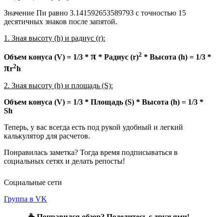
Значение Пи равно 3.141592653589793 с точностью 15
десятичных знаков после запятой.
1. Зная высоту (h) и радиус (r):
π
2
Объем конуса (V) = 1/3 *
* Радиус (r)
* Высота (h) = 1/3 *
π
2
r
h
2. Зная высоту (h) и площадь (S):
Объем конуса (V) = 1/3 * Площадь (S) * Высота (h) = 1/3 *
Sh
Теперь, у вас всегда есть под рукой удобный и легкий
калькулятор для расчетов.
Понравилась заметка? Тогда время подписываться в
социальных сетях и делать репосты!
Социальные сети
Группа в VK
☕ Понравился обзор? Поделитесь с друзьями!