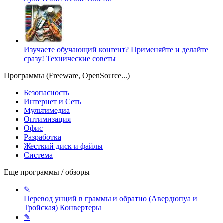
Изучаете обучающий контент? Применяйте и делайте
сразу!
Технические советы
Программы (Freeware, OpenSource...)
Безопасность
Интернет и Сеть
Мультимедиа
Оптимизация
Офис
Разработка
Жесткий диск и файлы
Система
Еще программы / обзоры
✎
Перевод унций в граммы и обратно (Авердюпуа и
Тройская)
Конвертеры
✎