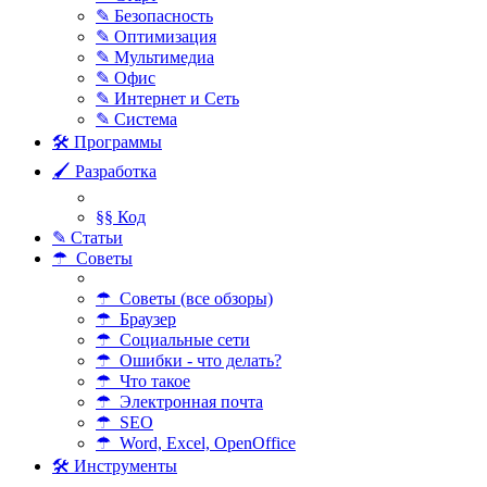
✎ Безопасность
✎ Оптимизация
✎ Мультимедиа
✎ Офис
✎ Интернет и Сеть
✎ Система
🛠 Программы
🖌 Разработка
§§ Код
✎ Статьи
☂ Советы
☂ Советы (все обзоры)
☂ Браузер
☂ Социальные сети
☂ Ошибки - что делать?
☂ Что такое
☂ Электронная почта
☂ SEO
☂ Word, Excel, OpenOffice
🛠 Инструменты