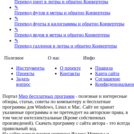
Перевод пинт в литры и обратно
Конвертеры
✎
Перевод футов в метры и обратно
Конвертеры
✎
Перевод фунты в килограммы и обратно
Конвертеры
✎
Перевод ярдов в метры и обратно
Конвертеры
✎
Перевод галлонов в литры и обратно
Конвертеры
Полезное
О нас
Инфо
Инструменты
О проекте
Правила
Проекты
Контакты
Карта сайта
Задать
Соглашение
вопрос
Конфиденциально
Портал
Мир бесплатных программ
- полезные и интересные
обзоры, статьи, советы по компьютеру и бесплатные
программы для Windows, Linux и Mac. Сайт не хранит
указанные программы и не претендует на авторские права, в
том числе интеллектуальные (Кроме собственных
произведений). Скачать программу с сайта автора - это всегда
правильный ход.
На сайте используются счетчики Яндекс Метрика и