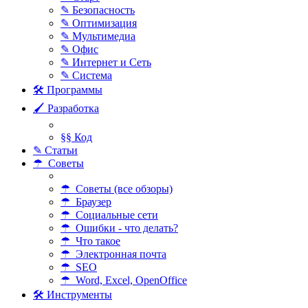
✎ Безопасность
✎ Оптимизация
✎ Мультимедиа
✎ Офис
✎ Интернет и Сеть
✎ Система
🛠 Программы
🖌 Разработка
§§ Код
✎ Статьи
☂ Советы
☂ Советы (все обзоры)
☂ Браузер
☂ Социальные сети
☂ Ошибки - что делать?
☂ Что такое
☂ Электронная почта
☂ SEO
☂ Word, Excel, OpenOffice
🛠 Инструменты