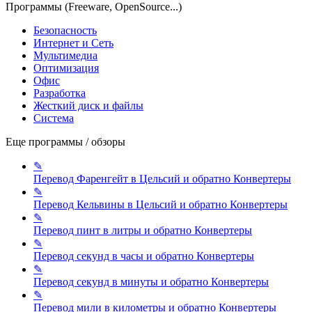
Программы (Freeware, OpenSource...)
Безопасность
Интернет и Сеть
Мультимедиа
Оптимизация
Офис
Разработка
Жесткий диск и файлы
Система
Еще программы / обзоры
✎
Перевод Фаренгейт в Цельсий и обратно
Конвертеры
✎
Перевод Кельвины в Цельсий и обратно
Конвертеры
✎
Перевод пинт в литры и обратно
Конвертеры
✎
Перевод секунд в часы и обратно
Конвертеры
✎
Перевод секунд в минуты и обратно
Конвертеры
✎
Перевод мили в километры и обратно
Конвертеры