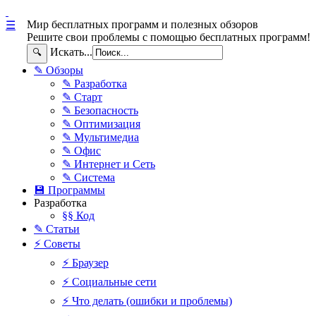
Мир бесплатных программ и полезных обзоров
☰
Решите свои проблемы с помощью бесплатных программ!
Искать...
🔍
✎ Обзоры
✎ Разработка
✎ Старт
✎ Безопасность
✎ Оптимизация
✎ Мультимедиа
✎ Офис
✎ Интернет и Сеть
✎ Система
💾 Программы
Разработка
§§ Код
✎ Статьи
⚡ Советы
⚡ Браузер
⚡ Социальные сети
⚡ Что делать (ошибки и проблемы)