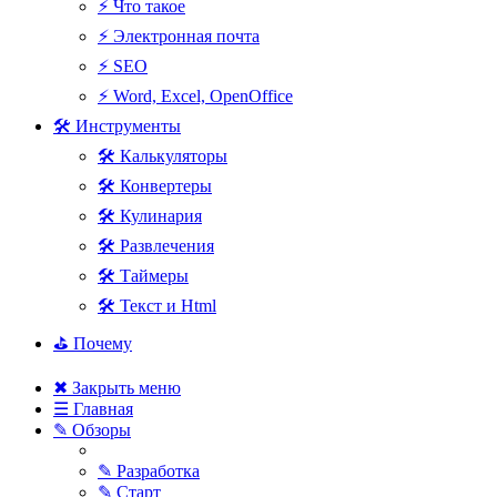
⚡ Что такое
⚡ Электронная почта
⚡ SEO
⚡ Word, Excel, OpenOffice
🛠 Инструменты
🛠 Калькуляторы
🛠 Конвертеры
🛠 Кулинария
🛠 Развлечения
🛠 Таймеры
🛠 Текст и Html
⛳ Почему
✖ Закрыть меню
☰ Главная
✎ Обзоры
✎ Разработка
✎ Старт