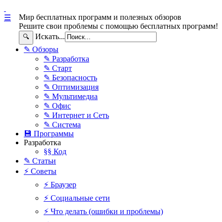
Мир бесплатных программ и полезных обзоров
☰
Решите свои проблемы с помощью бесплатных программ!
Искать...
🔍
✎ Обзоры
✎ Разработка
✎ Старт
✎ Безопасность
✎ Оптимизация
✎ Мультимедиа
✎ Офис
✎ Интернет и Сеть
✎ Система
💾 Программы
Разработка
§§ Код
✎ Статьи
⚡ Советы
⚡ Браузер
⚡ Социальные сети
⚡ Что делать (ошибки и проблемы)