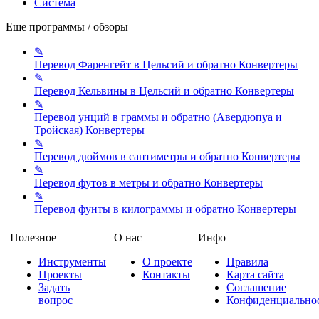
Система
Еще программы / обзоры
✎
Перевод Фаренгейт в Цельсий и обратно
Конвертеры
✎
Перевод Кельвины в Цельсий и обратно
Конвертеры
✎
Перевод унций в граммы и обратно (Авердюпуа и
Тройская)
Конвертеры
✎
Перевод дюймов в сантиметры и обратно
Конвертеры
✎
Перевод футов в метры и обратно
Конвертеры
✎
Перевод фунты в килограммы и обратно
Конвертеры
Полезное
О нас
Инфо
Инструменты
О проекте
Правила
Проекты
Контакты
Карта сайта
Задать
Соглашение
вопрос
Конфиденциально