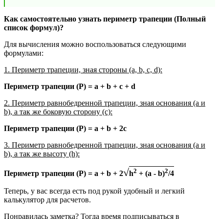
Как самостоятельно узнать периметр трапеции (Полный
список формул)?
Для вычисления можно воспользоваться следующими
формулами:
1. Периметр трапеции, зная стороны (a, b, c, d):
Периметр трапеции (P) = a + b + c + d
2. Периметр равнобедренной трапеции, зная основания (a и
b), а так же боковую сторону (c):
Периметр трапеции (P) = a + b + 2c
3. Периметр равнобедренной трапеции, зная основания (a и
b), а так же высоту (h):
√
2
2
Периметр трапеции (P) = a + b + 2
h
+ (a - b)
/4
Теперь, у вас всегда есть под рукой удобный и легкий
калькулятор для расчетов.
Понравилась заметка? Тогда время подписываться в