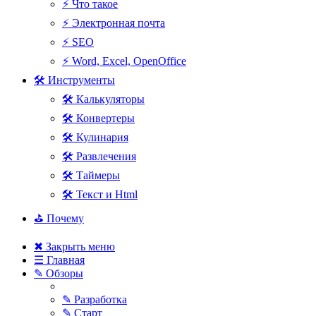
⚡ Что такое
⚡ Электронная почта
⚡ SEO
⚡ Word, Excel, OpenOffice
🛠 Инструменты
🛠 Калькуляторы
🛠 Конвертеры
🛠 Кулинария
🛠 Развлечения
🛠 Таймеры
🛠 Текст и Html
⛳ Почему
✖ Закрыть меню
☰ Главная
✎ Обзоры
✎ Разработка
✎ Старт