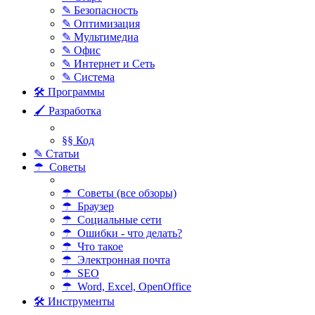
✎ Безопасность
✎ Оптимизация
✎ Мультимедиа
✎ Офис
✎ Интернет и Сеть
✎ Система
🛠 Программы
🖌 Разработка
§§ Код
✎ Статьи
☂ Советы
☂ Советы (все обзоры)
☂ Браузер
☂ Социальные сети
☂ Ошибки - что делать?
☂ Что такое
☂ Электронная почта
☂ SEO
☂ Word, Excel, OpenOffice
🛠 Инструменты