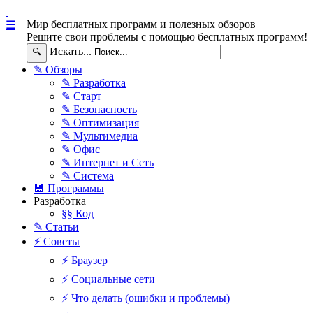
Мир бесплатных программ и полезных обзоров
☰
Решите свои проблемы с помощью бесплатных программ!
Искать...
🔍
✎ Обзоры
✎ Разработка
✎ Старт
✎ Безопасность
✎ Оптимизация
✎ Мультимедиа
✎ Офис
✎ Интернет и Сеть
✎ Система
💾 Программы
Разработка
§§ Код
✎ Статьи
⚡ Советы
⚡ Браузер
⚡ Социальные сети
⚡ Что делать (ошибки и проблемы)