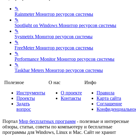
✎
Rainmeter
Монитор ресурсов системы
✎
Spotlight on Windows
Монитор ресурсов системы
✎
Sysmetrix
Монитор ресурсов системы
✎
FreeMeter
Монитор ресурсов системы
✎
Performance Monitor
Монитор ресурсов системы
✎
Taskbar Meters
Монитор ресурсов системы
Полезное
О нас
Инфо
Инструменты
О проекте
Правила
Проекты
Контакты
Карта сайта
Задать
Соглашение
вопрос
Конфиденциально
Портал
Мир бесплатных программ
- полезные и интересные
обзоры, статьи, советы по компьютеру и бесплатные
программы для Windows, Linux и Mac. Сайт не хранит