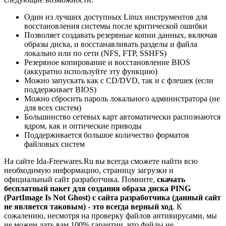
Один из лучших доступных Linux инструментов для
восстановления системы после критической ошибки
Позволяет создавать резервные копии данных, включая
образы диска, и восстанавливать разделы и файла
локально или по сети (NFS, FTP, SSHFS)
Резервное копирование и восстановление BIOS
(аккуратно используйте эту функцию)
Можно запускать как с CD/DVD, так и с флешек (если
поддерживает BIOS)
Можно сбросить пароль локального администратора (не
для всех систем)
Большинство сетевых карт автоматически распознаются
ядром, как и оптические приводы
Поддерживается большое количество форматов
файловых систем
На сайте Ida-Freewares.Ru вы всегда сможете найти всю
необходимую информацию, страницу загрузки и
официальный сайт разработчика. Помните,
скачать
бесплатный пакет для создания образа диска PING
(PartImage Is Not Ghost) с сайта разработчика (данный сайт
не является таковым) - это всегда верный ход
. К
сожалению, несмотря на проверку файлов антивирусами, мы
не можем дать вам 100% гарантии, что файлы не