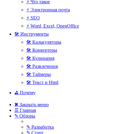
⚡ Что такое
⚡ Электронная почта
⚡ SEO
⚡ Word, Excel, OpenOffice
🛠 Инструменты
🛠 Калькуляторы
🛠 Конвертеры
🛠 Кулинария
🛠 Развлечения
🛠 Таймеры
🛠 Текст и Html
⛳ Почему
✖ Закрыть меню
☰ Главная
✎ Обзоры
✎ Разработка
✎ Старт