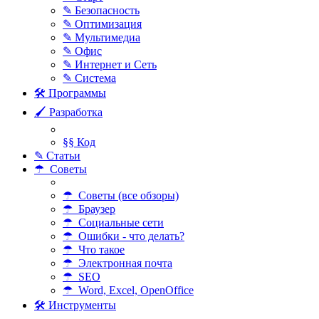
✎ Безопасность
✎ Оптимизация
✎ Мультимедиа
✎ Офис
✎ Интернет и Сеть
✎ Система
🛠 Программы
🖌 Разработка
§§ Код
✎ Статьи
☂ Советы
☂ Советы (все обзоры)
☂ Браузер
☂ Социальные сети
☂ Ошибки - что делать?
☂ Что такое
☂ Электронная почта
☂ SEO
☂ Word, Excel, OpenOffice
🛠 Инструменты