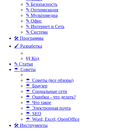
✎ Безопасность
✎ Оптимизация
✎ Мультимедиа
✎ Офис
✎ Интернет и Сеть
✎ Система
🛠 Программы
🖌 Разработка
§§ Код
✎ Статьи
☂ Советы
☂ Советы (все обзоры)
☂ Браузер
☂ Социальные сети
☂ Ошибки - что делать?
☂ Что такое
☂ Электронная почта
☂ SEO
☂ Word, Excel, OpenOffice
🛠 Инструменты