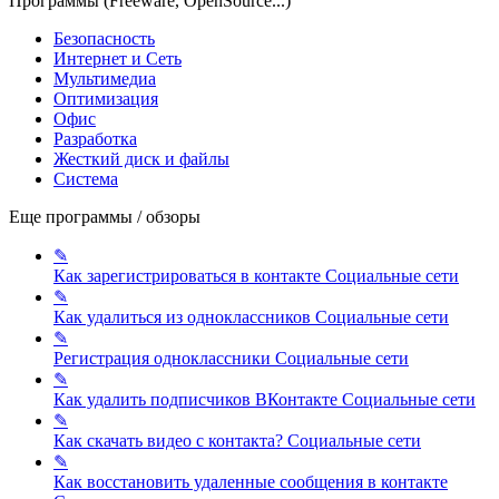
Программы (Freeware, OpenSource...)
Безопасность
Интернет и Сеть
Мультимедиа
Оптимизация
Офис
Разработка
Жесткий диск и файлы
Система
Еще программы / обзоры
✎
Как зарегистрироваться в контакте
Социальные сети
✎
Как удалиться из одноклассников
Социальные сети
✎
Регистрация одноклассники
Социальные сети
✎
Как удалить подписчиков ВКонтакте
Социальные сети
✎
Как скачать видео с контакта?
Социальные сети
✎
Как восстановить удаленные сообщения в контакте