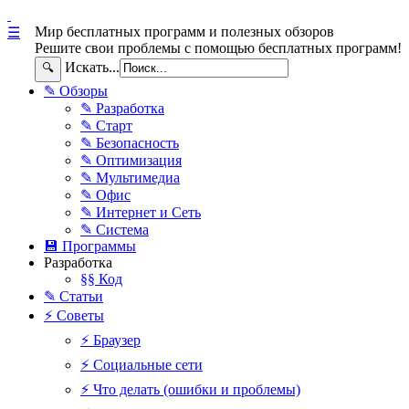
Мир бесплатных программ и полезных обзоров
☰
Решите свои проблемы с помощью бесплатных программ!
Искать...
🔍
✎ Обзоры
✎ Разработка
✎ Старт
✎ Безопасность
✎ Оптимизация
✎ Мультимедиа
✎ Офис
✎ Интернет и Сеть
✎ Система
💾 Программы
Разработка
§§ Код
✎ Статьи
⚡ Советы
⚡ Браузер
⚡ Социальные сети
⚡ Что делать (ошибки и проблемы)