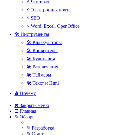
⚡ Что такое
⚡ Электронная почта
⚡ SEO
⚡ Word, Excel, OpenOffice
🛠 Инструменты
🛠 Калькуляторы
🛠 Конвертеры
🛠 Кулинария
🛠 Развлечения
🛠 Таймеры
🛠 Текст и Html
⛳ Почему
✖ Закрыть меню
☰ Главная
✎ Обзоры
✎ Разработка
✎ Старт