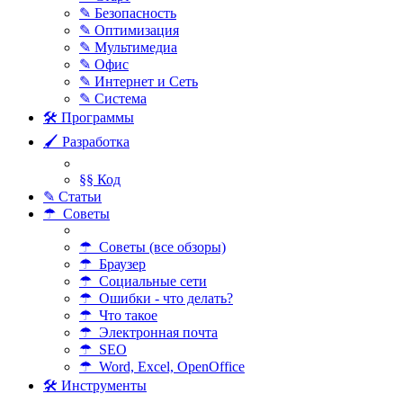
✎ Безопасность
✎ Оптимизация
✎ Мультимедиа
✎ Офис
✎ Интернет и Сеть
✎ Система
🛠 Программы
🖌 Разработка
§§ Код
✎ Статьи
☂ Советы
☂ Советы (все обзоры)
☂ Браузер
☂ Социальные сети
☂ Ошибки - что делать?
☂ Что такое
☂ Электронная почта
☂ SEO
☂ Word, Excel, OpenOffice
🛠 Инструменты