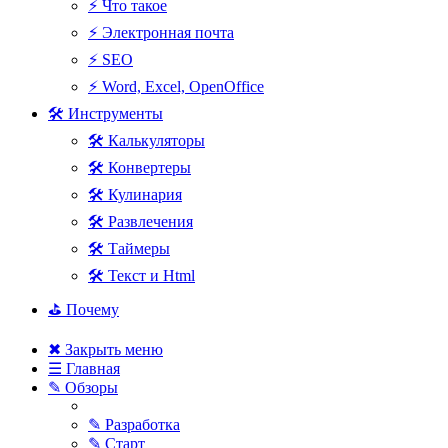
⚡ Что такое
⚡ Электронная почта
⚡ SEO
⚡ Word, Excel, OpenOffice
🛠 Инструменты
🛠 Калькуляторы
🛠 Конвертеры
🛠 Кулинария
🛠 Развлечения
🛠 Таймеры
🛠 Текст и Html
⛳ Почему
✖ Закрыть меню
☰ Главная
✎ Обзоры
✎ Разработка
✎ Старт