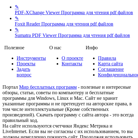
✎
PDF-XChange Viewer
Программа для чтения pdf файлов
✎
Foxit Reader
Программа для чтения pdf файлов
✎
Sumatra PDF Viewer
Программа для чтения pdf файлов
Полезное
О нас
Инфо
Инструменты
О проекте
Правила
Проекты
Контакты
Карта сайта
Задать
Соглашение
вопрос
Конфиденциально
Портал
Мир бесплатных программ
- полезные и интересные
обзоры, статьи, советы по компьютеру и бесплатные
программы для Windows, Linux и Mac. Сайт не хранит
указанные программы и не претендует на авторские права, в
том числе интеллектуальные (Кроме собственных
произведений). Скачать программу с сайта автора - это всегда
правильный ход.
На сайте используются счетчики Яндекс Метрика и
LiveInternet. Если вы не согласны с их использованием, то вы
должны немедленно покинуть сайт. Продолжая использовать