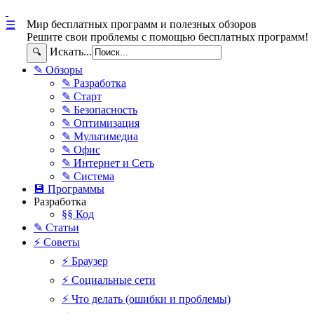
Мир бесплатных программ и полезных обзоров
☰
Решите свои проблемы с помощью бесплатных программ!
Искать...
🔍
✎ Обзоры
✎ Разработка
✎ Старт
✎ Безопасность
✎ Оптимизация
✎ Мультимедиа
✎ Офис
✎ Интернет и Сеть
✎ Система
💾 Программы
Разработка
§§ Код
✎ Статьи
⚡ Советы
⚡ Браузер
⚡ Социальные сети
⚡ Что делать (ошибки и проблемы)