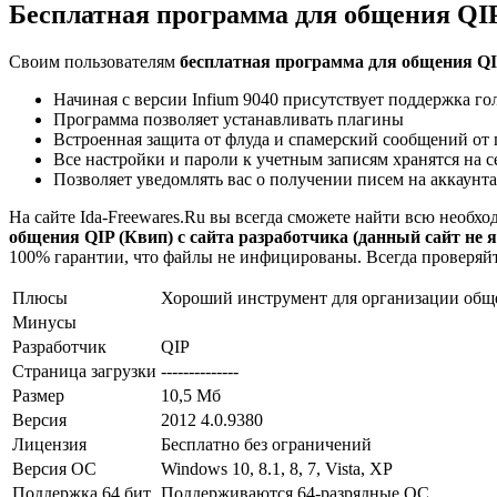
Бесплатная программа для общения QIP
Своим пользователям
бесплатная программа для общения QI
Начиная с версии Infium 9040 присутствует поддержка г
Программа позволяет устанавливать плагины
Встроенная защита от флуда и спамерский сообщений от п
Все настройки и пароли к учетным записям хранятся на с
Позволяет уведомлять вас о получении писем на аккаунтах
На сайте Ida-Freewares.Ru вы всегда сможете найти всю необ
общения QIP (Квип) с сайта разработчика (данный сайт не я
100% гарантии, что файлы не инфицированы. Всегда проверяйт
Плюсы
Хороший инструмент для организации общ
Минусы
Разработчик
QIP
Страница загрузки
--------------
Размер
10,5 Мб
Версия
2012 4.0.9380
Лицензия
Бесплатно без ограничений
Версия ОС
Windows 10, 8.1, 8, 7, Vista, XP
Поддержка 64 бит
Поддерживаются 64-разрядные ОС