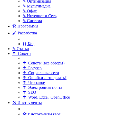
✎ Оптимизация
✎ Мультимедиа
✎ Офис
✎ Интернет и Сеть
✎ Система
🛠 Программы
🖌 Разработка
§§ Код
✎ Статьи
☂ Советы
☂ Советы (все обзоры)
☂ Браузер
☂ Социальные сети
☂ Ошибки - что делать?
☂ Что такое
☂ Электронная почта
☂ SEO
☂ Word, Excel, OpenOffice
🛠 Инструменты
🛠 Инструменты (все)