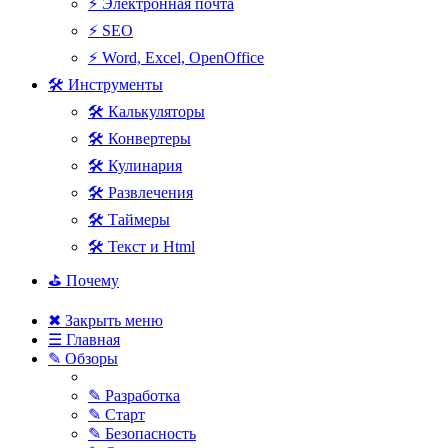
⚡ Электронная почта
⚡ SEO
⚡ Word, Excel, OpenOffice
🛠 Инструменты
🛠 Калькуляторы
🛠 Конвертеры
🛠 Кулинария
🛠 Развлечения
🛠 Таймеры
🛠 Текст и Html
⛳ Почему
✖ Закрыть меню
☰ Главная
✎ Обзоры
✎ Разработка
✎ Старт
✎ Безопасность