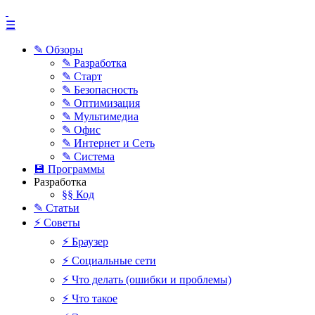
☰
✎ Обзоры
✎ Разработка
✎ Старт
✎ Безопасность
✎ Оптимизация
✎ Мультимедиа
✎ Офис
✎ Интернет и Сеть
✎ Система
💾 Программы
Разработка
§§ Код
✎ Статьи
⚡ Советы
⚡ Браузер
⚡ Социальные сети
⚡ Что делать (ошибки и проблемы)
⚡ Что такое