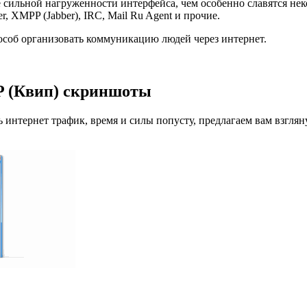
 сильной нагруженности интерфейса, чем особенно славятся не
, XMPP (Jabber), IRC, Mail Ru Agent и прочие.
соб организовать коммуникацию людей через интернет.
P (Квип) скриншоты
ь интернет трафик, время и силы попусту, предлагаем вам взгля