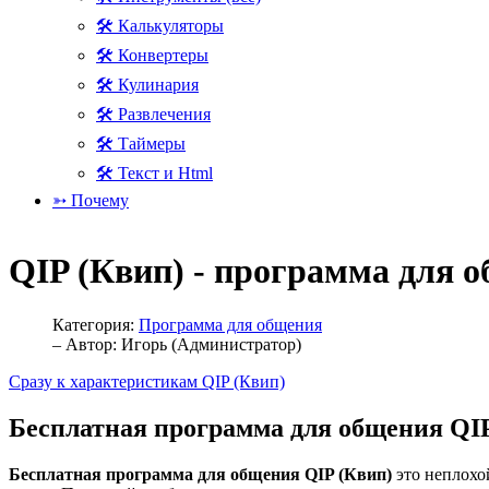
🛠 Калькуляторы
🛠 Конвертеры
🛠 Кулинария
🛠 Развлечения
🛠 Таймеры
🛠 Текст и Html
➳ Почему
QIP (Квип) - программа для 
Категория:
Программа для общения
– Автор:
Игорь (Администратор)
Сразу к характеристикам QIP (Квип)
Бесплатная программа для общения QIP
Бесплатная программа для общения QIP (Квип)
это неплохо