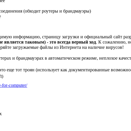
чее
соединения (обходит роутеры и брандмауэры)
е
ходимую информацию, страницу загрузки и официальный сайт ра
е является таковым) - это всегда верный ход
. К сожалению, 
ряйте загружаемые файлы из Интернета на наличие вирусов!
ерах и брандмауэрах в автоматическом режиме, неплохое качеств
e это еще тот троян (использует как документированные возможн
t)
-for-computer/
x