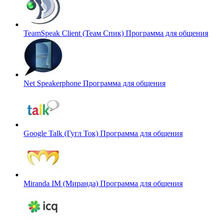
TeamSpeak Client (Теам Спик)
Программа для общения
Net Speakerphone
Программа для общения
Google Talk (Гугл Ток)
Программа для общения
Miranda IM (Миранда)
Программа для общения