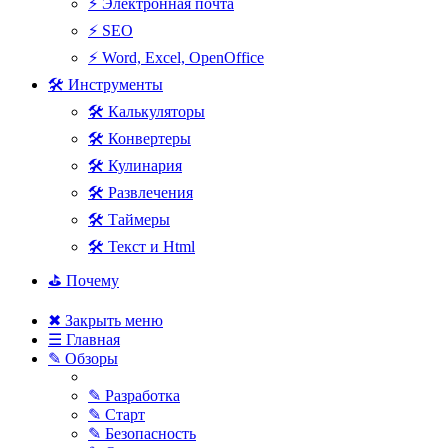
⚡ Электронная почта
⚡ SEO
⚡ Word, Excel, OpenOffice
🛠 Инструменты
🛠 Калькуляторы
🛠 Конвертеры
🛠 Кулинария
🛠 Развлечения
🛠 Таймеры
🛠 Текст и Html
⛳ Почему
✖ Закрыть меню
☰ Главная
✎ Обзоры
✎ Разработка
✎ Старт
✎ Безопасность