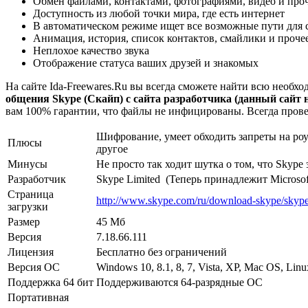
Обмен файлами, контактами, фотографиями, видео и про
Доступность из любой точки мира, где есть интернет
В автоматическом режиме ищет все возможные пути для 
Анимация, история, список контактов, смайлики и проче
Неплохое качество звука
Отображение статуса ваших друзей и знакомых
На сайте Ida-Freewares.Ru вы всегда сможете найти всю необ
общения Skype (Скайп) с сайта разработчика (данный сайт н
вам 100% гарантии, что файлы не инфицированы. Всегда прове
Шифрование, умеет обходить запреты на роут
Плюсы
другое
Минусы
Не просто так ходит шутка о том, что Skyp
Разработчик
Skype Limited (Теперь принадлежит Microsof
Страница
http://www.skype.com/ru/download-skype/skype
загрузки
Размер
45 Мб
Версия
7.18.66.111
Лицензия
Бесплатно без ограничений
Версия ОС
Windows 10, 8.1, 8, 7, Vista, XP, Mac OS, Linu
Поддержка 64 бит
Поддерживаются 64-разрядные ОС
Портативная