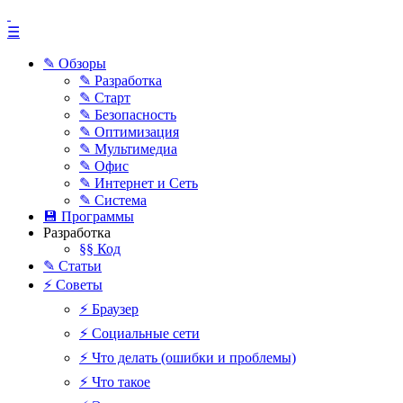
☰
✎ Обзоры
✎ Разработка
✎ Старт
✎ Безопасность
✎ Оптимизация
✎ Мультимедиа
✎ Офис
✎ Интернет и Сеть
✎ Система
💾 Программы
Разработка
§§ Код
✎ Статьи
⚡ Советы
⚡ Браузер
⚡ Социальные сети
⚡ Что делать (ошибки и проблемы)
⚡ Что такое