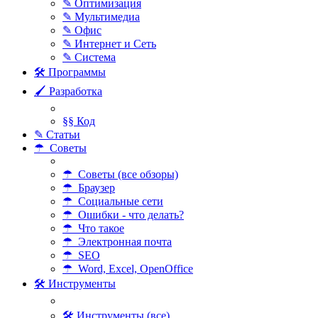
✎ Оптимизация
✎ Мультимедиа
✎ Офис
✎ Интернет и Сеть
✎ Система
🛠 Программы
🖌 Разработка
§§ Код
✎ Статьи
☂ Советы
☂ Советы (все обзоры)
☂ Браузер
☂ Социальные сети
☂ Ошибки - что делать?
☂ Что такое
☂ Электронная почта
☂ SEO
☂ Word, Excel, OpenOffice
🛠 Инструменты
🛠 Инструменты (все)