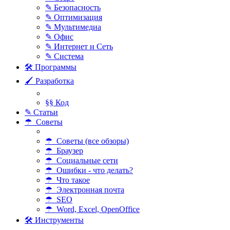
✎ Безопасность
✎ Оптимизация
✎ Мультимедиа
✎ Офис
✎ Интернет и Сеть
✎ Система
🛠 Программы
🖌 Разработка
§§ Код
✎ Статьи
☂ Советы
☂ Советы (все обзоры)
☂ Браузер
☂ Социальные сети
☂ Ошибки - что делать?
☂ Что такое
☂ Электронная почта
☂ SEO
☂ Word, Excel, OpenOffice
🛠 Инструменты