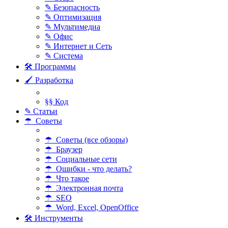
✎ Безопасность
✎ Оптимизация
✎ Мультимедиа
✎ Офис
✎ Интернет и Сеть
✎ Система
🛠 Программы
🖌 Разработка
§§ Код
✎ Статьи
☂ Советы
☂ Советы (все обзоры)
☂ Браузер
☂ Социальные сети
☂ Ошибки - что делать?
☂ Что такое
☂ Электронная почта
☂ SEO
☂ Word, Excel, OpenOffice
🛠 Инструменты