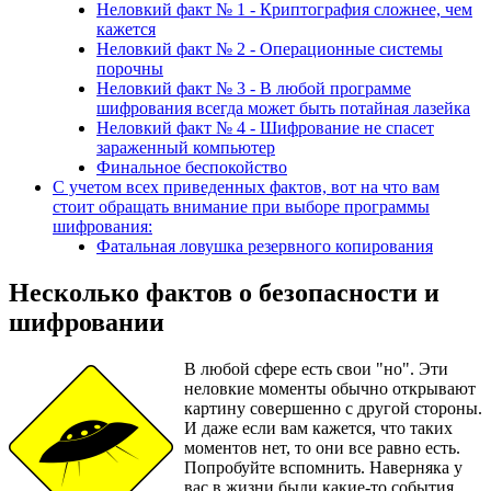
Неловкий факт № 1 - Криптография сложнее, чем
кажется
Неловкий факт № 2 - Операционные системы
порочны
Неловкий факт № 3 - В любой программе
шифрования всегда может быть потайная лазейка
Неловкий факт № 4 - Шифрование не спасет
зараженный компьютер
Финальное беспокойство
С учетом всех приведенных фактов, вот на что вам
стоит обращать внимание при выборе программы
шифрования:
Фатальная ловушка резервного копирования
Несколько фактов о безопасности и
шифровании
В любой сфере есть свои "но". Эти
неловкие моменты обычно открывают
картину совершенно с другой стороны.
И даже если вам кажется, что таких
моментов нет, то они все равно есть.
Попробуйте вспомнить. Наверняка у
вас в жизни были какие-то события,