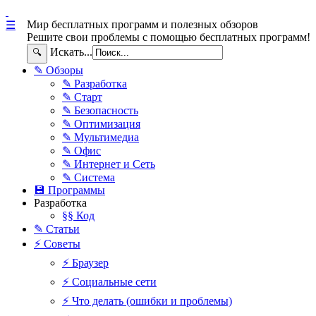
Мир бесплатных программ и полезных обзоров
☰
Решите свои проблемы с помощью бесплатных программ!
Искать...
🔍
✎ Обзоры
✎ Разработка
✎ Старт
✎ Безопасность
✎ Оптимизация
✎ Мультимедиа
✎ Офис
✎ Интернет и Сеть
✎ Система
💾 Программы
Разработка
§§ Код
✎ Статьи
⚡ Советы
⚡ Браузер
⚡ Социальные сети
⚡ Что делать (ошибки и проблемы)