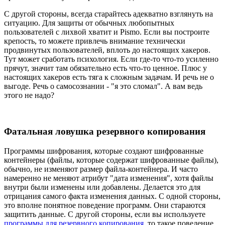
С другой стороны, всегда старайтесь адекватно взглянуть на
ситуацию. Для защиты от обычных любопытных
пользователей с лихвой хватит и Pismo. Если вы построите
крепость, то можете привлечь внимание технически
продвинутых пользователей, вплоть до настоящих хакеров.
Тут может сработать психология. Если где-то что-то усиленно
прячут, значит там обязательно есть что-то ценное. Плюс у
настоящих хакеров есть тяга к сложным задачам. И речь не о
выгоде. Речь о самосознании - "я это сломал". А вам ведь
этого не надо?
Фатальная ловушка резервного копирования
Программы шифрования, которые создают шифрованные
контейнеры (файлы, которые содержат шифрованные файлы),
обычно, не изменяют размер файла-контейнера. И часто
намеренно не меняют атрибут "дата изменения", хотя файлы
внутри были изменены или добавлены. Делается это для
отрицания самого факта изменения данных. С одной стороны,
это вполне понятное поведение программ. Они стараются
защитить данные. С другой стороны, если вы используете
программы для резервного копирования
, то такое поведение