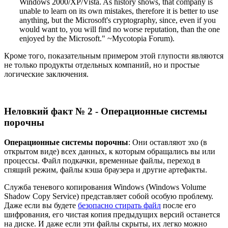
Windows 2000/XP/Vista. As history shows, that company is
unable to learn on its own mistakes, therefore it is better to use
anything, but the Microsoft's cryptography, since, even if you
would want to, you will find no worse reputation, than the one
enjoyed by the Microsoft." ~Mycotopia Forum).
Кроме того, показательным примером этой глупости являются
не только продукты отдельных компаний, но и простые
логические заключения.
Неловкий факт № 2 - Операционные системы
порочны
Операционные системы порочны
: Они оставляют эхо (в
открытом виде) всех данных, к которым обращались вы или
процессы. Файл подкачки, временные файлы, переход в
спящий режим, файлы кэша браузера и другие артефакты.
Служба теневого копирования Windows (Windows Volume
Shadow Copy Service) представляет собой особую проблему.
Даже если вы будете
безопасно стирать файл
после его
шифрования, его чистая копия предыдущих версий останется
на диске. И даже если эти файлы скрыты, их легко можно