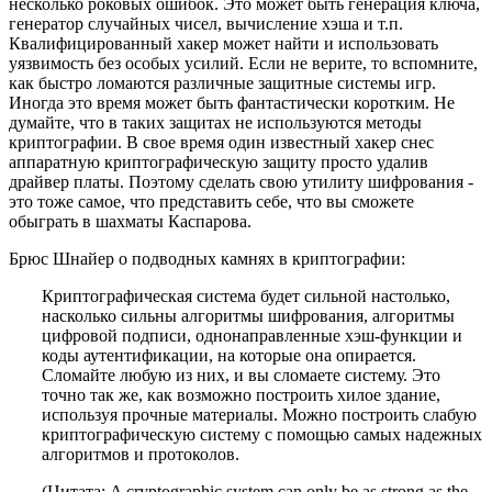
несколько роковых ошибок. Это может быть генерация ключа,
генератор случайных чисел, вычисление хэша и т.п.
Квалифицированный хакер может найти и использовать
уязвимость без особых усилий. Если не верите, то вспомните,
как быстро ломаются различные защитные системы игр.
Иногда это время может быть фантастически коротким. Не
думайте, что в таких защитах не используются методы
криптографии. В свое время один известный хакер снес
аппаратную криптографическую защиту просто удалив
драйвер платы. Поэтому сделать свою утилиту шифрования -
это тоже самое, что представить себе, что вы сможете
обыграть в шахматы Каспарова.
Брюс Шнайер о подводных камнях в криптографии:
Криптографическая система будет сильной настолько,
насколько сильны алгоритмы шифрования, алгоритмы
цифровой подписи, однонаправленные хэш-функции и
коды аутентификации, на которые она опирается.
Сломайте любую из них, и вы сломаете систему. Это
точно так же, как возможно построить хилое здание,
используя прочные материалы. Можно построить слабую
криптографическую систему с помощью самых надежных
алгоритмов и протоколов.
(Цитата: A cryptographic system can only be as strong as the