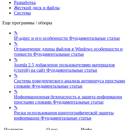
Разработка
Жесткий диск и файлы
Система
Еще программы / обзоры
✎
IP-адрес и его особенности
Фундаментальные статьи
✎
Ограничение длины файлов в Windows особенности и
тонкости
Фундаментальные статьи
✎
Joomla 2.5 добавление пользователями материалов
(статей) на сайт
Фундаментальные статьи
✎
Система поведенческого анализа антивируса простыми
словами
Фундаментальные статьи
✎
Информационная безопасность и защита информации
простыми словами
Фундаментальные статьи
✎
Риски использования криптографической защиты
информации
Фундаментальные статьи
Полезное
О нас
Инфо