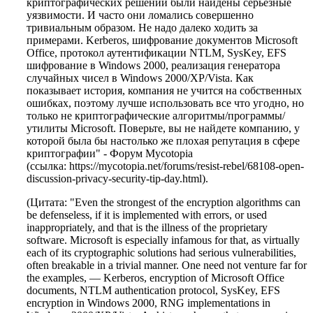
криптографических решений были найдены серьезные
уязвимости. И часто они ломались совершенно
тривиальным образом. Не надо далеко ходить за
примерами. Kerberos, шифрование документов Microsoft
Office, протокол аутентификации NTLM, SysKey, EFS
шифрование в Windows 2000, реализация генератора
случайных чисел в Windows 2000/XP/Vista. Как
показывает история, компания не учится на собственных
ошибках, поэтому лучше использовать все что угодно, но
только не криптографические алгоритмы/программы/
утилиты Microsoft. Поверьте, вы не найдете компанию, у
которой была бы настолько же плохая репутация в сфере
криптографии" - Форум Mycotopia
(ссылка: https://mycotopia.net/forums/resist-rebel/68108-open-
discussion-privacy-security-tip-day.html).
(Цитата: "Even the strongest of the encryption algorithms can
be defenseless, if it is implemented with errors, or used
inappropriately, and that is the illness of the proprietary
software. Microsoft is especially infamous for that, as virtually
each of its cryptographic solutions had serious vulnerabilities,
often breakable in a trivial manner. One need not venture far for
the examples, — Kerberos, encryption of Microsoft Office
documents, NTLM authentication protocol, SysKey, EFS
encryption in Windows 2000, RNG implementations in