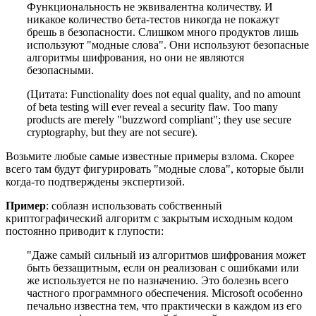
Функциональность не эквивалентна количеству. И
никакое количество бета-тестов никогда не покажут
брешь в безопасности. Слишком много продуктов лишь
используют "модные слова". Они используют безопасные
алгоритмы шифрования, но они не являются
безопасными.
(Цитата: Functionality does not equal quality, and no amount
of beta testing will ever reveal a security flaw. Too many
products are merely "buzzword compliant"; they use secure
cryptography, but they are not secure).
Возьмите любые самые известные примеры взлома. Скорее
всего там будут фигурировать "модные слова", которые были
когда-то подтверждены экспертизой.
Пример
: соблазн использовать собственный
криптографический алгоритм с закрытым исходным кодом
постоянно приводит к глупости:
"Даже самый сильный из алгоритмов шифрования может
быть беззащитным, если он реализован с ошибками или
же используется не по назначению. Это болезнь всего
частного программного обеспечения. Microsoft особенно
печально известна тем, что практически в каждом из его