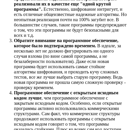
реализовали их в качестве еще "одной крутой
программы".
Естественно, шифрование интригует, и
есть отличные общеизвестные надежные алгоритмы. Но
неопытная реализация почти на 100% загубит все. В
большинстве случаев, такие программы предупреждают
о том, что эти программы не будут безопасными для
всех и т.д.
Обратите внимание на программное обеспечение,
которое было подтверждено временем.
В идеале, за
несколько лет не должно фигурировать ни одного
случая взлома (по вине самой программы, а не
безалаберности пользователя). Даже если новая
программа будет использовать самые стойкие
алгоритмы шифрования, и проходить кучу сложных
тестов, все же лучше выбрать старую программу. Ведь
новая программа не прошла самую сложную проверку -
проверку временем.
Программное обеспечение с открытым исходным
кодом лучше
, чем программное обеспечение с
закрытым исходным кодом. Особенно, если открытые
программы активно использовались коммерческими
структурами. Сам факт, что коммерческие структуры
продолжают использовать программы с открытым
исходным кодом говорит о том, что программы
оказались стойкими. Плюс ко всему сам код доступен