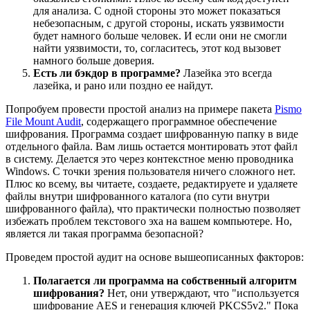
для анализа. С одной стороны это может показаться
небезопасным, с другой стороны, искать уязвимости
будет намного больше человек. И если они не смогли
найти уязвимости, то, согласитесь, этот код вызовет
намного больше доверия.
Есть ли бэкдор в программе?
Лазейка это всегда
лазейка, и рано или поздно ее найдут.
Попробуем провести простой анализ на примере пакета
Pismo
File Mount Audit
, содержащего программное обеспечение
шифрования. Программа создает шифрованную папку в виде
отдельного файла. Вам лишь остается монтировать этот файл
в систему. Делается это через контекстное меню проводника
Windows. С точки зрения пользователя ничего сложного нет.
Плюс ко всему, вы читаете, создаете, редактируете и удаляете
файлы внутри шифрованного каталога (по сути внутри
шифрованного файла), что практически полностью позволяет
избежать проблем текстового эха на вашем компьютере. Но,
является ли такая программа безопасной?
Проведем простой аудит на основе вышеописанных факторов:
Полагается ли программа на собственный алгоритм
шифрования?
Нет, они утверждают, что "используется
шифрование AES и генерация ключей PKCS5v2." Пока