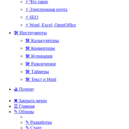
⚡ Что такое
⚡ Электронная почта
⚡ SEO
⚡ Word, Excel, OpenOffice
🛠 Инструменты
🛠 Калькуляторы
🛠 Конвертеры
🛠 Кулинария
🛠 Развлечения
🛠 Таймеры
🛠 Текст и Html
⛳ Почему
✖ Закрыть меню
☰ Главная
✎ Обзоры
✎ Разработка
✎ Старт