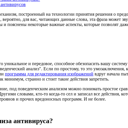
 антивирусов
механизм, построенный на технологии принятия решения о предо
вероятно, для вас, читающих данные слова, эта фраза может зв
ны и пояснены некоторые важные аспекты, которые позволят да
то уникальное и передовое, способное обезопасить вашу систему
оведенческий анализ". Если по простому, то это умозаключения,
сли
программа для редактирования изображений
вдруг начала пы
как минимум, странно и стоит такие действия запретить.
ение, под поведенческим анализом можно понимать простое сра
угими словами, кто-то когда-то сел и записал все действия, ко
 троянов и прочих вредоносных программ. И не более.
лиза антивируса?