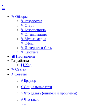
☰
✎ Обзоры
✎ Разработка
✎ Старт
✎ Безопасность
✎ Оптимизация
✎ Мультимедиа
✎ Офис
✎ Интернет и Сеть
✎ Система
💾 Программы
Разработка
§§ Код
✎ Статьи
⚡ Советы
⚡ Браузер
⚡ Социальные сети
⚡ Что делать (ошибки и проблемы)
⚡ Что такое