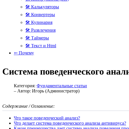
🛠 Калькуляторы
🛠 Конвертеры
🛠 Кулинария
🛠 Развлечения
🛠 Таймеры
🛠 Текст и Html
➳ Почему
Система поведенческого анал
Категория:
Фундаментальные статьи
– Автор:
Игорь (Администратор)
Содержание / Оглавление:
Что такое поведенческий анализ?
Что делает система поведенческого анализа антивируса?
Какие преимущества дает система анализа поведения пр