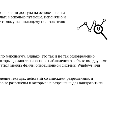
ставлении доступа на основе анализа
учать несколько пугающе, непонятно и
же самому начинающему пользователю
 по максимуму. Однако, это так и не так одновременно.
 которые делаются на основе наблюдения за объектом, другими
таться менять файлы операционной системы Windows или
внение текущих действий со списками разрешенных и
торые разрешены и которые не разрешены для каждого типа