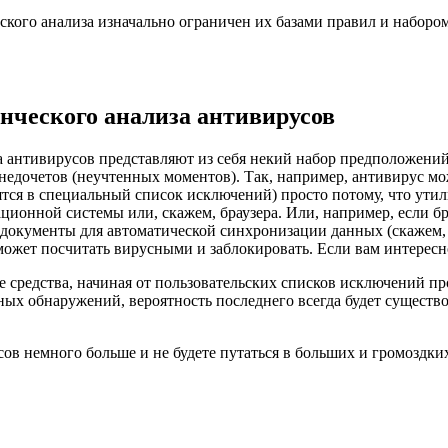
ского анализа изначально ограничен их базами правил и набором
нческого анализа антивирусов
а антивирусов представляют из себя некий набор предположений
 недочетов (неучтенных моментов). Так, например, антивирус мо
ятся в специальный список исключений) просто потому, что ути
ционной системы или, скажем, браузера. Или, например, если б
документы для автоматической синхронизации данных (скажем, з
может посчитать вирусными и заблокировать. Если вам интересно,
 средства, начиная от пользовательских списков исключений п
х обнаружений, вероятность последнего всегда будет существов
сов немного больше и не будете путаться в больших и громоздких