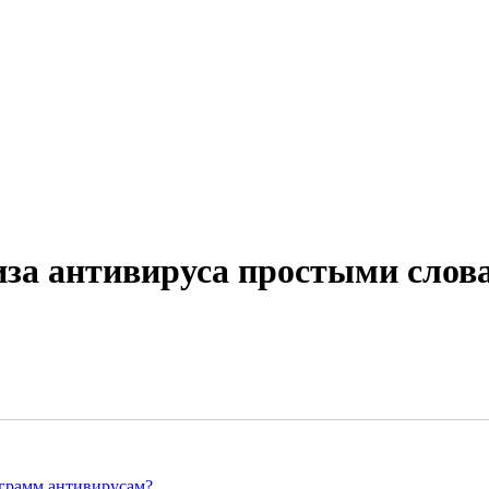
иза антивируса простыми слов
ограмм антивирусам?