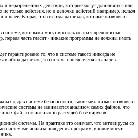
ных и неразрешенных действий, которые могут дополняться или
 не только действия, но и цепочки действий (например, нельзя
и прочее. Вторая, это система датчиков, которые позволяют
в системе, которыми могут воспользоваться вредоносные
ер, первая часть гласит - никакие программы не должны иметь
удет гарантировано то, что в системе такого никогда не
я в обход датчиков, то система поведенческого анализа
жных дыр в системе безопасности, такие механизмы позволяют
енческие системы не занимаются анализом самих файлов, что
данных файла по постоянно растущей базе вирусов.
онной системы. На практике это означает, что антивирусы со
ми системами анализа поведения программ, вполне могут
нника.