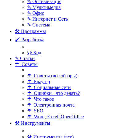
✎ Оптимизация
✎ Мультимедиа
✎ Офис
✎ Интернет и Сеть
✎ Система
🛠 Программы
🖌 Разработка
§§ Код
✎ Статьи
☂ Советы
☂ Советы (все обзоры)
☂ Браузер
☂ Социальные сети
☂ Ошибки - что делать?
☂ Что такое
☂ Электронная почта
☂ SEO
☂ Word, Excel, OpenOffice
🛠 Инструменты
🛠 Инструменты (все)