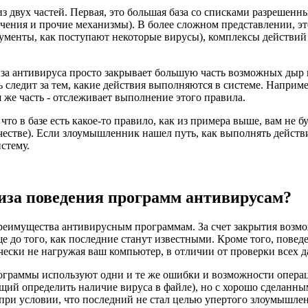
из двух частей. Первая, это большая база со списками разрешен
чения и прочие механизмы). В более сложном представлении, это
кументы, как поступают некоторые вирусы), комплексы действий 
иза антивируса просто закрывает большую часть возможных дыр 
ть следит за тем, какие действия выполняются в системе. Наприм
 же часть - отслеживает выполнение этого правила.
что в базе есть какое-то правило, как из примера выше, вам не б
ачестве). Если злоумышленник нашел путь, как выполнять действи
стему.
иза поведения программ антивирусам?
реимущества антивирусным программам. За счет закрытия возмо
 до того, как последние станут известными. Кроме того, повед
чески не нагружая ваш компьютер, в отличии от проверки всех 
ограммы используют одни и те же ошибки и возможности операци
щий определить наличие вируса в файле), но с хорошо сделанны
 при условии, что последний не стал целью упертого злоумышле