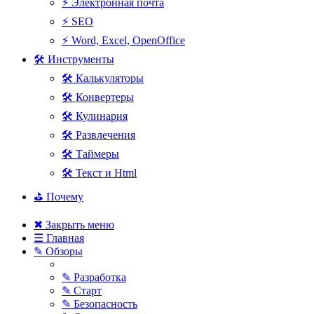
⚡ Электронная почта
⚡ SEO
⚡ Word, Excel, OpenOffice
🛠 Инструменты
🛠 Калькуляторы
🛠 Конвертеры
🛠 Кулинария
🛠 Развлечения
🛠 Таймеры
🛠 Текст и Html
⛳ Почему
✖ Закрыть меню
☰ Главная
✎ Обзоры
✎ Разработка
✎ Старт
✎ Безопасность