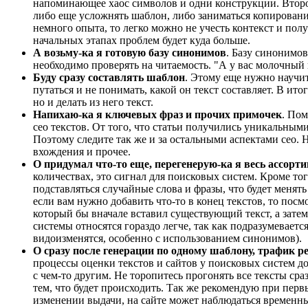
напоминающее хаос символов и одни конструкции. Второй.
либо еще усложнять шаблон, либо заниматься копировани
немного опыта, то легко можно не учесть контекст и пол
начальных этапах проблем будет куда больше.
А возьму-ка я готовую базу синонимов
. Базу синонимов
необходимо проверять на читаемость. "А у вас молочный 
Буду сразу составлять шаблон
. Этому еще нужно научит
путаться и не понимать, какой он текст составляет. В ит
но и делать из него текст.
Напихаю-ка я ключевых фраз и прочих примочек
. Пом
сео текстов. От того, что статьи получились уникальными
Поэтому следите так же и за остальными аспектами сео.
вхождения и прочее.
О придумал что-то еще, перегенерую-ка я весь ассорт
количествах, это сигнал для поисковых систем. Кроме тог
подставляться случайные слова и фразы, что будет менять
если вам нужно добавить что-то в конец текстов, то посм
который бы вначале вставил существующий текст, а зате
системы относятся гораздо легче, так как подразумевает
видоизменятся, особенно с использованием синонимов).
О сразу после генерации по одному шаблону, трафик р
процессы оценки текстов и сайтов у поисковых систем д
с чем-то другим. Не торопитесь прогонять все тексты сра
тем, что будет происходить. Так же рекомендую при перв
изменении выдачи, на сайте может наблюдаться временны