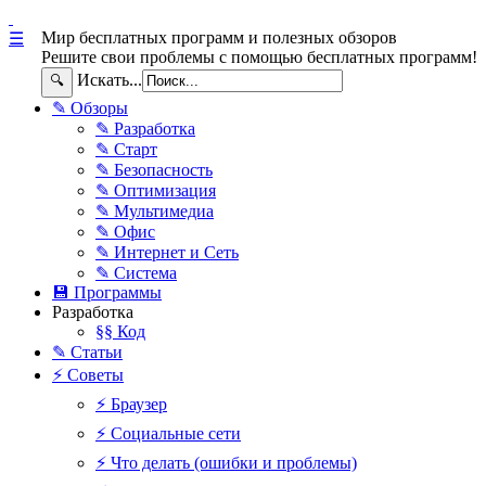
Мир бесплатных программ и полезных обзоров
☰
Решите свои проблемы с помощью бесплатных программ!
Искать...
🔍
✎ Обзоры
✎ Разработка
✎ Старт
✎ Безопасность
✎ Оптимизация
✎ Мультимедиа
✎ Офис
✎ Интернет и Сеть
✎ Система
💾 Программы
Разработка
§§ Код
✎ Статьи
⚡ Советы
⚡ Браузер
⚡ Социальные сети
⚡ Что делать (ошибки и проблемы)