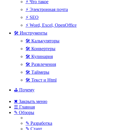
⚡ Что такое
⚡ Электронная почта
⚡ SEO
⚡ Word, Excel, OpenOffice
🛠 Инструменты
🛠 Калькуляторы
🛠 Конвертеры
🛠 Кулинария
🛠 Развлечения
🛠 Таймеры
🛠 Текст и Html
⛳ Почему
✖ Закрыть меню
☰ Главная
✎ Обзоры
✎ Разработка
✎ Старт