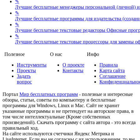
✎
Лучшие бесплатные менеджеры персональной (личной)
✎
Лучшие бесплатные программы для издательства (создан
✎
Лучшие бесплатные текстовые редакторы
Офисные прог
✎
Лучшие бесплатные текстовые процессоры для замены о
Полезное
О нас
Инфо
Инструменты
О проекте
Правила
Проекты
Контакты
Карта сайта
Задать
Соглашение
вопрос
Конфиденциально
Портал
Мир бесплатных программ
- полезные и интересные
обзоры, статьи, советы по компьютеру и бесплатные
программы для Windows, Linux и Mac. Сайт не хранит
указанные программы и не претендует на авторские права, в
том числе интеллектуальные (Кроме собственных
произведений). Скачать программу с сайта автора - это всегда
правильный ход.
На сайте используются счетчики Яндекс Метрика и
LiveInternet. Если вы не согласны с их использованием, то вы