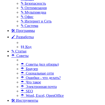
✎ Безопасность
✎ Оптимизация
✎ Мультимедиа
✎ Офис
✎ Интернет и Сеть
✎ Система
🛠 Программы
🖌 Разработка
§§ Код
✎ Статьи
☂ Советы
☂ Советы (все обзоры)
☂ Браузер
☂ Социальные сети
☂ Ошибки - что делать?
☂ Что такое
☂ Электронная почта
☂ SEO
☂ Word, Excel, OpenOffice
🛠 Инструменты