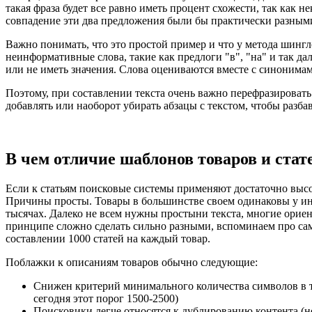
такая фраза будет все равно иметь процент схожести, так как 
совпадение эти два предложения были бы практически разным
Важно понимать, что это простой пример и что у метода шингл
неинформативные слова, такие как предлоги "в", "на" и так да
или не иметь значения. Слова оцениваются вместе с синонимами
Поэтому, при составлении текста очень важно перефразироват
добавлять или наоборот убирать абзацы с текстом, чтобы разба
В чем отличие шаблонов товаров и стат
Если к статьям поисковые системы применяют достаточно высо
Причины просты. Товары в большинстве своем одинаковы у инт
тысячах. Далеко не всем нужны простыни текста, многие орие
принципе сложно сделать сильно разными, вспоминаем про само
составлении 1000 статей на каждый товар.
Поблажки к описаниям товаров обычно следующие:
Снижен критерий минимального количества символов в т
сегодня этот порог 1500-2500)
Поисковики легче относятся к дублированию контента (не 