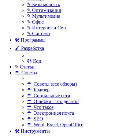
✎ Безопасность
✎ Оптимизация
✎ Мультимедиа
✎ Офис
✎ Интернет и Сеть
✎ Система
🛠 Программы
🖌 Разработка
§§ Код
✎ Статьи
☂ Советы
☂ Советы (все обзоры)
☂ Браузер
☂ Социальные сети
☂ Ошибки - что делать?
☂ Что такое
☂ Электронная почта
☂ SEO
☂ Word, Excel, OpenOffice
🛠 Инструменты