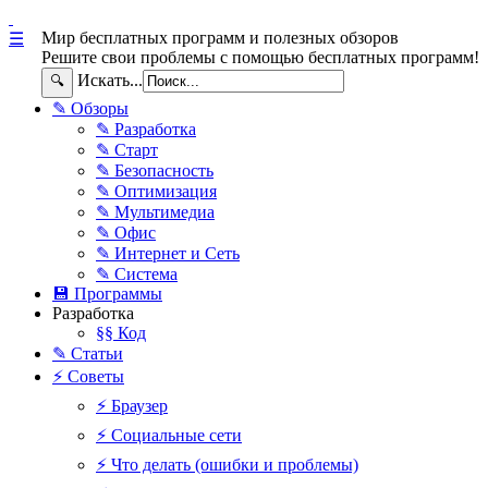
Мир бесплатных программ и полезных обзоров
☰
Решите свои проблемы с помощью бесплатных программ!
Искать...
🔍
✎ Обзоры
✎ Разработка
✎ Старт
✎ Безопасность
✎ Оптимизация
✎ Мультимедиа
✎ Офис
✎ Интернет и Сеть
✎ Система
💾 Программы
Разработка
§§ Код
✎ Статьи
⚡ Советы
⚡ Браузер
⚡ Социальные сети
⚡ Что делать (ошибки и проблемы)