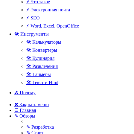
⚡ Что такое
⚡ Электронная почта
⚡ SEO
⚡ Word, Excel, OpenOffice
🛠 Инструменты
🛠 Калькуляторы
🛠 Конвертеры
🛠 Кулинария
🛠 Развлечения
🛠 Таймеры
🛠 Текст и Html
⛳ Почему
✖ Закрыть меню
☰ Главная
✎ Обзоры
✎ Разработка
✎ Старт