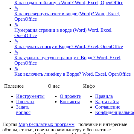
Как создать таблицу в Word?
Word, Excel, OpenOffice
✎
Как перевернуть текст в ворде (Word)?
Word, Excel,
OpenOffice
✎
Нумерация страниц в ворде (Word)
Word, Excel,
OpenOffice
✎
Как сделать сноску в Ворде?
Word, Excel, OpenOffice
✎
Как удалить пустую страницу в Ворде?
Word, Excel,
OpenOffice
✎
Как включить линейку в Ворде?
Word, Excel, OpenOffice
Полезное
О нас
Инфо
Инструменты
О проекте
Правила
Проекты
Контакты
Карта сайта
Задать
Соглашение
вопрос
Конфиденциально
Портал
Мир бесплатных программ
- полезные и интересные
обзоры, статьи, советы по компьютеру и бесплатные