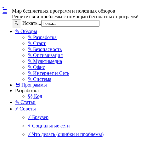
Мир бесплатных программ и полезных обзоров
☰
Решите свои проблемы с помощью бесплатных программ!
Искать...
🔍
✎ Обзоры
✎ Разработка
✎ Старт
✎ Безопасность
✎ Оптимизация
✎ Мультимедиа
✎ Офис
✎ Интернет и Сеть
✎ Система
💾 Программы
Разработка
§§ Код
✎ Статьи
⚡ Советы
⚡ Браузер
⚡ Социальные сети
⚡ Что делать (ошибки и проблемы)