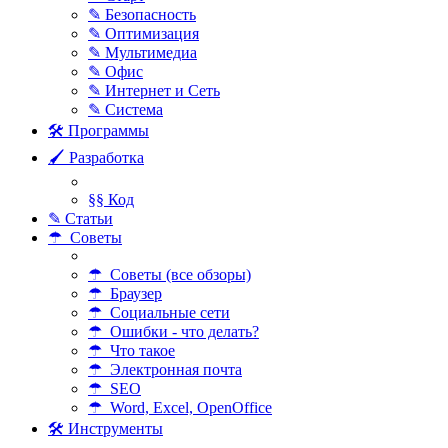
✎ Безопасность
✎ Оптимизация
✎ Мультимедиа
✎ Офис
✎ Интернет и Сеть
✎ Система
🛠 Программы
🖌 Разработка
§§ Код
✎ Статьи
☂ Советы
☂ Советы (все обзоры)
☂ Браузер
☂ Социальные сети
☂ Ошибки - что делать?
☂ Что такое
☂ Электронная почта
☂ SEO
☂ Word, Excel, OpenOffice
🛠 Инструменты