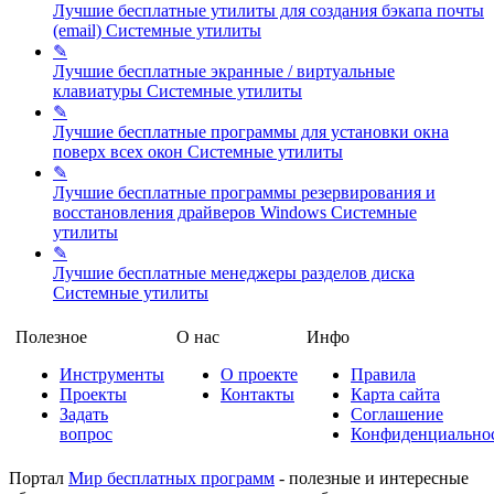
Лучшие бесплатные утилиты для создания бэкапа почты
(email)
Системные утилиты
✎
Лучшие бесплатные экранные / виртуальные
клавиатуры
Системные утилиты
✎
Лучшие бесплатные программы для установки окна
поверх всех окон
Системные утилиты
✎
Лучшие бесплатные программы резервирования и
восстановления драйверов Windows
Системные
утилиты
✎
Лучшие бесплатные менеджеры разделов диска
Системные утилиты
Полезное
О нас
Инфо
Инструменты
О проекте
Правила
Проекты
Контакты
Карта сайта
Задать
Соглашение
вопрос
Конфиденциально
Портал
Мир бесплатных программ
- полезные и интересные