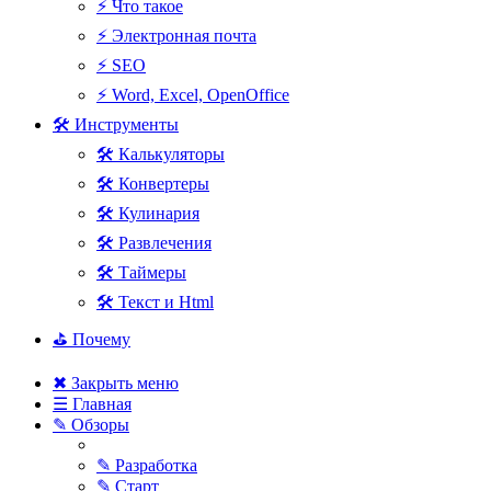
⚡ Что такое
⚡ Электронная почта
⚡ SEO
⚡ Word, Excel, OpenOffice
🛠 Инструменты
🛠 Калькуляторы
🛠 Конвертеры
🛠 Кулинария
🛠 Развлечения
🛠 Таймеры
🛠 Текст и Html
⛳ Почему
✖ Закрыть меню
☰ Главная
✎ Обзоры
✎ Разработка
✎ Старт