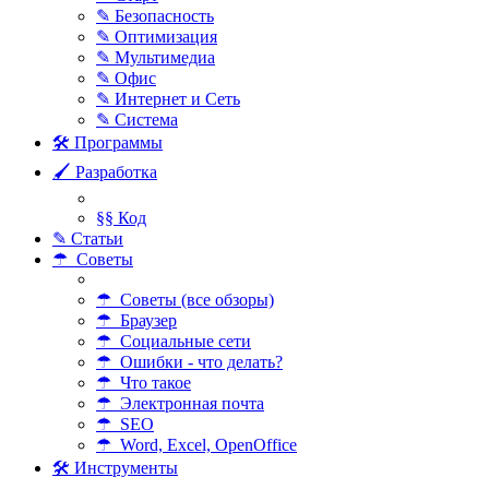
✎ Безопасность
✎ Оптимизация
✎ Мультимедиа
✎ Офис
✎ Интернет и Сеть
✎ Система
🛠 Программы
🖌 Разработка
§§ Код
✎ Статьи
☂ Советы
☂ Советы (все обзоры)
☂ Браузер
☂ Социальные сети
☂ Ошибки - что делать?
☂ Что такое
☂ Электронная почта
☂ SEO
☂ Word, Excel, OpenOffice
🛠 Инструменты