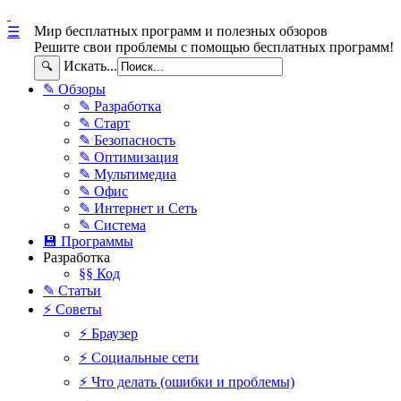
Мир бесплатных программ и полезных обзоров
☰
Решите свои проблемы с помощью бесплатных программ!
Искать...
🔍
✎ Обзоры
✎ Разработка
✎ Старт
✎ Безопасность
✎ Оптимизация
✎ Мультимедиа
✎ Офис
✎ Интернет и Сеть
✎ Система
💾 Программы
Разработка
§§ Код
✎ Статьи
⚡ Советы
⚡ Браузер
⚡ Социальные сети
⚡ Что делать (ошибки и проблемы)