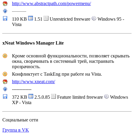
http://www.abstractpath.com/powermenu/
---
---
---
---
110 KB
1.51
Unrestricted freeware
Windows 95 -
Vista
xNeat Windows Manager Lite
Кроме основной функциональности, позволяет скрывать
окна, сворачивать в системный трей, настраивать
прозрачность.
Конфликтует с TaskEng при работе на Vista.
http://www.xneat.com/
-------------
372 KB
2.5.0.85
Feature limited freeware
Windows
XP - Vista
Социальные сети
Группа в VK