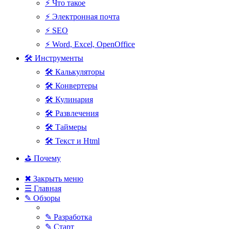
⚡ Что такое
⚡ Электронная почта
⚡ SEO
⚡ Word, Excel, OpenOffice
🛠 Инструменты
🛠 Калькуляторы
🛠 Конвертеры
🛠 Кулинария
🛠 Развлечения
🛠 Таймеры
🛠 Текст и Html
⛳ Почему
✖ Закрыть меню
☰ Главная
✎ Обзоры
✎ Разработка
✎ Старт