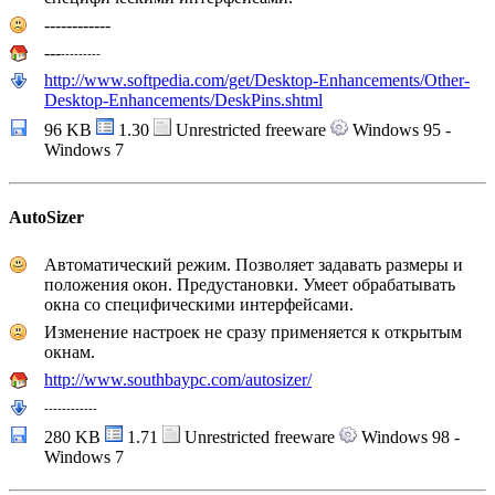
------------
---
---
---
---
http://www.softpedia.com/get/Desktop-Enhancements/Other-
Desktop-Enhancements/DeskPins.shtml
96 KB
1.30
Unrestricted freeware
Windows 95 -
Windows 7
AutoSizer
Автоматический режим. Позволяет задавать размеры и
положения окон. Предустановки. Умеет обрабатывать
окна со специфическими интерфейсами.
Изменение настроек не сразу применяется к открытым
окнам.
http://www.southbaypc.com/autosizer/
---
---
---
---
280 KB
1.71
Unrestricted freeware
Windows 98 -
Windows 7