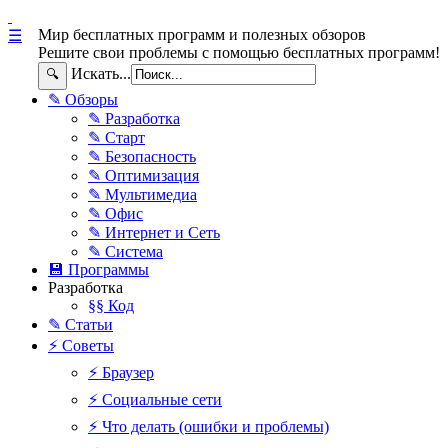
Мир бесплатных программ и полезных обзоров
☰
Решите свои проблемы с помощью бесплатных программ!
Искать...
🔍
✎ Обзоры
✎ Разработка
✎ Старт
✎ Безопасность
✎ Оптимизация
✎ Мультимедиа
✎ Офис
✎ Интернет и Сеть
✎ Система
💾 Программы
Разработка
§§ Код
✎ Статьи
⚡ Советы
⚡ Браузер
⚡ Социальные сети
⚡ Что делать (ошибки и проблемы)