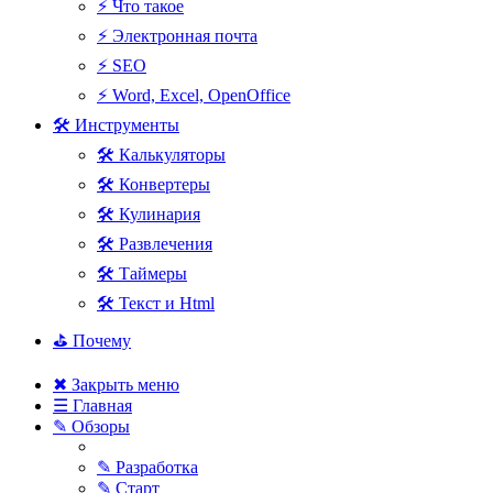
⚡ Что такое
⚡ Электронная почта
⚡ SEO
⚡ Word, Excel, OpenOffice
🛠 Инструменты
🛠 Калькуляторы
🛠 Конвертеры
🛠 Кулинария
🛠 Развлечения
🛠 Таймеры
🛠 Текст и Html
⛳ Почему
✖ Закрыть меню
☰ Главная
✎ Обзоры
✎ Разработка
✎ Старт