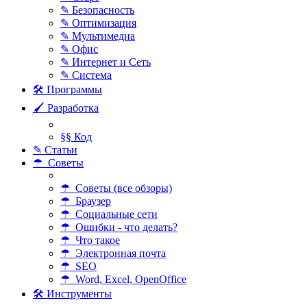
✎ Безопасность
✎ Оптимизация
✎ Мультимедиа
✎ Офис
✎ Интернет и Сеть
✎ Система
🛠 Программы
🖌 Разработка
§§ Код
✎ Статьи
☂ Советы
☂ Советы (все обзоры)
☂ Браузер
☂ Социальные сети
☂ Ошибки - что делать?
☂ Что такое
☂ Электронная почта
☂ SEO
☂ Word, Excel, OpenOffice
🛠 Инструменты