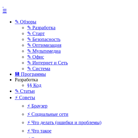
☰
✎ Обзоры
✎ Разработка
✎ Старт
✎ Безопасность
✎ Оптимизация
✎ Мультимедиа
✎ Офис
✎ Интернет и Сеть
✎ Система
💾 Программы
Разработка
§§ Код
✎ Статьи
⚡ Советы
⚡ Браузер
⚡ Социальные сети
⚡ Что делать (ошибки и проблемы)
⚡ Что такое