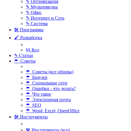
✎ Оптимизация
✎ Мультимедиа
✎ Офис
✎ Интернет и Сеть
✎ Система
🛠 Программы
🖌 Разработка
§§ Код
✎ Статьи
☂ Советы
☂ Советы (все обзоры)
☂ Браузер
☂ Социальные сети
☂ Ошибки - что делать?
☂ Что такое
☂ Электронная почта
☂ SEO
☂ Word, Excel, OpenOffice
🛠 Инструменты
🛠 Инструменты (все)