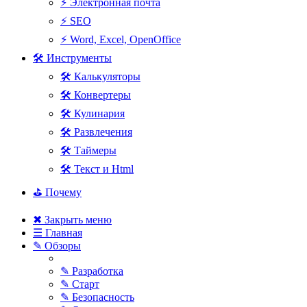
⚡ Электронная почта
⚡ SEO
⚡ Word, Excel, OpenOffice
🛠 Инструменты
🛠 Калькуляторы
🛠 Конвертеры
🛠 Кулинария
🛠 Развлечения
🛠 Таймеры
🛠 Текст и Html
⛳ Почему
✖ Закрыть меню
☰ Главная
✎ Обзоры
✎ Разработка
✎ Старт
✎ Безопасность