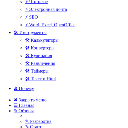
⚡ Что такое
⚡ Электронная почта
⚡ SEO
⚡ Word, Excel, OpenOffice
🛠 Инструменты
🛠 Калькуляторы
🛠 Конвертеры
🛠 Кулинария
🛠 Развлечения
🛠 Таймеры
🛠 Текст и Html
⛳ Почему
✖ Закрыть меню
☰ Главная
✎ Обзоры
✎ Разработка
✎ Старт