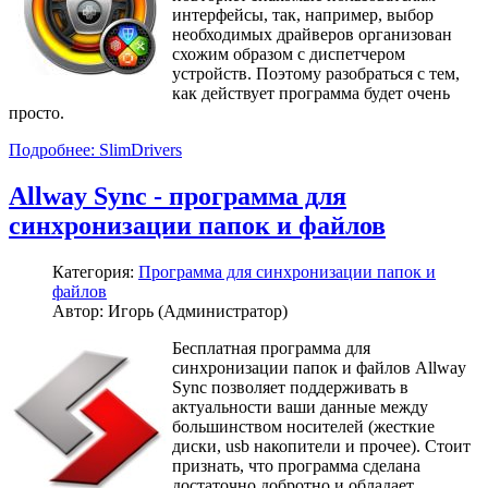
интерфейсы, так, например, выбор
необходимых драйверов организован
схожим образом с диспетчером
устройств. Поэтому разобраться с тем,
как действует программа будет очень
просто.
Подробнее: SlimDrivers
Allway Sync - программа для
синхронизации папок и файлов
Категория:
Программа для синхронизации папок и
файлов
Автор: Игорь (Администратор)
Бесплатная программа для
синхронизации папок и файлов Allway
Sync позволяет поддерживать в
актуальности ваши данные между
большинством носителей (жесткие
диски, usb накопители и прочее). Стоит
признать, что программа сделана
достаточно добротно и обладает