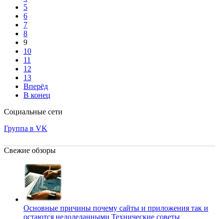
5
6
7
8
9
10
11
12
13
Вперёд
В конец
Социальные сети
Группа в VK
Свежие обзоры
Основные причины почему сайты и приложения так и
остаются недоделанными
Технические советы