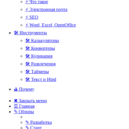
⚡ Что такое
⚡ Электронная почта
⚡ SEO
⚡ Word, Excel, OpenOffice
🛠 Инструменты
🛠 Калькуляторы
🛠 Конвертеры
🛠 Кулинария
🛠 Развлечения
🛠 Таймеры
🛠 Текст и Html
⛳ Почему
✖ Закрыть меню
☰ Главная
✎ Обзоры
✎ Разработка
✎ Старт