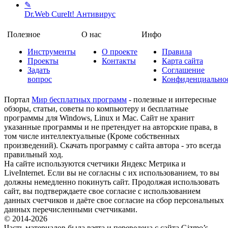
✎
Dr.Web CureIt!
Антивирус
Полезное
О нас
Инфо
Инструменты
О проекте
Правила
Проекты
Контакты
Карта сайта
Задать
Соглашение
вопрос
Конфиденциально
Портал
Мир бесплатных программ
- полезные и интересные
обзоры, статьи, советы по компьютеру и бесплатные
программы для Windows, Linux и Mac. Сайт не хранит
указанные программы и не претендует на авторские права, в
том числе интеллектуальные (Кроме собственных
произведений). Скачать программу с сайта автора - это всегда
правильный ход.
На сайте используются счетчики Яндекс Метрика и
LiveInternet. Если вы не согласны с их использованием, то вы
должны немедленно покинуть сайт. Продолжая использовать
сайт, вы подтверждаете свое согласие с использованием
данных счетчиков и даёте свое согласие на сбор персональных
данных перечисленными счетчиками.
© 2014-2026
Часть материалов была взята и переведена с сайта Gizmo’s