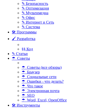
✎ Безопасность
✎ Оптимизация
✎ Мультимедиа
✎ Офис
✎ Интернет и Сеть
✎ Система
🛠 Программы
🖌 Разработка
§§ Код
✎ Статьи
☂ Советы
☂ Советы (все обзоры)
☂ Браузер
☂ Социальные сети
☂ Ошибки - что делать?
☂ Что такое
☂ Электронная почта
☂ SEO
☂ Word, Excel, OpenOffice
🛠 Инструменты