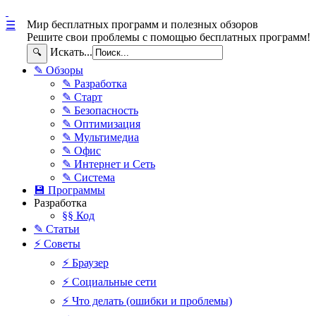
Мир бесплатных программ и полезных обзоров
☰
Решите свои проблемы с помощью бесплатных программ!
Искать...
🔍
✎ Обзоры
✎ Разработка
✎ Старт
✎ Безопасность
✎ Оптимизация
✎ Мультимедиа
✎ Офис
✎ Интернет и Сеть
✎ Система
💾 Программы
Разработка
§§ Код
✎ Статьи
⚡ Советы
⚡ Браузер
⚡ Социальные сети
⚡ Что делать (ошибки и проблемы)