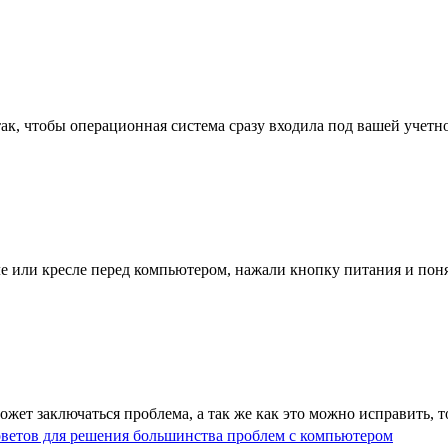
ак, чтобы операционная система сразу входила под вашей учетно
е или кресле перед компьютером, нажали кнопку питания и понял
жет заключаться проблема, а так же как это можно исправить, то 
оветов для решения большинства проблем c компьютером