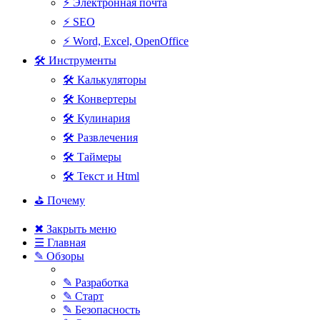
⚡ Электронная почта
⚡ SEO
⚡ Word, Excel, OpenOffice
🛠 Инструменты
🛠 Калькуляторы
🛠 Конвертеры
🛠 Кулинария
🛠 Развлечения
🛠 Таймеры
🛠 Текст и Html
⛳ Почему
✖ Закрыть меню
☰ Главная
✎ Обзоры
✎ Разработка
✎ Старт
✎ Безопасность