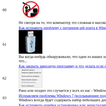
60
Не смотря на то, что компьютер это сложная и высо
Как исправить проблему с питанием usb порта в Win
61
Вы когда-нибудь обнаруживали, что один из ваших u
что...
Как закрыть зависшую программу и что делать если 
62
Рано или поздно это случается у всех из нас - Window
Исправляем проблемы Windows 7 (всплывающие подс
63
Windows всегда будет содержать набор небольших дос
Как исправить ошибки установщика или деинсталля