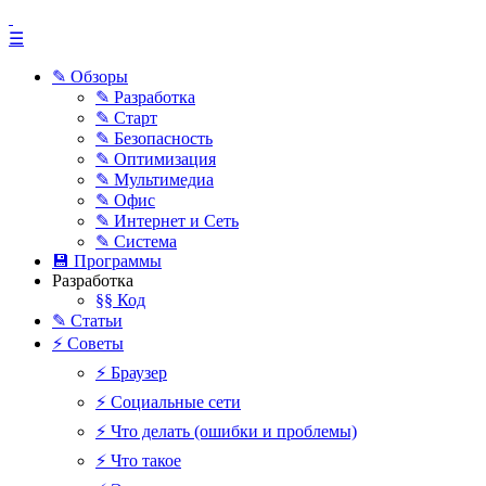
☰
✎ Обзоры
✎ Разработка
✎ Старт
✎ Безопасность
✎ Оптимизация
✎ Мультимедиа
✎ Офис
✎ Интернет и Сеть
✎ Система
💾 Программы
Разработка
§§ Код
✎ Статьи
⚡ Советы
⚡ Браузер
⚡ Социальные сети
⚡ Что делать (ошибки и проблемы)
⚡ Что такое