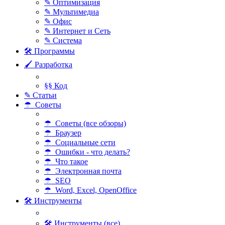
✎ Оптимизация
✎ Мультимедиа
✎ Офис
✎ Интернет и Сеть
✎ Система
🛠 Программы
🖌 Разработка
§§ Код
✎ Статьи
☂ Советы
☂ Советы (все обзоры)
☂ Браузер
☂ Социальные сети
☂ Ошибки - что делать?
☂ Что такое
☂ Электронная почта
☂ SEO
☂ Word, Excel, OpenOffice
🛠 Инструменты
🛠 Инструменты (все)