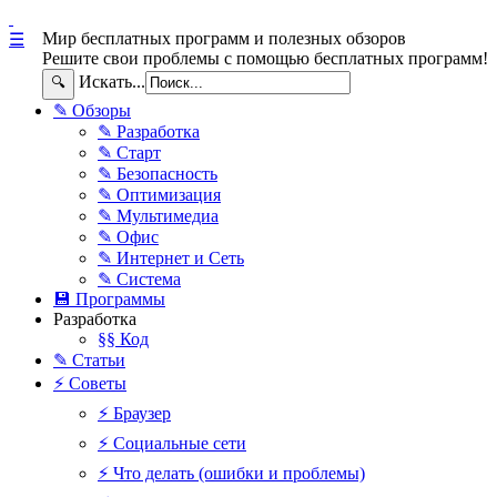
Мир бесплатных программ и полезных обзоров
☰
Решите свои проблемы с помощью бесплатных программ!
Искать...
🔍
✎ Обзоры
✎ Разработка
✎ Старт
✎ Безопасность
✎ Оптимизация
✎ Мультимедиа
✎ Офис
✎ Интернет и Сеть
✎ Система
💾 Программы
Разработка
§§ Код
✎ Статьи
⚡ Советы
⚡ Браузер
⚡ Социальные сети
⚡ Что делать (ошибки и проблемы)