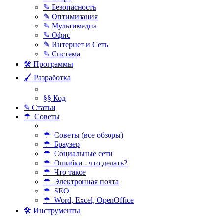
✎ Безопасность
✎ Оптимизация
✎ Мультимедиа
✎ Офис
✎ Интернет и Сеть
✎ Система
🛠 Программы
🖌 Разработка
§§ Код
✎ Статьи
☂ Советы
☂ Советы (все обзоры)
☂ Браузер
☂ Социальные сети
☂ Ошибки - что делать?
☂ Что такое
☂ Электронная почта
☂ SEO
☂ Word, Excel, OpenOffice
🛠 Инструменты