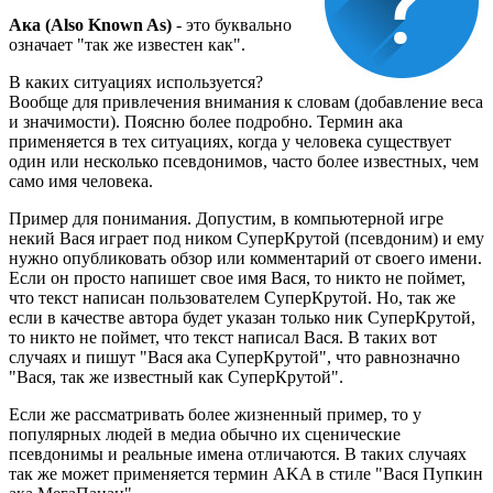
Ака (Also Known As)
- это буквально
означает "так же известен как".
В каких ситуациях используется?
Вообще для привлечения внимания к словам (добавление веса
и значимости). Поясню более подробно. Термин ака
применяется в тех ситуациях, когда у человека существует
один или несколько псевдонимов, часто более известных, чем
само имя человека.
Пример для понимания. Допустим, в компьютерной игре
некий Вася играет под ником СуперКрутой (псевдоним) и ему
нужно опубликовать обзор или комментарий от своего имени.
Если он просто напишет свое имя Вася, то никто не поймет,
что текст написан пользователем СуперКрутой. Но, так же
если в качестве автора будет указан только ник СуперКрутой,
то никто не поймет, что текст написал Вася. В таких вот
случаях и пишут "Вася ака СуперКрутой", что равнозначно
"Вася, так же известный как СуперКрутой".
Если же рассматривать более жизненный пример, то у
популярных людей в медиа обычно их сценические
псевдонимы и реальные имена отличаются. В таких случаях
так же может применяется термин AKA в стиле "Вася Пупкин