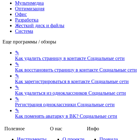
Мультимедиа
Оптимизация
Офис
Разработка
Жесткий диск и файлы
Система
Еще программы / обзоры
✎
Как удалить страницу в контакте
Социальные сети
✎
Как восстановить страницу в контакте
Социальные сети
✎
Как зарегистрироваться в контакте
Социальные сети
✎
Как удалиться из одноклассников
Социальные сети
✎
Регистрация одноклассники
Социальные сети
✎
Как поменять аватарку в ВК?
Социальные сети
Полезное
О нас
Инфо
Инструменты
О проекте
Правила