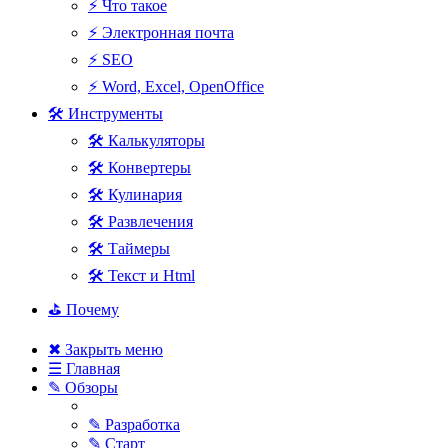
⚡ Что такое
⚡ Электронная почта
⚡ SEO
⚡ Word, Excel, OpenOffice
🛠 Инструменты
🛠 Калькуляторы
🛠 Конвертеры
🛠 Кулинария
🛠 Развлечения
🛠 Таймеры
🛠 Текст и Html
⛳ Почему
✖ Закрыть меню
☰ Главная
✎ Обзоры
✎ Разработка
✎ Старт