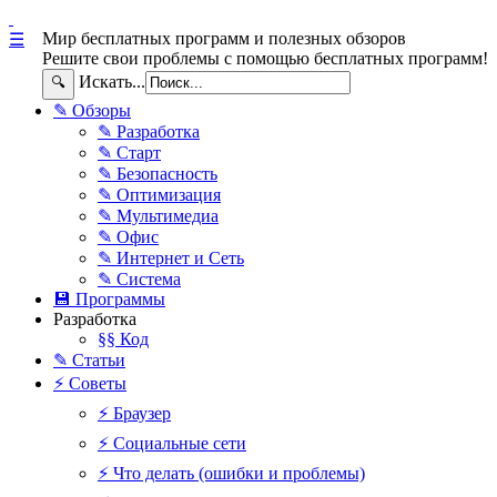
Мир бесплатных программ и полезных обзоров
☰
Решите свои проблемы с помощью бесплатных программ!
Искать...
🔍
✎ Обзоры
✎ Разработка
✎ Старт
✎ Безопасность
✎ Оптимизация
✎ Мультимедиа
✎ Офис
✎ Интернет и Сеть
✎ Система
💾 Программы
Разработка
§§ Код
✎ Статьи
⚡ Советы
⚡ Браузер
⚡ Социальные сети
⚡ Что делать (ошибки и проблемы)