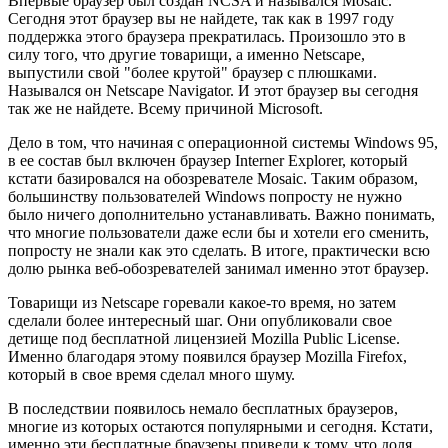
Впервые браузер был создан NCSA и назывался Mosaic.
Сегодня этот браузер вы не найдете, так как в 1997 году
поддержка этого браузера прекратилась. Произошло это в
силу того, что другие товарищи, а именно Netscape,
выпустили свой "более крутой" браузер с плюшками.
Назывался он Netscape Navigator. И этот браузер вы сегодня
так же не найдете. Всему причиной Microsoft.
Дело в том, что начиная с операционной системы Windows 95,
в ее состав был включен браузер Interner Explorer, который
кстати базировался на обозревателе Mosaic. Таким образом,
большинству пользователей Windows попросту не нужно
было ничего дополнительно устанавливать. Важно понимать,
что многие пользователи даже если бы и хотели его сменить,
попросту не знали как это сделать. В итоге, практически всю
долю рынка веб-обозревателей занимал именно этот браузер.
Товарищи из Netscape горевали какое-то время, но затем
сделали более интересный шаг. Они опубликовали свое
детище под бесплатной лицензией Mozilla Public License.
Именно благодаря этому появился браузер Mozilla Firefox,
который в свое время сделал много шуму.
В последствии появилось немало бесплатных браузеров,
многие из которых остаются популярными и сегодня. Кстати,
именно эти бесплатные браузеры привели к тому, что доля