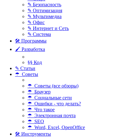
✎ Безопасность
✎ Оптимизация
✎ Мультимедиа
✎ Офис
✎ Интернет и Сеть
✎ Система
🛠 Программы
🖌 Разработка
§§ Код
✎ Статьи
☂ Советы
☂ Советы (все обзоры)
☂ Браузер
☂ Социальные сети
☂ Ошибки - что делать?
☂ Что такое
☂ Электронная почта
☂ SEO
☂ Word, Excel, OpenOffice
🛠 Инструменты