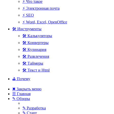
⚡ Что такое
⚡ Электронная почта
⚡ SEO
⚡ Word, Excel, OpenOffice
🛠 Инструменты
🛠 Калькуляторы
🛠 Конвертеры
🛠 Кулинария
🛠 Развлечения
🛠 Таймеры
🛠 Текст и Html
⛳ Почему
✖ Закрыть меню
☰ Главная
✎ Обзоры
✎ Разработка
✎ Старт