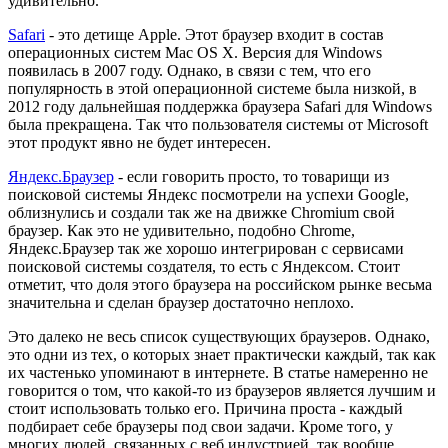
удивительно.
Safari
- это детище Apple. Этот браузер входит в состав
операционных систем Mac OS X. Версия для Windows
появилась в 2007 году. Однако, в связи с тем, что его
популярность в этой операционной системе была низкой, в
2012 году дальнейшая поддержка браузера Safari для Windows
была прекращена. Так что пользователя системы от Microsoft
этот продукт явно не будет интересен.
Яндекс.Браузер
- если говорить просто, то товарищи из
поисковой системы Яндекс посмотрели на успехи Google,
облизнулись и создали так же на движке Chromium свой
браузер. Как это не удивительно, подобно Chrome,
Яндекс.Браузер так же хорошо интегрирован с сервисами
поисковой системы создателя, то есть с Яндексом. Стоит
отметит, что доля этого браузера на российском рынке весьма
значительна и сделан браузер достаточно неплохо.
Это далеко не весь список существующих браузеров. Однако,
это одни из тех, о которых знает практически каждый, так как
их частенько упоминают в интернете. В статье намеренно не
говорится о том, что какой-то из браузеров является лучшим и
стоит использовать только его. Причина проста - каждый
подбирает себе браузеры под свои задачи. Кроме того, у
многих людей, связанных с веб индустрией, так вообще