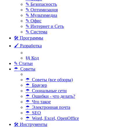
✎ Безопасность
✎ Оптимизация
✎ Мультимедиа
✎ Офис
✎ Интернет и Сеть
✎ Система
🛠 Программы
🖌 Разработка
§§ Код
✎ Статьи
☂ Советы
☂ Советы (все обзоры)
☂ Браузер
☂ Социальные сети
☂ Ошибки - что делать?
☂ Что такое
☂ Электронная почта
☂ SEO
☂ Word, Excel, OpenOffice
🛠 Инструменты