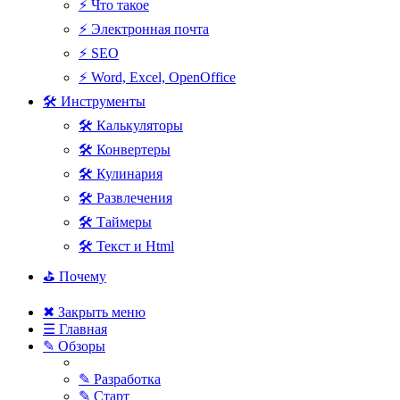
⚡ Что такое
⚡ Электронная почта
⚡ SEO
⚡ Word, Excel, OpenOffice
🛠 Инструменты
🛠 Калькуляторы
🛠 Конвертеры
🛠 Кулинария
🛠 Развлечения
🛠 Таймеры
🛠 Текст и Html
⛳ Почему
✖ Закрыть меню
☰ Главная
✎ Обзоры
✎ Разработка
✎ Старт