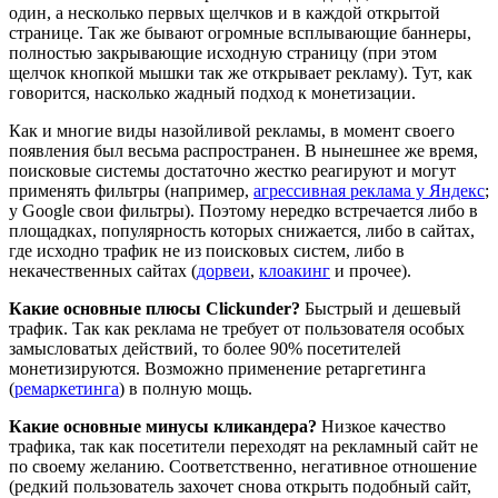
один, а несколько первых щелчков и в каждой открытой
странице. Так же бывают огромные всплывающие баннеры,
полностью закрывающие исходную страницу (при этом
щелчок кнопкой мышки так же открывает рекламу). Тут, как
говорится, насколько жадный подход к монетизации.
Как и многие виды назойливой рекламы, в момент своего
появления был весьма распространен. В нынешнее же время,
поисковые системы достаточно жестко реагируют и могут
применять фильтры (например,
агрессивная реклама у Яндекс
;
у Google свои фильтры). Поэтому нередко встречается либо в
площадках, популярность которых снижается, либо в сайтах,
где исходно трафик не из поисковых систем, либо в
некачественных сайтах (
дорвеи
,
клоакинг
и прочее).
Какие основные плюсы Clickunder?
Быстрый и дешевый
трафик. Так как реклама не требует от пользователя особых
замысловатых действий, то более 90% посетителей
монетизируются. Возможно применение ретаргетинга
(
ремаркетинга
) в полную мощь.
Какие основные минусы кликандера?
Низкое качество
трафика, так как посетители переходят на рекламный сайт не
по своему желанию. Соответственно, негативное отношение
(редкий пользователь захочет снова открыть подобный сайт,