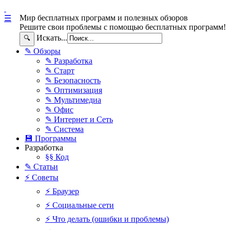
Мир бесплатных программ и полезных обзоров
☰
Решите свои проблемы с помощью бесплатных программ!
Искать...
🔍
✎ Обзоры
✎ Разработка
✎ Старт
✎ Безопасность
✎ Оптимизация
✎ Мультимедиа
✎ Офис
✎ Интернет и Сеть
✎ Система
💾 Программы
Разработка
§§ Код
✎ Статьи
⚡ Советы
⚡ Браузер
⚡ Социальные сети
⚡ Что делать (ошибки и проблемы)