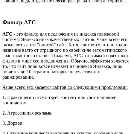
говорит, ведь Яндекс не обязан раскрывать свои алгоритмы.
Фильтр АГС
АГС
- это фильтр для исключения из индекса поисковой
системы Яндекса низкокачественных сайтов. Чаще всего его
называют - анти "плохой" сайт. Хотя, считается, что исходно
название взято от страшного по своей силе автоматического
гранатометного станка. Пожалуй, АГС это самый известный
фильтр в мире сео продвижения. Обычно, эффектом является
то, что сайт либо вовсе исчезает из индекса Яндекса, либо
остается до 10 страниц, которые не участвуют в
ранжировании.
Чаще всего это касается сайтов со следующими проблемами:
1. Практически отсутствует контент или сайт наполнен
копипастом.
2. Агрессивная реклама.
3. Дорвеи.
4. Огромное количество исходящих ссылок, особенно если