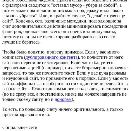
с фильтрами сводится к "оставил мусор - убери за собой", а
потом может быть напиши письмо в поддержку вида "было
грязно - убрался". Или, в крайнем случае, "сделай с нуля еще
сайт". Конечно, есть различные методики, позволяющие за
счет дополнительных действий минимизировать последствия
фильтров, однако чаще всего они очень индивидуальны,
поэтому если вы не очень хорошо разбираетесь в сео, то
лучше не беритесь.
Чтобы было понятно, приведу примеры. Если у вас много
копипаста (
дублированного контента
), то почистите от него
сайт или перепишите материалы. Если часто балуетесь
переоптимизацией (например, пихаете безразмерно ключевые
запросы), то так же почистите текст. Если у вас куча рекламы
и неудобный сайт, то приведите его в порядок. Если у вас есть
сайты-аффилиаты, то соберите из них один или переделайте в
разные сайты. Если слишком много сео-ссылок, то снимите их
(но не сразу все, а постепенно, иначе вы можете навредить не
только своему сайту, но и
донорам
).
То есть, по большому счету ничего оригинального, а только
простая здравая логика.
Социальные сети