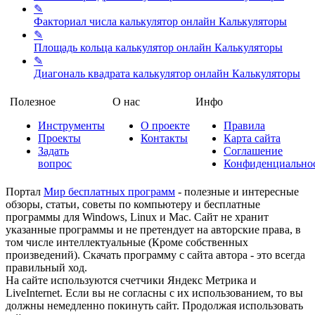
✎
Факториал числа калькулятор онлайн
Калькуляторы
✎
Площадь кольца калькулятор онлайн
Калькуляторы
✎
Диагональ квадрата калькулятор онлайн
Калькуляторы
Полезное
О нас
Инфо
Инструменты
О проекте
Правила
Проекты
Контакты
Карта сайта
Задать
Соглашение
вопрос
Конфиденциально
Портал
Мир бесплатных программ
- полезные и интересные
обзоры, статьи, советы по компьютеру и бесплатные
программы для Windows, Linux и Mac. Сайт не хранит
указанные программы и не претендует на авторские права, в
том числе интеллектуальные (Кроме собственных
произведений). Скачать программу с сайта автора - это всегда
правильный ход.
На сайте используются счетчики Яндекс Метрика и
LiveInternet. Если вы не согласны с их использованием, то вы
должны немедленно покинуть сайт. Продолжая использовать