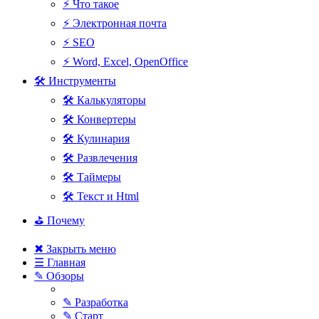
⚡ Что такое
⚡ Электронная почта
⚡ SEO
⚡ Word, Excel, OpenOffice
🛠 Инструменты
🛠 Калькуляторы
🛠 Конвертеры
🛠 Кулинария
🛠 Развлечения
🛠 Таймеры
🛠 Текст и Html
⛳ Почему
✖ Закрыть меню
☰ Главная
✎ Обзоры
✎ Разработка
✎ Старт