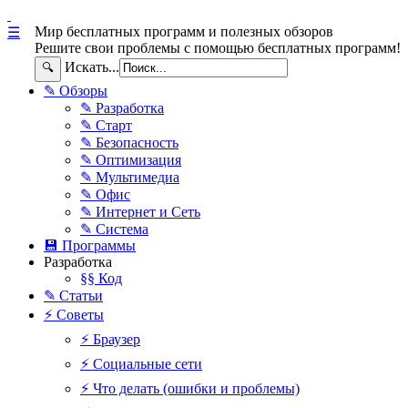
Мир бесплатных программ и полезных обзоров
☰
Решите свои проблемы с помощью бесплатных программ!
Искать...
🔍
✎ Обзоры
✎ Разработка
✎ Старт
✎ Безопасность
✎ Оптимизация
✎ Мультимедиа
✎ Офис
✎ Интернет и Сеть
✎ Система
💾 Программы
Разработка
§§ Код
✎ Статьи
⚡ Советы
⚡ Браузер
⚡ Социальные сети
⚡ Что делать (ошибки и проблемы)