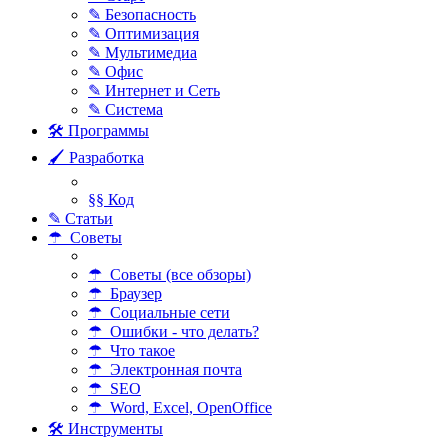
✎ Безопасность
✎ Оптимизация
✎ Мультимедиа
✎ Офис
✎ Интернет и Сеть
✎ Система
🛠 Программы
🖌 Разработка
§§ Код
✎ Статьи
☂ Советы
☂ Советы (все обзоры)
☂ Браузер
☂ Социальные сети
☂ Ошибки - что делать?
☂ Что такое
☂ Электронная почта
☂ SEO
☂ Word, Excel, OpenOffice
🛠 Инструменты