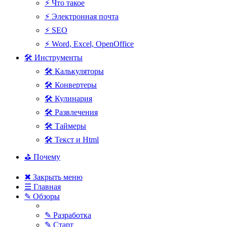
⚡ Что такое
⚡ Электронная почта
⚡ SEO
⚡ Word, Excel, OpenOffice
🛠 Инструменты
🛠 Калькуляторы
🛠 Конвертеры
🛠 Кулинария
🛠 Развлечения
🛠 Таймеры
🛠 Текст и Html
⛳ Почему
✖ Закрыть меню
☰ Главная
✎ Обзоры
✎ Разработка
✎ Старт