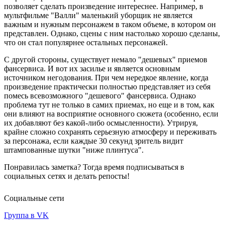
позволяет сделать произведение интереснее. Например, в
мультфильме "Валли" маленький уборщик не является
важным и нужным персонажем в таком объеме, в котором он
представлен. Однако, сцены с ним настолько хорошо сделаны,
что он стал популярнее остальных персонажей.
С другой стороны, существует немало "дешевых" приемов
фансервиса. И вот их засилье и является основным
источником негодования. При чем нередкое явление, когда
произведение практически полностью представляет из себя
помесь всевозможного "дешевого" фансервиса. Однако
проблема тут не только в самих приемах, но еще и в том, как
они влияют на восприятие основного сюжета (особенно, если
их добавляют без какой-либо осмысленности). Утрируя,
крайне сложно сохранять серьезную атмосферу и переживать
за персонажа, если каждые 30 секунд зритель видит
штампованные шутки "ниже плинтуса".
Понравилась заметка? Тогда время подписываться в
социальных сетях и делать репосты!
Социальные сети
Группа в VK