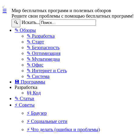
Мир бесплатных программ и полезных обзоров
☰
Решите свои проблемы с помощью бесплатных программ!
Искать...
🔍
✎ Обзоры
✎ Разработка
✎ Старт
✎ Безопасность
✎ Оптимизация
✎ Мультимедиа
✎ Офис
✎ Интернет и Сеть
✎ Система
💾 Программы
Разработка
§§ Код
✎ Статьи
⚡ Советы
⚡ Браузер
⚡ Социальные сети
⚡ Что делать (ошибки и проблемы)