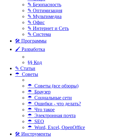
✎ Безопасность
✎ Оптимизация
✎ Мультимедиа
✎ Офис
✎ Интернет и Сеть
✎ Система
🛠 Программы
🖌 Разработка
§§ Код
✎ Статьи
☂ Советы
☂ Советы (все обзоры)
☂ Браузер
☂ Социальные сети
☂ Ошибки - что делать?
☂ Что такое
☂ Электронная почта
☂ SEO
☂ Word, Excel, OpenOffice
🛠 Инструменты