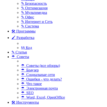
✎ Безопасность
✎ Оптимизация
✎ Мультимедиа
✎ Офис
✎ Интернет и Сеть
✎ Система
🛠 Программы
🖌 Разработка
§§ Код
✎ Статьи
☂ Советы
☂ Советы (все обзоры)
☂ Браузер
☂ Социальные сети
☂ Ошибки - что делать?
☂ Что такое
☂ Электронная почта
☂ SEO
☂ Word, Excel, OpenOffice
🛠 Инструменты