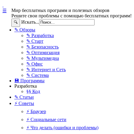
Мир бесплатных программ и полезных обзоров
☰
Решите свои проблемы с помощью бесплатных программ!
Искать...
🔍
✎ Обзоры
✎ Разработка
✎ Старт
✎ Безопасность
✎ Оптимизация
✎ Мультимедиа
✎ Офис
✎ Интернет и Сеть
✎ Система
💾 Программы
Разработка
§§ Код
✎ Статьи
⚡ Советы
⚡ Браузер
⚡ Социальные сети
⚡ Что делать (ошибки и проблемы)