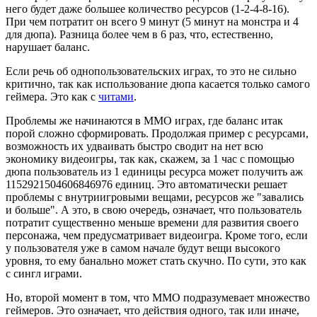
него будет даже большее количество ресурсов (1-2-4-8-16).
При чем потратит он всего 9 минут (5 минут на монстра и 4
для дюпа). Разница более чем в 6 раз, что, естественно,
нарушает баланс.
Если речь об однопользовательских играх, то это не сильно
критично, так как использование дюпа касается только самого
геймера. Это как с
читами
.
Проблемы же начинаются в ММО играх, где баланс итак
порой сложно сформировать. Продолжая пример с ресурсами,
возможность их удваивать быстро сводит на нет всю
экономику видеоигры, так как, скажем, за 1 час с помощью
дюпа пользователь из 1 единицы ресурса может получить аж
1152921504606846976 единиц. Это автоматически решает
проблемы с внутриигровыми вещами, ресурсов же "завались
и больше". А это, в свою очередь, означает, что пользователь
потратит существенно меньше времени для развития своего
персонажа, чем предусматривает видеоигра. Кроме того, если
у пользователя уже в самом начале будут вещи высокого
уровня, то ему банально может стать скучно. По сути, это как
с сингл играми.
Но, второй момент в том, что ММО подразумевает множество
геймеров. Это означает, что действия одного, так или иначе,