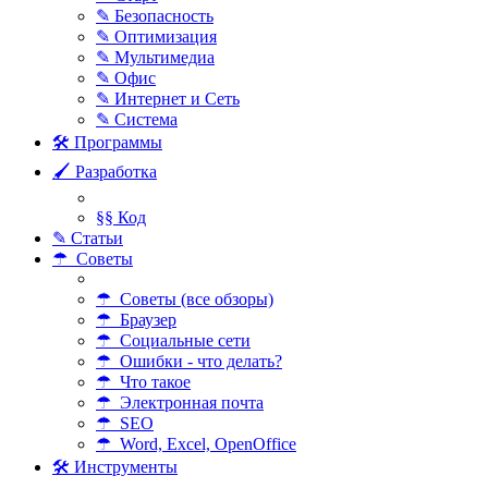
✎ Безопасность
✎ Оптимизация
✎ Мультимедиа
✎ Офис
✎ Интернет и Сеть
✎ Система
🛠 Программы
🖌 Разработка
§§ Код
✎ Статьи
☂ Советы
☂ Советы (все обзоры)
☂ Браузер
☂ Социальные сети
☂ Ошибки - что делать?
☂ Что такое
☂ Электронная почта
☂ SEO
☂ Word, Excel, OpenOffice
🛠 Инструменты