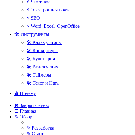
⚡ Что такое
⚡ Электронная почта
⚡ SEO
⚡ Word, Excel, OpenOffice
🛠 Инструменты
🛠 Калькуляторы
🛠 Конвертеры
🛠 Кулинария
🛠 Развлечения
🛠 Таймеры
🛠 Текст и Html
⛳ Почему
✖ Закрыть меню
☰ Главная
✎ Обзоры
✎ Разработка
✎ Старт