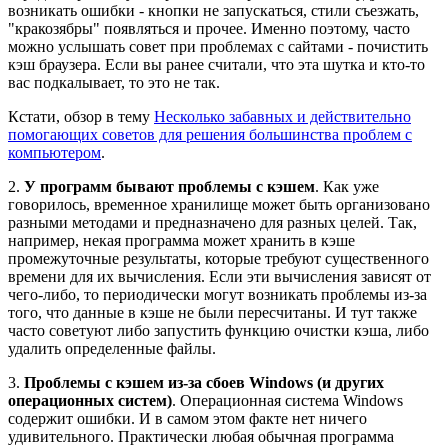
возникать ошибки - кнопки не запускаться, стили съезжать,
"кракозябры" появляться и прочее. Именно поэтому, часто
можно услышать совет при проблемах с сайтами - почистить
кэш браузера. Если вы ранее считали, что эта шутка и кто-то
вас подкалывает, то это не так.
Кстати, обзор в тему
Несколько забавных и действительно
помогающих советов для решения большинства проблем c
компьютером
.
2.
У программ бывают проблемы с кэшем
. Как уже
говорилось, временное хранилище может быть организовано
разными методами и предназначено для разных целей. Так,
например, некая программа может хранить в кэше
промежуточные результаты, которые требуют существенного
времени для их вычисления. Если эти вычисления зависят от
чего-либо, то периодически могут возникать проблемы из-за
того, что данные в кэше не были пересчитаны. И тут также
часто советуют либо запустить функцию очистки кэша, либо
удалить определенные файлы.
3.
Проблемы с кэшем из-за сбоев Windows (и других
операционных систем)
. Операционная система Windows
содержит ошибки. И в самом этом факте нет ничего
удивительного. Практически любая обычная программа