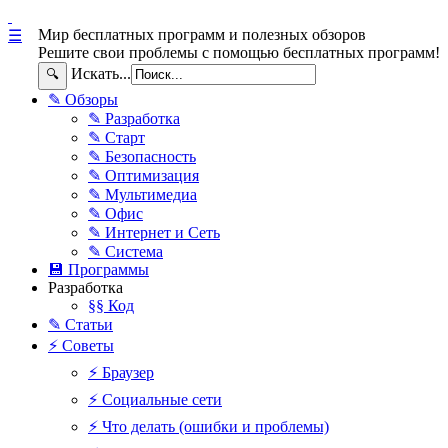
Мир бесплатных программ и полезных обзоров
☰
Решите свои проблемы с помощью бесплатных программ!
Искать...
🔍
✎ Обзоры
✎ Разработка
✎ Старт
✎ Безопасность
✎ Оптимизация
✎ Мультимедиа
✎ Офис
✎ Интернет и Сеть
✎ Система
💾 Программы
Разработка
§§ Код
✎ Статьи
⚡ Советы
⚡ Браузер
⚡ Социальные сети
⚡ Что делать (ошибки и проблемы)