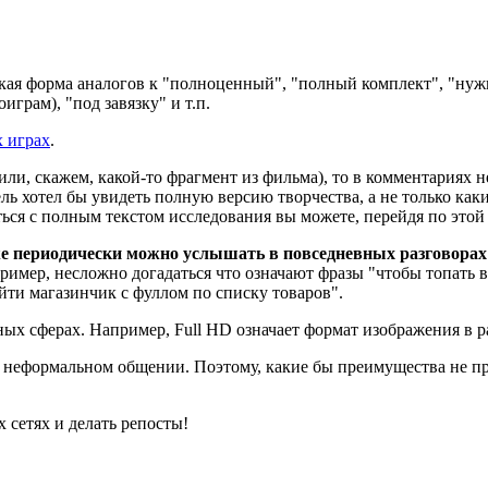
екая форма аналогов к "полноценный", "полный комплект", "нуж
грам), "под завязку" и т.п.
 играх
.
 или, скажем, какой-то фрагмент из фильма), то в комментариях
ель хотел бы увидеть полную версию творчества, а не только как
ься с полным текстом исследования вы можете, перейдя по этой
же периодически можно услышать в повседневных разговорах
мер, несложно догадаться что означают фразы "чтобы топать в 
йти магазинчик с фуллом по списку товаров".
азных сферах. Например, Full HD означает формат изображения в 
неформальном общении. Поэтому, какие бы преимущества не предо
 сетях и делать репосты!