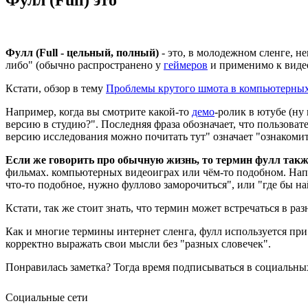
Фулл (Full - цельный, полный)
- это, в молодежном сленге, н
либо" (обычно распространено у
геймеров
и применимо к видеои
Кстати, обзор в тему
Проблемы крутого шмота в компьютерных
Например, когда вы смотрите какой-то
демо
-ролик в ютубе (ну
версию в студию?". Последняя фраза обозначает, что пользоват
версию исследования можно почитать тут" означает "ознакомит
Если же говорить про обычную жизнь, то термин фулл так
фильмах. компьютерных видеоиграх или чём-то подобном. Напри
что-то подобное, нужно фуллово заморочиться", или "где бы на
Кстати, так же стоит знать, что термин может встречаться в р
Как и многие термины интернет сленга, фулл используется при 
корректно выражать свои мысли без "разных словечек".
Понравилась заметка? Тогда время подписываться в социальных
Социальные сети