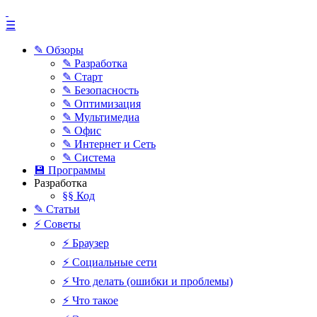
☰
✎ Обзоры
✎ Разработка
✎ Старт
✎ Безопасность
✎ Оптимизация
✎ Мультимедиа
✎ Офис
✎ Интернет и Сеть
✎ Система
💾 Программы
Разработка
§§ Код
✎ Статьи
⚡ Советы
⚡ Браузер
⚡ Социальные сети
⚡ Что делать (ошибки и проблемы)
⚡ Что такое