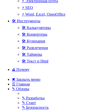
⚡ Электронная почта
⚡ SEO
⚡ Word, Excel, OpenOffice
🛠 Инструменты
🛠 Калькуляторы
🛠 Конвертеры
🛠 Кулинария
🛠 Развлечения
🛠 Таймеры
🛠 Текст и Html
⛳ Почему
✖ Закрыть меню
☰ Главная
✎ Обзоры
✎ Разработка
✎ Старт
✎ Безопасность