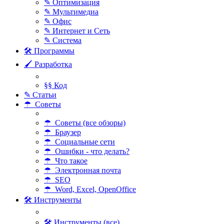
✎ Оптимизация
✎ Мультимедиа
✎ Офис
✎ Интернет и Сеть
✎ Система
🛠 Программы
🖌 Разработка
§§ Код
✎ Статьи
☂ Советы
☂ Советы (все обзоры)
☂ Браузер
☂ Социальные сети
☂ Ошибки - что делать?
☂ Что такое
☂ Электронная почта
☂ SEO
☂ Word, Excel, OpenOffice
🛠 Инструменты
🛠 Инструменты (все)