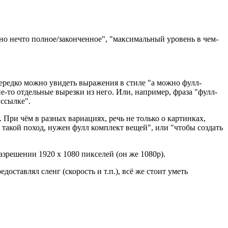
но нечто полное/законченное", "максимальный уровень в чем-
 нередко можно увидеть выражения в стиле "а можно фулл-
ие-то отдельные вырезки из него. Или, например, фраза "фулл-
 ссылке".
. При чём в разных вариациях, речь не только о картинках,
такой поход, нужен фулл комплект вещей", или "чтобы создать
разрешении 1920 x 1080 пикселей (он же 1080p).
ставлял сленг (скорость и т.п.), всё же стоит уметь