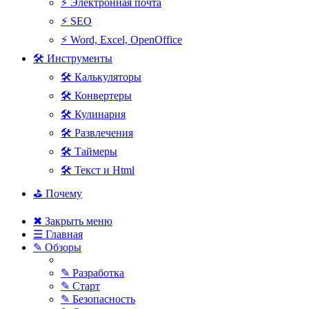
⚡ Электронная почта
⚡ SEO
⚡ Word, Excel, OpenOffice
🛠 Инструменты
🛠 Калькуляторы
🛠 Конвертеры
🛠 Кулинария
🛠 Развлечения
🛠 Таймеры
🛠 Текст и Html
⛳ Почему
✖ Закрыть меню
☰ Главная
✎ Обзоры
✎ Разработка
✎ Старт
✎ Безопасность