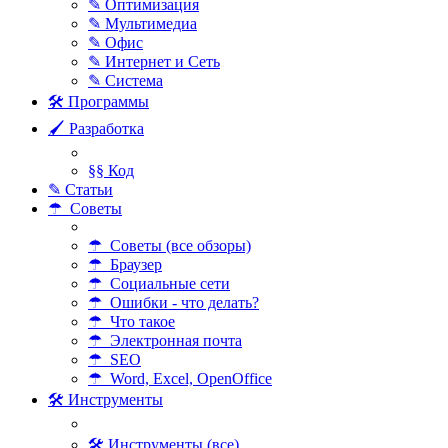
✎ Оптимизация
✎ Мультимедиа
✎ Офис
✎ Интернет и Сеть
✎ Система
🛠 Программы
🖌 Разработка
§§ Код
✎ Статьи
☂ Советы
☂ Советы (все обзоры)
☂ Браузер
☂ Социальные сети
☂ Ошибки - что делать?
☂ Что такое
☂ Электронная почта
☂ SEO
☂ Word, Excel, OpenOffice
🛠 Инструменты
🛠 Инструменты (все)