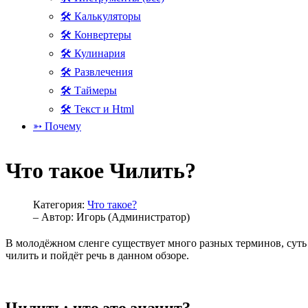
🛠 Калькуляторы
🛠 Конвертеры
🛠 Кулинария
🛠 Развлечения
🛠 Таймеры
🛠 Текст и Html
➳ Почему
Что такое Чилить?
Категория:
Что такое?
– Автор:
Игорь (Администратор)
В молодёжном сленге существует много разных терминов, суть к
чилить и пойдёт речь в данном обзоре.
Чилить: что это значит?