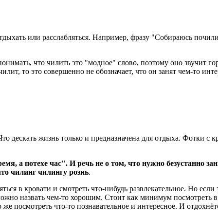
 отдыхать или расслабляться. Например, фразу "Собираюсь почил
онимать, что чилить это "модное" слово, поэтому оно звучит гор
чилит, то это совершенно не обозначает, что он занят чем-то ин
то дескать жизнь только и предназначена для отдыха. Фотки с 
емя, а потехе час". И речь не о том, что нужно безустанно за
, что чилинг чилингу рознь
.
яться в кровати и смотреть что-нибудь развлекательное. Но если
ожно назвать чем-то хорошим. Стоит как минимум посмотреть в 
 же посмотреть что-то познавательное и интересное. И отдохнёте,