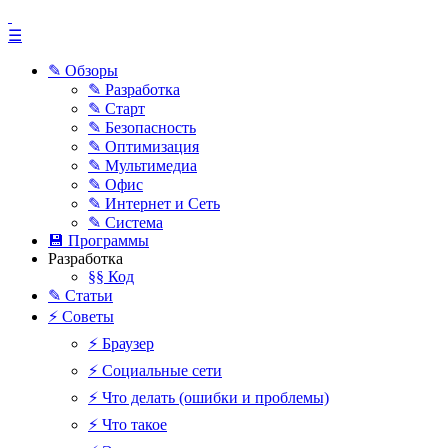
☰
✎ Обзоры
✎ Разработка
✎ Старт
✎ Безопасность
✎ Оптимизация
✎ Мультимедиа
✎ Офис
✎ Интернет и Сеть
✎ Система
💾 Программы
Разработка
§§ Код
✎ Статьи
⚡ Советы
⚡ Браузер
⚡ Социальные сети
⚡ Что делать (ошибки и проблемы)
⚡ Что такое