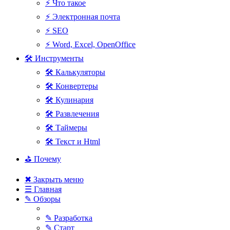
⚡ Что такое
⚡ Электронная почта
⚡ SEO
⚡ Word, Excel, OpenOffice
🛠 Инструменты
🛠 Калькуляторы
🛠 Конвертеры
🛠 Кулинария
🛠 Развлечения
🛠 Таймеры
🛠 Текст и Html
⛳ Почему
✖ Закрыть меню
☰ Главная
✎ Обзоры
✎ Разработка
✎ Старт