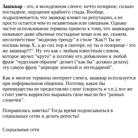
Зашквар
- это, в молодежном сленге, нечто позорное, сильно
постыдное, ощущение крайнего стыда. Вообще,
подразумевается, что зашквар влияет на репутацию, а не
просто остается чем-то незаметным или смешным. Однако
частое использование термина привело к тому, что зашкваром
называют даже обычные постыдные вещи или же, скажем,
несоответствие "модному тренду" в стиле "Как?! Ты не
носишь вещь X, а до сих пор в свитере, ну ты и позорище / это
же зашквар!!!". Ну это как с любым известным словом,
которое звучит "круто" и поэтому его добавление к любой
фразе "чудесным образом" делает ("как бы" должно делать)
эту самую фразу "априори эпичной и легендарной".
Как и многие термины интернет сленга, зашквар используется
при неформальном общении. Поэтому, какие бы
преимущества не предоставлял сленг (скорость и т.п.), все же
стоит уметь корректно выражать свои мысли без "разных
словечек".
Понравилась заметка? Тогда время подписываться в
социальных сетях и делать репосты!
Социальные сети