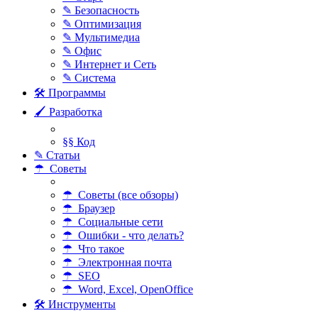
✎ Безопасность
✎ Оптимизация
✎ Мультимедиа
✎ Офис
✎ Интернет и Сеть
✎ Система
🛠 Программы
🖌 Разработка
§§ Код
✎ Статьи
☂ Советы
☂ Советы (все обзоры)
☂ Браузер
☂ Социальные сети
☂ Ошибки - что делать?
☂ Что такое
☂ Электронная почта
☂ SEO
☂ Word, Excel, OpenOffice
🛠 Инструменты