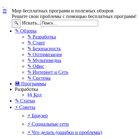
Мир бесплатных программ и полезных обзоров
☰
Решите свои проблемы с помощью бесплатных программ!
Искать...
🔍
✎ Обзоры
✎ Разработка
✎ Старт
✎ Безопасность
✎ Оптимизация
✎ Мультимедиа
✎ Офис
✎ Интернет и Сеть
✎ Система
💾 Программы
Разработка
§§ Код
✎ Статьи
⚡ Советы
⚡ Браузер
⚡ Социальные сети
⚡ Что делать (ошибки и проблемы)