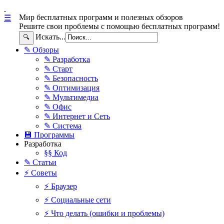
Мир бесплатных программ и полезных обзоров
☰
Решите свои проблемы с помощью бесплатных программ!
Искать...
🔍
✎ Обзоры
✎ Разработка
✎ Старт
✎ Безопасность
✎ Оптимизация
✎ Мультимедиа
✎ Офис
✎ Интернет и Сеть
✎ Система
💾 Программы
Разработка
§§ Код
✎ Статьи
⚡ Советы
⚡ Браузер
⚡ Социальные сети
⚡ Что делать (ошибки и проблемы)