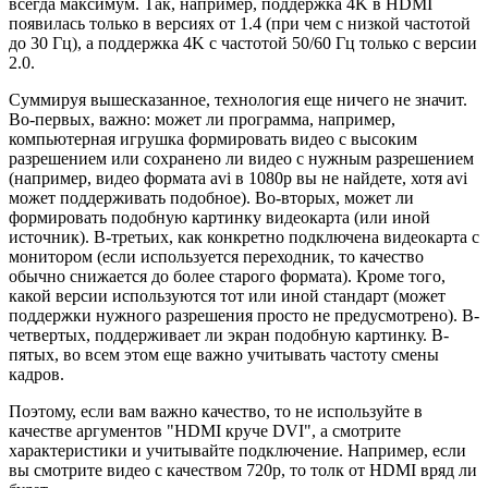
всегда максимум. Так, например, поддержка 4K в HDMI
появилась только в версиях от 1.4 (при чем с низкой частотой
до 30 Гц), а поддержка 4K с частотой 50/60 Гц только с версии
2.0.
Суммируя вышесказанное, технология еще ничего не значит.
Во-первых, важно: может ли программа, например,
компьютерная игрушка формировать видео с высоким
разрешением или сохранено ли видео с нужным разрешением
(например, видео формата avi в 1080p вы не найдете, хотя avi
может поддерживать подобное). Во-вторых, может ли
формировать подобную картинку видеокарта (или иной
источник). В-третьих, как конкретно подключена видеокарта с
монитором (если используется переходник, то качество
обычно снижается до более старого формата). Кроме того,
какой версии используются тот или иной стандарт (может
поддержки нужного разрешения просто не предусмотрено). В-
четвертых, поддерживает ли экран подобную картинку. В-
пятых, во всем этом еще важно учитывать частоту смены
кадров.
Поэтому, если вам важно качество, то не используйте в
качестве аргументов "HDMI круче DVI", а смотрите
характеристики и учитывайте подключение. Например, если
вы смотрите видео с качеством 720p, то толк от HDMI вряд ли