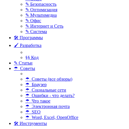
✎ Безопасность
✎ Оптимизация
✎ Мультимедиа
✎ Офис
✎ Интернет и Сеть
✎ Система
🛠 Программы
🖌 Разработка
§§ Код
✎ Статьи
☂ Советы
☂ Советы (все обзоры)
☂ Браузер
☂ Социальные сети
☂ Ошибки - что делать?
☂ Что такое
☂ Электронная почта
☂ SEO
☂ Word, Excel, OpenOffice
🛠 Инструменты