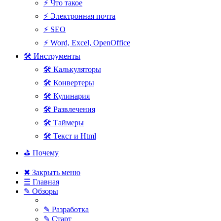
⚡ Что такое
⚡ Электронная почта
⚡ SEO
⚡ Word, Excel, OpenOffice
🛠 Инструменты
🛠 Калькуляторы
🛠 Конвертеры
🛠 Кулинария
🛠 Развлечения
🛠 Таймеры
🛠 Текст и Html
⛳ Почему
✖ Закрыть меню
☰ Главная
✎ Обзоры
✎ Разработка
✎ Старт