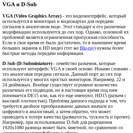
VGA и D-Sub
VGA (Video Graphics Array)
- это видеоинтерфейс, который
используется в мониторах и видеокартах для передачи
сигналов в аналоговом виде. Этот стандарт и его различные
модификации используются до сих пор. Однако, основной их
проблемой является ограниченная пропускная способность.
Если в свое время ее было достаточно, то в нынешнее время
больших экранов и HD видео (тот же
Blu-ray
) нужны более
быстрые методы передачи информации.
D-Sub (D-Subminiature)
- семейство разъемов, которые
используют интерфейс VGA в своей основе. Иными словами -
это аналоговая передача сигнала. Данный порт до сих пор
используется у многих простых мониторов. Например, 22 и
24 дюймовых. Вообще существует огромное количество
различных его подвидов, но в настоящее время под ним
понимается DE15 или, как его еще именуют, HD15 (разъем с
высокой плотностью). Проблема данного подхода в том, что
требуется двойное преобразование данных вначале из
цифрового в аналоговый, а затем обратно, что может
приводить к потере качества (размытость, тусклость и прочее).
Например, при использовании D-Sub для разрешения
1920x1080 разница может быть заметной, по сравнению со
следующими интерфейсами в обзоре.