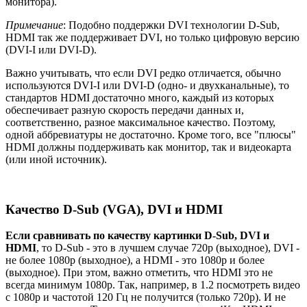
монитора).
Примечание
: Подобно поддержки DVI технологии D-Sub,
HDMI так же поддерживает DVI, но только цифровую версию
(DVI-I или DVI-D).
Важно учитывать, что если DVI редко отличается, обычно
используются DVI-I или DVI-D (одно- и двухканальные), то
стандартов HDMI достаточно много, каждый из которых
обеспечивает разную скорость передачи данных и,
соответственно, разное максимальное качество. Поэтому,
одной аббревиатуры не достаточно. Кроме того, все "плюсы"
HDMI должны поддерживать как монитор, так и видеокарта
(или иной источник).
Качество D-Sub (VGA), DVI и HDMI
Если сравнивать по качеству картинки D-Sub, DVI и
HDMI
, то D-Sub - это в лучшем случае 720p (выходное), DVI -
не более 1080p (выходное), а HDMI - это 1080p и более
(выходное). При этом, важно отметить, что HDMI это не
всегда минимум 1080p. Так, например, в 1.2 посмотреть видео
с 1080p и частотой 120 Гц не получится (только 720p). И не