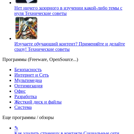
Нет ничего зазорного в изучении какой-либо темы с
нуля
Технические советы
Изучаете обучающий контент? Применяйте и делайте
сразу!
Технические советы
Программы (Freeware, OpenSource...)
Безопасность
Интернет и Сеть
Мультимедиа
Оптимизация
Офис
Разработка
Жесткий диск и файлы
Система
Еще программы / обзоры
✎
Как удалить страницу в контакте
Социальные сети