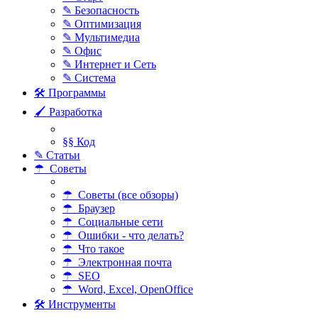
✎ Безопасность
✎ Оптимизация
✎ Мультимедиа
✎ Офис
✎ Интернет и Сеть
✎ Система
🛠 Программы
🖌 Разработка
§§ Код
✎ Статьи
☂ Советы
☂ Советы (все обзоры)
☂ Браузер
☂ Социальные сети
☂ Ошибки - что делать?
☂ Что такое
☂ Электронная почта
☂ SEO
☂ Word, Excel, OpenOffice
🛠 Инструменты