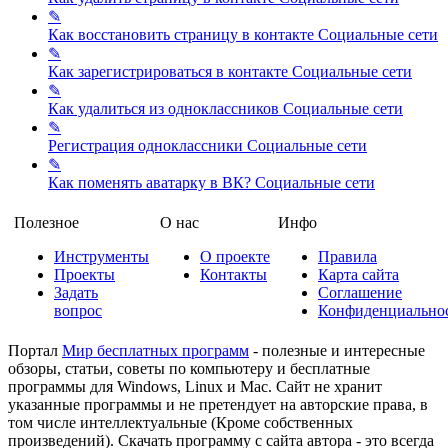
✎
Как восстановить страницу в контакте
Социальные сети
✎
Как зарегистрироваться в контакте
Социальные сети
✎
Как удалиться из одноклассников
Социальные сети
✎
Регистрация одноклассники
Социальные сети
✎
Как поменять аватарку в ВК?
Социальные сети
Полезное
О нас
Инфо
Инструменты
О проекте
Правила
Проекты
Контакты
Карта сайта
Задать
Соглашение
вопрос
Конфиденциально
Портал
Мир бесплатных программ
- полезные и интересные
обзоры, статьи, советы по компьютеру и бесплатные
программы для Windows, Linux и Mac. Сайт не хранит
указанные программы и не претендует на авторские права, в
том числе интеллектуальные (Кроме собственных
произведений). Скачать программу с сайта автора - это всегда