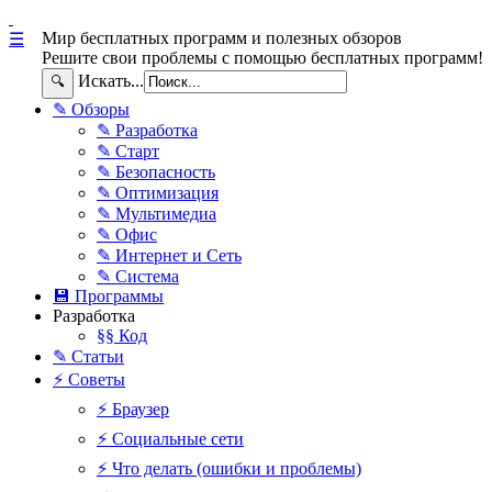
Мир бесплатных программ и полезных обзоров
☰
Решите свои проблемы с помощью бесплатных программ!
Искать...
🔍
✎ Обзоры
✎ Разработка
✎ Старт
✎ Безопасность
✎ Оптимизация
✎ Мультимедиа
✎ Офис
✎ Интернет и Сеть
✎ Система
💾 Программы
Разработка
§§ Код
✎ Статьи
⚡ Советы
⚡ Браузер
⚡ Социальные сети
⚡ Что делать (ошибки и проблемы)