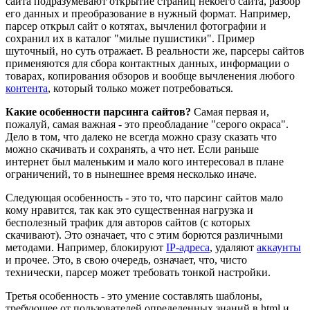
сайта подразумевают открытие страниц некоего сайта, разбор
его данных и преобразование в нужный формат. Например,
парсер открыл сайт о котятах, вычленил фотографии и
сохранил их в каталог "милые пушистики". Пример
шуточный, но суть отражает. В реальности же, парсеры сайтов
применяются для сбора контактных данных, информации о
товарах, копирования обзоров и вообще вычленения любого
контента
, который только может потребоваться.
Какие особенности парсинга сайтов?
Самая первая и,
пожалуй, самая важная - это преобладание "серого окраса".
Дело в том, что далеко не всегда можно сразу сказать что
можно скачивать и сохранять, а что нет. Если раньше
интернет был маленьким и мало кого интересовал в плане
ограничений, то в нынешнее время несколько иначе.
Следующая особенность - это то, что парсинг сайтов мало
кому нравится, так как это существенная нагрузка и
бесполезный трафик для авторов сайтов (с которых
скачивают). Это означает, что с этим борются различными
методами. Например, блокируют
IP-адреса
, удаляют
аккаунты
и прочее. Это, в свою очередь, означает, что, чисто
технически, парсер может требовать тонкой настройки.
Третья особенность - это умение составлять шаблоны,
требующее от пользователей определенных знаний в html и