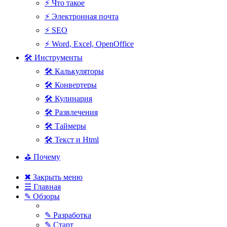
⚡ Что такое
⚡ Электронная почта
⚡ SEO
⚡ Word, Excel, OpenOffice
🛠 Инструменты
🛠 Калькуляторы
🛠 Конвертеры
🛠 Кулинария
🛠 Развлечения
🛠 Таймеры
🛠 Текст и Html
⛳ Почему
✖ Закрыть меню
☰ Главная
✎ Обзоры
✎ Разработка
✎ Старт