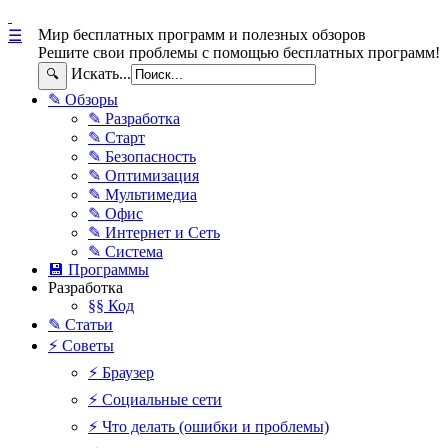
Мир бесплатных программ и полезных обзоров
☰
Решите свои проблемы с помощью бесплатных программ!
Искать...
🔍
✎ Обзоры
✎ Разработка
✎ Старт
✎ Безопасность
✎ Оптимизация
✎ Мультимедиа
✎ Офис
✎ Интернет и Сеть
✎ Система
💾 Программы
Разработка
§§ Код
✎ Статьи
⚡ Советы
⚡ Браузер
⚡ Социальные сети
⚡ Что делать (ошибки и проблемы)