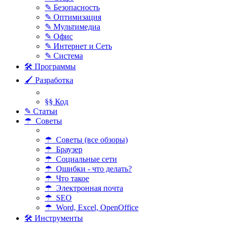
✎ Безопасность
✎ Оптимизация
✎ Мультимедиа
✎ Офис
✎ Интернет и Сеть
✎ Система
🛠 Программы
🖌 Разработка
§§ Код
✎ Статьи
☂ Советы
☂ Советы (все обзоры)
☂ Браузер
☂ Социальные сети
☂ Ошибки - что делать?
☂ Что такое
☂ Электронная почта
☂ SEO
☂ Word, Excel, OpenOffice
🛠 Инструменты