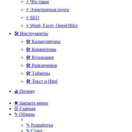
⚡ Что такое
⚡ Электронная почта
⚡ SEO
⚡ Word, Excel, OpenOffice
🛠 Инструменты
🛠 Калькуляторы
🛠 Конвертеры
🛠 Кулинария
🛠 Развлечения
🛠 Таймеры
🛠 Текст и Html
⛳ Почему
✖ Закрыть меню
☰ Главная
✎ Обзоры
✎ Разработка
✎ Старт