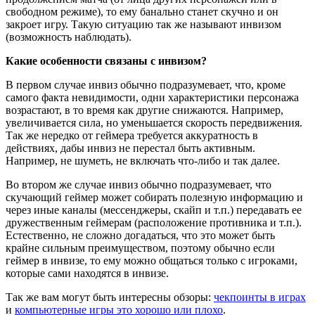
свободном режиме), то ему банально станет скучно и он
закроет игру. Такую ситуацию так же называют инвизом
(возможность наблюдать).
Какие особенности связаны с инвизом?
В первом случае инвиз обычно подразумевает, что, кроме
самого факта невидимости, одни характеристики персонажа
возрастают, в то время как другие снижаются. Например,
увеличивается сила, но уменьшается скорость передвижения.
Так же нередко от геймера требуется аккуратность в
действиях, дабы инвиз не перестал быть активным.
Например, не шуметь, не включать что-либо и так далее.
Во втором же случае инвиз обычно подразумевает, что
скучающий геймер может собирать полезную информацию и
через иные каналы (мессенджеры, скайп и т.п.) передавать ее
дружественным геймерам (расположение противника и т.п.).
Естественно, не сложно догадаться, что это может быть
крайне сильным преимуществом, поэтому обычно если
геймер в инвизе, то ему можно общаться только с игроками,
которые сами находятся в инвизе.
Так же вам могут быть интересны обзоры:
чекпоинты в играх
и
компьютерные игры это хорошо или плохо
.