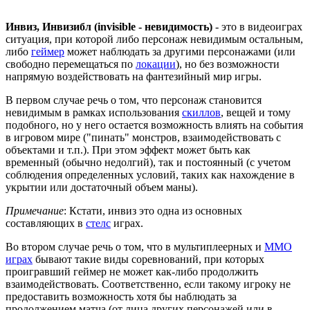
Инвиз, Инвизибл (invisible - невидимость)
- это в видеоиграх
ситуация, при которой либо персонаж невидимым остальным,
либо
геймер
может наблюдать за другими персонажами (или
свободно перемещаться по
локации
), но без возможности
напрямую воздействовать на фантезийный мир игры.
В первом случае речь о том, что персонаж становится
невидимым в рамках использования
скиллов
, вещей и тому
подобного, но у него остается возможность влиять на события
в игровом мире ("пинать" монстров, взаимодействовать с
объектами и т.п.). При этом эффект может быть как
временный (обычно недолгий), так и постоянный (с учетом
соблюдения определенных условий, таких как нахождение в
укрытии или достаточный объем маны).
Примечание
: Кстати, инвиз это одна из основных
составляющих в
стелс
играх.
Во втором случае речь о том, что в мультиплеерных и
ММО
играх
бывают такие виды соревнований, при которых
проигравший геймер не может как-либо продолжить
взаимодействовать. Соответственно, если такому игроку не
предоставить возможность хотя бы наблюдать за
продолжением матча (от лица других персонажей или в