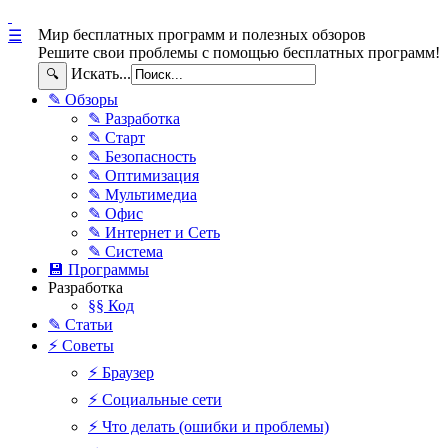
Мир бесплатных программ и полезных обзоров
☰
Решите свои проблемы с помощью бесплатных программ!
Искать...
🔍
✎ Обзоры
✎ Разработка
✎ Старт
✎ Безопасность
✎ Оптимизация
✎ Мультимедиа
✎ Офис
✎ Интернет и Сеть
✎ Система
💾 Программы
Разработка
§§ Код
✎ Статьи
⚡ Советы
⚡ Браузер
⚡ Социальные сети
⚡ Что делать (ошибки и проблемы)