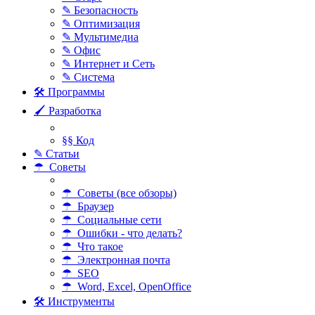
✎ Безопасность
✎ Оптимизация
✎ Мультимедиа
✎ Офис
✎ Интернет и Сеть
✎ Система
🛠 Программы
🖌 Разработка
§§ Код
✎ Статьи
☂ Советы
☂ Советы (все обзоры)
☂ Браузер
☂ Социальные сети
☂ Ошибки - что делать?
☂ Что такое
☂ Электронная почта
☂ SEO
☂ Word, Excel, OpenOffice
🛠 Инструменты