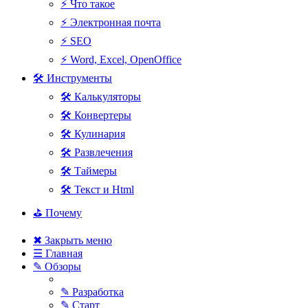
⚡ Что такое
⚡ Электронная почта
⚡ SEO
⚡ Word, Excel, OpenOffice
🛠 Инструменты
🛠 Калькуляторы
🛠 Конвертеры
🛠 Кулинария
🛠 Развлечения
🛠 Таймеры
🛠 Текст и Html
⛳ Почему
✖ Закрыть меню
☰ Главная
✎ Обзоры
✎ Разработка
✎ Старт