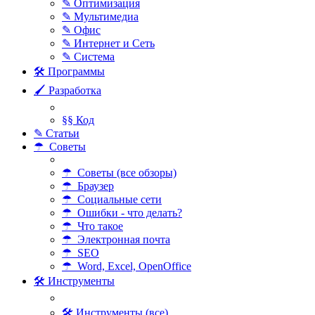
✎ Оптимизация
✎ Мультимедиа
✎ Офис
✎ Интернет и Сеть
✎ Система
🛠 Программы
🖌 Разработка
§§ Код
✎ Статьи
☂ Советы
☂ Советы (все обзоры)
☂ Браузер
☂ Социальные сети
☂ Ошибки - что делать?
☂ Что такое
☂ Электронная почта
☂ SEO
☂ Word, Excel, OpenOffice
🛠 Инструменты
🛠 Инструменты (все)