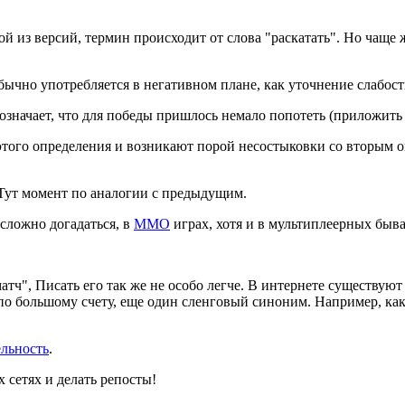
ной из версий, термин происходит от слова "раскатать". Но чащ
Обычно употребляется в негативном плане, как уточнение слабос
 означает, что для победы пришлось немало попотеть (приложить
а этого определения и возникают порой несостыковки со вторым 
 Тут момент по аналогии с предыдущим.
 сложно догадаться, в
ММО
играх, хотя и в мультиплеерных быва
атч", Писать его так же не особо легче. В интернете существую
 по большому счету, еще один сленговый синоним. Например, ка
ельность
.
 сетях и делать репосты!