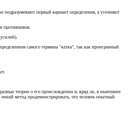
е же подразумевают первый вариант определения, а уточняют
ти противников.
 усилий).
определением самого термина "катка", так как проигранный
ет.
т разные теории о его происхождении и, вряд ли, в нынешнее
к некий метод продемонстрировать, что человек опытный