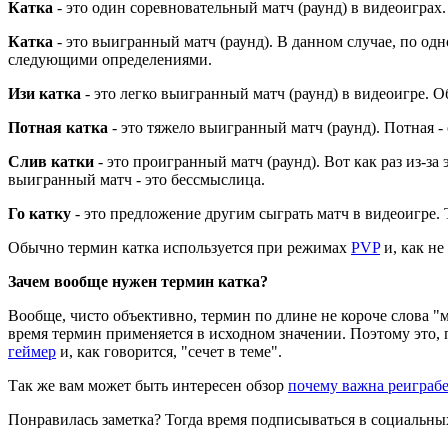
Катка
- это один соревновательный матч (раунд) в видеоиграх.
Катка
- это выигранный матч (раунд). В данном случае, по од
следующими определениями.
Изи катка
- это легко выигранный матч (раунд) в видеоигре. 
Потная катка
- это тяжело выигранный матч (раунд). Потная -
Слив катки
- это проигранный матч (раунд). Вот как раз из-з
выигранный матч - это бессмыслица.
Го катку
- это предложение другим сыграть матч в видеоигре.
Обычно термин катка используется при режимах
PVP
и, как не
Зачем вообще нужен термин катка?
Вообще, чисто объективно, термин по длине не короче слова "м
время термин применяется в исходном значении. Поэтому это,
геймер
и, как говорится, "сечет в теме".
Так же вам может быть интересен обзор
почему важна реиграб
Понравилась заметка? Тогда время подписываться в социальных