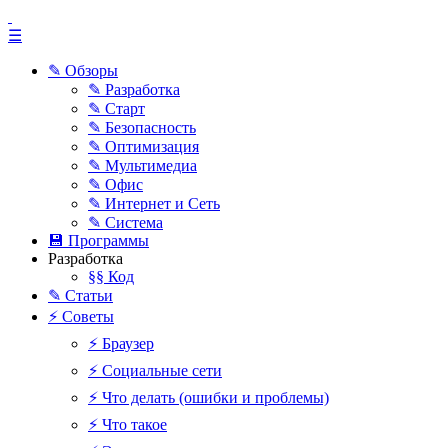
☰
✎ Обзоры
✎ Разработка
✎ Старт
✎ Безопасность
✎ Оптимизация
✎ Мультимедиа
✎ Офис
✎ Интернет и Сеть
✎ Система
💾 Программы
Разработка
§§ Код
✎ Статьи
⚡ Советы
⚡ Браузер
⚡ Социальные сети
⚡ Что делать (ошибки и проблемы)
⚡ Что такое