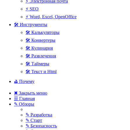
⚡ Электронная почта
⚡ SEO
⚡ Word, Excel, OpenOffice
🛠 Инструменты
🛠 Калькуляторы
🛠 Конвертеры
🛠 Кулинария
🛠 Развлечения
🛠 Таймеры
🛠 Текст и Html
⛳ Почему
✖ Закрыть меню
☰ Главная
✎ Обзоры
✎ Разработка
✎ Старт
✎ Безопасность