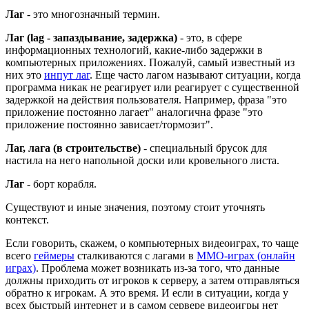
Лаг
- это многозначный термин.
Лаг (lag - запаздывание, задержка)
- это, в сфере
информационных технологий, какие-либо задержки в
компьютерных приложениях. Пожалуй, самый известный из
них это
инпут лаг
. Еще часто лагом называют ситуации, когда
программа никак не реагирует или реагирует с существенной
задержкой на действия пользователя. Например, фраза "это
приложение постоянно лагает" аналогична фразе "это
приложение постоянно зависает/тормозит".
Лаг, лага (в строительстве)
- специальный брусок для
настила на него напольной доски или кровельного листа.
Лаг
- борт корабля.
Существуют и иные значения, поэтому стоит уточнять
контекст.
Если говорить, скажем, о компьютерных видеоиграх, то чаще
всего
геймеры
сталкиваются с лагами в
ММО-играх (онлайн
играх)
. Проблема может возникать из-за того, что данные
должны приходить от игроков к серверу, а затем отправляться
обратно к игрокам. А это время. И если в ситуации, когда у
всех быстрый интернет и в самом сервере видеоигры нет