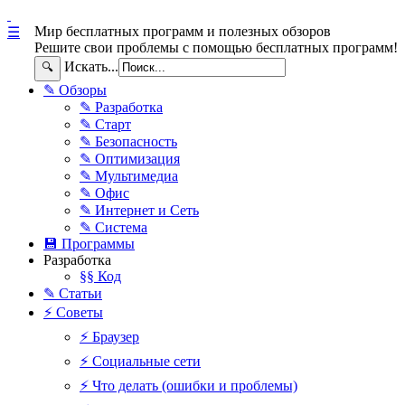
Мир бесплатных программ и полезных обзоров
☰
Решите свои проблемы с помощью бесплатных программ!
Искать...
🔍
✎ Обзоры
✎ Разработка
✎ Старт
✎ Безопасность
✎ Оптимизация
✎ Мультимедиа
✎ Офис
✎ Интернет и Сеть
✎ Система
💾 Программы
Разработка
§§ Код
✎ Статьи
⚡ Советы
⚡ Браузер
⚡ Социальные сети
⚡ Что делать (ошибки и проблемы)