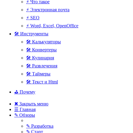
⚡ Что такое
⚡ Электронная почта
⚡ SEO
⚡ Word, Excel, OpenOffice
🛠 Инструменты
🛠 Калькуляторы
🛠 Конвертеры
🛠 Кулинария
🛠 Развлечения
🛠 Таймеры
🛠 Текст и Html
⛳ Почему
✖ Закрыть меню
☰ Главная
✎ Обзоры
✎ Разработка
✎ Старт