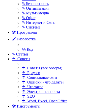
✎ Безопасность
✎ Оптимизация
✎ Мультимедиа
✎ Офис
✎ Интернет и Сеть
✎ Система
🛠 Программы
🖌 Разработка
§§ Код
✎ Статьи
☂ Советы
☂ Советы (все обзоры)
☂ Браузер
☂ Социальные сети
☂ Ошибки - что делать?
☂ Что такое
☂ Электронная почта
☂ SEO
☂ Word, Excel, OpenOffice
🛠 Инструменты