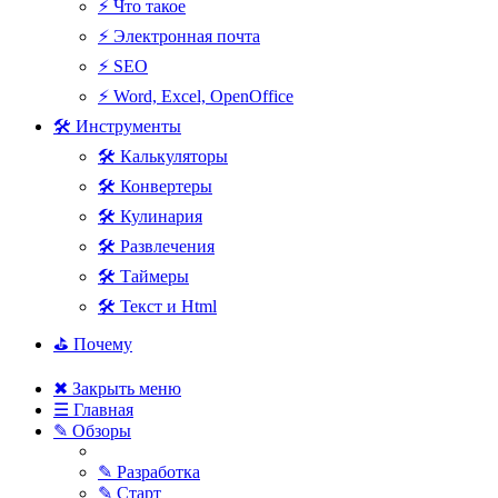
⚡ Что такое
⚡ Электронная почта
⚡ SEO
⚡ Word, Excel, OpenOffice
🛠 Инструменты
🛠 Калькуляторы
🛠 Конвертеры
🛠 Кулинария
🛠 Развлечения
🛠 Таймеры
🛠 Текст и Html
⛳ Почему
✖ Закрыть меню
☰ Главная
✎ Обзоры
✎ Разработка
✎ Старт