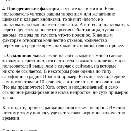
4.
Поведенческие факторы
- тут все как в жизни. Если
пользователь увлекся вашим творением или же активно
щелкает и клацает кнопками, то значит чем-то, но
пользователю был полезен ваш сайта. А вот если пользователь
через пару секунд после открытия веб-страницы, тут же ее
закрыл, то вряд ли там есть что-то полезное. К данным
факторам относятся количество отказов, количество
переходов, среднее время нахождения пользовтеля и прочее.
5.
Ссылочная масса
- если на сайт ссылается много сайтов,
то значит вероятность того, что текст окажется полезным для
пользователей выше, чем в случае с сайтами, на которые
никто не ссылается. В некотором роде оценка по типу
сарафанного радио. Простой пример. Есть два места. Первое
вам посоветовали 10 человек, а второе никто не советовал.
Что вы предпочтете? Хоть ответ и неоднозначный и само
ссылочное ранжирование весьма непростое, но суть примерно
такая.
Как видите, процесс ранжирования весьма не прост. Именно
поэтому этому вопросу уделяется такое огромное количество
времени.
Социальные сети