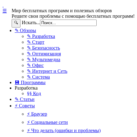
Мир бесплатных программ и полезных обзоров
☰
Решите свои проблемы с помощью бесплатных программ!
Искать...
🔍
✎ Обзоры
✎ Разработка
✎ Старт
✎ Безопасность
✎ Оптимизация
✎ Мультимедиа
✎ Офис
✎ Интернет и Сеть
✎ Система
💾 Программы
Разработка
§§ Код
✎ Статьи
⚡ Советы
⚡ Браузер
⚡ Социальные сети
⚡ Что делать (ошибки и проблемы)