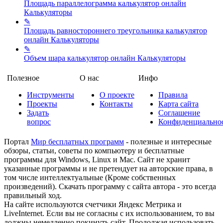
Площадь параллелограмма калькулятор онлайн
Калькуляторы
✎
Площадь равностороннего треугольника калькулятор
онлайн
Калькуляторы
✎
Объем шара калькулятор онлайн
Калькуляторы
Полезное
О нас
Инфо
Инструменты
О проекте
Правила
Проекты
Контакты
Карта сайта
Задать
Соглашение
вопрос
Конфиденциально
Портал
Мир бесплатных программ
- полезные и интересные
обзоры, статьи, советы по компьютеру и бесплатные
программы для Windows, Linux и Mac. Сайт не хранит
указанные программы и не претендует на авторские права, в
том числе интеллектуальные (Кроме собственных
произведений). Скачать программу с сайта автора - это всегда
правильный ход.
На сайте используются счетчики Яндекс Метрика и
LiveInternet. Если вы не согласны с их использованием, то вы
должны немедленно покинуть сайт. Продолжая использовать