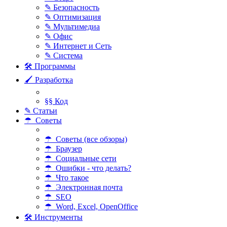
✎ Безопасность
✎ Оптимизация
✎ Мультимедиа
✎ Офис
✎ Интернет и Сеть
✎ Система
🛠 Программы
🖌 Разработка
§§ Код
✎ Статьи
☂ Советы
☂ Советы (все обзоры)
☂ Браузер
☂ Социальные сети
☂ Ошибки - что делать?
☂ Что такое
☂ Электронная почта
☂ SEO
☂ Word, Excel, OpenOffice
🛠 Инструменты