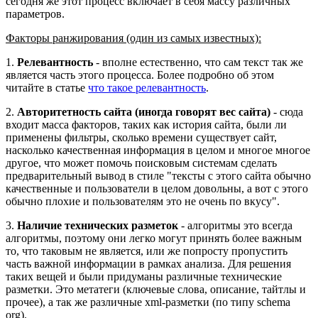
сегодня же этот процесс включает в себя массу различных
параметров.
Факторы ранжирования (один из самых известных):
1.
Релевантность
- вполне естественно, что сам текст так же
является часть этого процесса. Более подробно об этом
читайте в статье
что такое релевантность
.
2.
Авторитетность сайта (иногда говорят вес сайта)
- сюда
входит масса факторов, таких как история сайта, были ли
применены фильтры, сколько времени существует сайт,
насколько качественная информация в целом и многое многое
другое, что может помочь поисковым системам сделать
предварительный вывод в стиле "тексты с этого сайта обычно
качественные и пользователи в целом довольны, а вот с этого
обычно плохие и пользователям это не очень по вкусу".
3.
Наличие технических разметок
- алгоритмы это всегда
алгоритмы, поэтому они легко могут принять более важным
то, что таковым не является, или же попросту пропустить
часть важной информации в рамках анализа. Для решения
таких вещей и были придуманы различные технические
разметки. Это метатеги (ключевые слова, описание, тайтлы и
прочее), а так же различные xml-разметки (по типу schema
org).