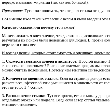
нередко называют жирными (так как вес большой).
Примечание
: Тут стоит понимать, что жирная ссылка от крупн
Вот именно из-за такой катавасии с весом и были введены эти 
Качество ссылок или почему это важно?
Может сложиться впечатление, что достаточно расположить ссыл
результаты их поиска были полезными для людей. В противном с
перенести с них вес.
И вот ряд вещей, которые стоит смотреть и оценивать, кроме ве
1.
Схожесть тематики донора и акцептора
. Простой пример. 
такие ссылки полезными? Если описываемые программы связаны
можно считать полезными. Поэтому чем тематика сайта-донора 
2.
Количество внешних ссылок
. Если на странице донора ест
расчете веса, эффект обычно уменьшается в зависимости от ко
это где-то до 3-4 ссылок.
3.
Расположение ссылки
. Тут все просто, если ссылка у доно
отдельных блоках или подвале. Ведь если автор статьи указывае
меньшее отношение.