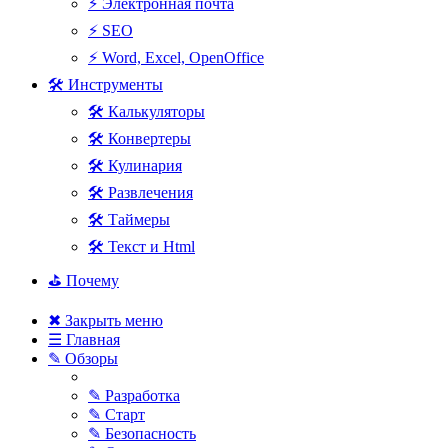
⚡ Электронная почта
⚡ SEO
⚡ Word, Excel, OpenOffice
🛠 Инструменты
🛠 Калькуляторы
🛠 Конвертеры
🛠 Кулинария
🛠 Развлечения
🛠 Таймеры
🛠 Текст и Html
⛳ Почему
✖ Закрыть меню
☰ Главная
✎ Обзоры
✎ Разработка
✎ Старт
✎ Безопасность