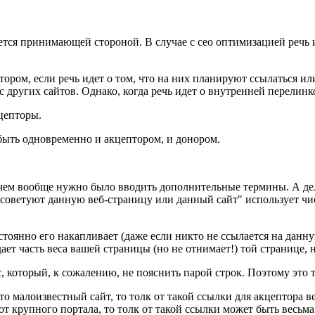
яется принимающей стороной. В случае с сео оптимизацией речь и
ором, если речь идет о том, что на них планируют ссылаться ил
других сайтов. Однако, когда речь идет о внутренней перелинко
кцепторы.
 быть одновременно и акцептором, и донором.
ачем вообще нужно было вводить дополнительные термины. А дел
г советуют данную веб-страницу или данный сайт" использует ч
стоянно его накапливает (даже если никто не ссылается на данну
ает часть веса вашей страницы (но не отнимает!) той странице, 
с, который, к сожалению, не пояснить парой строк. Поэтому это 
-то малоизвестный сайт, то толк от такой ссылки для акцептора 
от крупного портала, то толк от такой ссылки может быть весьм