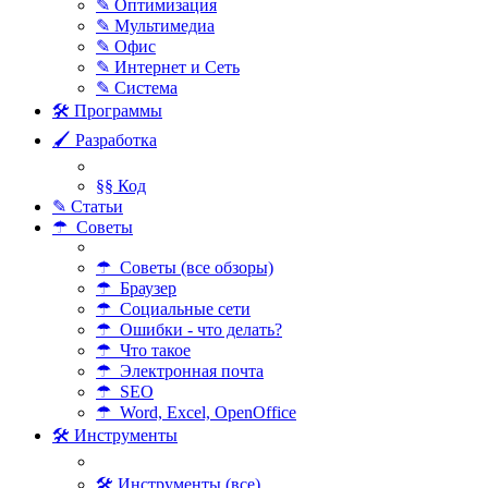
✎ Оптимизация
✎ Мультимедиа
✎ Офис
✎ Интернет и Сеть
✎ Система
🛠 Программы
🖌 Разработка
§§ Код
✎ Статьи
☂ Советы
☂ Советы (все обзоры)
☂ Браузер
☂ Социальные сети
☂ Ошибки - что делать?
☂ Что такое
☂ Электронная почта
☂ SEO
☂ Word, Excel, OpenOffice
🛠 Инструменты
🛠 Инструменты (все)