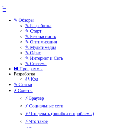
☰
✎ Обзоры
✎ Разработка
✎ Старт
✎ Безопасность
✎ Оптимизация
✎ Мультимедиа
✎ Офис
✎ Интернет и Сеть
✎ Система
💾 Программы
Разработка
§§ Код
✎ Статьи
⚡ Советы
⚡ Браузер
⚡ Социальные сети
⚡ Что делать (ошибки и проблемы)
⚡ Что такое