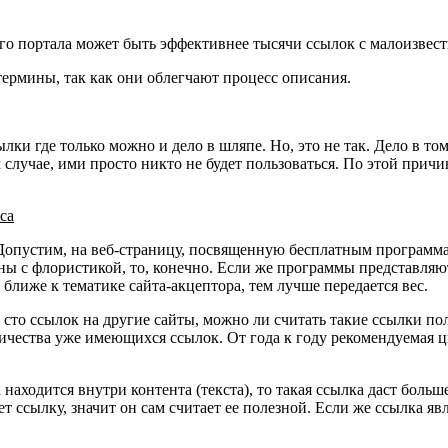
ого портала может быть эффективнее тысячи ссылок с малоизвест
термины, так как они облегчают процесс описания.
ки где только можно и дело в шляпе. Но, это не так. Дело в то
лучае, ими просто никто не будет пользоваться. По этой причин
са
Допустим, на веб-страницу, посвященную бесплатным программа
 с флористикой, то, конечно. Если же программы представляют 
ближе к тематике сайта-акцептора, тем лучше передается вес.
ь сто ссылок на другие сайты, можно ли считать такие ссылки по
личества уже имеющихся ссылок. От года к году рекомендуемая ц
ра находится внутри контента (текста), то такая ссылка даст бол
т ссылку, значит он сам считает ее полезной. Если же ссылка явл