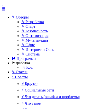
☰
✎ Обзоры
✎ Разработка
✎ Старт
✎ Безопасность
✎ Оптимизация
✎ Мультимедиа
✎ Офис
✎ Интернет и Сеть
✎ Система
💾 Программы
Разработка
§§ Код
✎ Статьи
⚡ Советы
⚡ Браузер
⚡ Социальные сети
⚡ Что делать (ошибки и проблемы)
⚡ Что такое