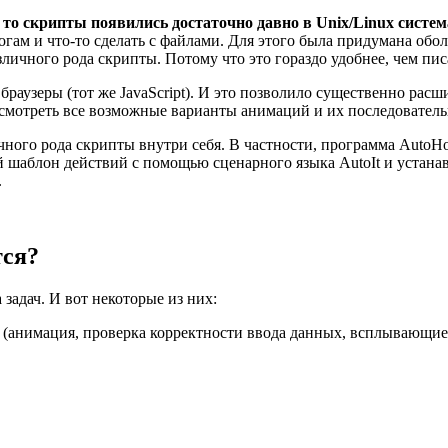
то скрипты появились достаточно давно в Unix/Linux систем
ам и что-то сделать с файлами. Для этого была придумана оболочк
ичного рода скрипты. Потому что это гораздо удобнее, чем пи
раузеры (тот же JavaScript). И это позволило существенно расш
дусмотреть все возможные варианты анимаций и их последовател
ого рода скрипты внутри себя. В частности, программа AutoHo
кий шаблон действий с помощью сценарного языка AutoIt и уста
.
тся?
адач. И вот некоторые из них:
 (анимация, проверка корректности ввода данных, всплывающие 