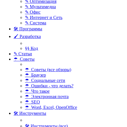
✎ Оптимизация
✎ Мультимедиа
✎ Офис
✎ Интернет и Сеть
✎ Система
🛠 Программы
🖌 Разработка
§§ Код
✎ Статьи
☂ Советы
☂ Советы (все обзоры)
☂ Браузер
☂ Социальные сети
☂ Ошибки - что делать?
☂ Что такое
☂ Электронная почта
☂ SEO
☂ Word, Excel, OpenOffice
🛠 Инструменты
🛠 Инструменты (все)