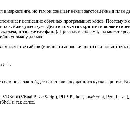
ся в маркетинге, но там он означает некий заготовленный план 
 напоминает написание обычных программных кодов. Поэтому в о
ица всё же существует.
Дело в том, что скрипты в основе св
скажем, в тот же exe-файл)
. Простыми словами, вы можете ред
робно упомяну дальше.
во множестве сайтов (или нечто аналогичное), если посмотреть 
s3');

 то вам не сложно будет понять логику данного куска скрипта. Вна
ript (Visual Basic Script), PHP, Python, JavaScript, Perl, Flas
Shell и так далее.