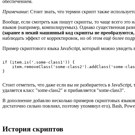
обеспечением.
Примечание
: Стоит знать, что термин скрипт также использует
Вообще, если смотреть как пишут скрипты, то чаще всего это
языков (например, компилируемых). Однако существенная разн
(заранее в некий машинный код скрипты не преобразуются, 
наблюдать эффект от корректировок, но об этом ещё более под
Пример скриптового языка JavaScript, который можно увидеть 
if (item.is('.some-class1')) {

    item.removeClass('some-class2').addClass('some-clas
Стоит отметить, что даже если вы не разбираетесь в JavaScript,
удаляется класс "some-class2" и прибавляется "some-class3".
В дополнение добавлю несколько примеров скриптовых языков: VBS
достаточно сильно повлиял, поэтому упомянул его), Bash, Power
История скриптов