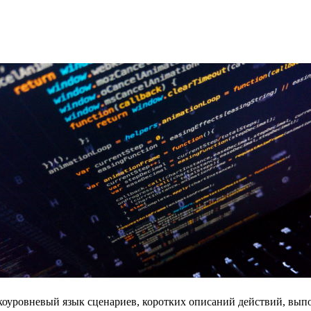
окоуровневый язык сценариев, коротких описаний действий, в