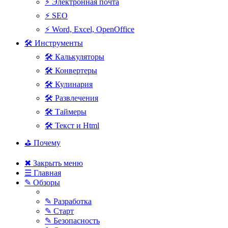
⚡ Электронная почта
⚡ SEO
⚡ Word, Excel, OpenOffice
🛠 Инструменты
🛠 Калькуляторы
🛠 Конвертеры
🛠 Кулинария
🛠 Развлечения
🛠 Таймеры
🛠 Текст и Html
⛳ Почему
✖ Закрыть меню
☰ Главная
✎ Обзоры
✎ Разработка
✎ Старт
✎ Безопасность