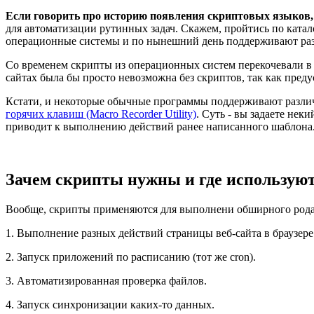
Если говорить про историю появления скриптовых языков, 
для автоматизации рутинных задач. Скажем, пройтись по каталог
операционные системы и по нынешний день поддерживают разл
Со временем скрипты из операционных систем перекочевали в б
сайтах была бы просто невозможна без скриптов, так как пре
Кстати, и некоторые обычные программы поддерживают различн
горячих клавиш (Macro Recorder Utility)
. Суть - вы задаете не
приводит к выполнению действий ранее написанного шаблона
Зачем скрипты нужны и где использую
Вообще, скрипты применяются для выполнени обширного рода з
1. Выполнение разных действий страницы веб-сайта в браузере
2. Запуск приложений по расписанию (тот же cron).
3. Автоматизированная проверка файлов.
4. Запуск синхронизации каких-то данных.