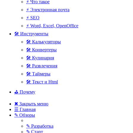
⚡ Что такое
⚡ Электронная почта
⚡ SEO
⚡ Word, Excel, OpenOffice
🛠 Инструменты
🛠 Калькуляторы
🛠 Конвертеры
🛠 Кулинария
🛠 Развлечения
🛠 Таймеры
🛠 Текст и Html
⛳ Почему
✖ Закрыть меню
☰ Главная
✎ Обзоры
✎ Разработка
✎ Старт