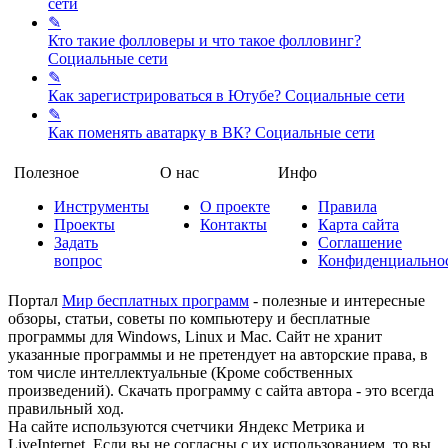
сети
✎
Кто такие фолловеры и что такое фолловинг?
Социальные сети
✎
Как зарегистрироваться в Ютубе?
Социальные сети
✎
Как поменять аватарку в ВК?
Социальные сети
Полезное
О нас
Инфо
Инструменты
О проекте
Правила
Проекты
Контакты
Карта сайта
Задать
Соглашение
вопрос
Конфиденциально
Портал
Мир бесплатных программ
- полезные и интересные
обзоры, статьи, советы по компьютеру и бесплатные
программы для Windows, Linux и Mac. Сайт не хранит
указанные программы и не претендует на авторские права, в
том числе интеллектуальные (Кроме собственных
произведений). Скачать программу с сайта автора - это всегда
правильный ход.
На сайте используются счетчики Яндекс Метрика и
LiveInternet. Если вы не согласны с их использованием, то вы