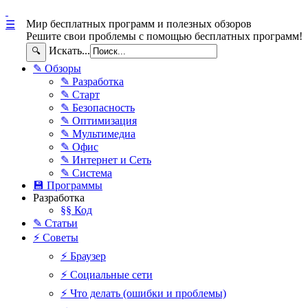
Мир бесплатных программ и полезных обзоров
☰
Решите свои проблемы с помощью бесплатных программ!
Искать...
🔍
✎ Обзоры
✎ Разработка
✎ Старт
✎ Безопасность
✎ Оптимизация
✎ Мультимедиа
✎ Офис
✎ Интернет и Сеть
✎ Система
💾 Программы
Разработка
§§ Код
✎ Статьи
⚡ Советы
⚡ Браузер
⚡ Социальные сети
⚡ Что делать (ошибки и проблемы)