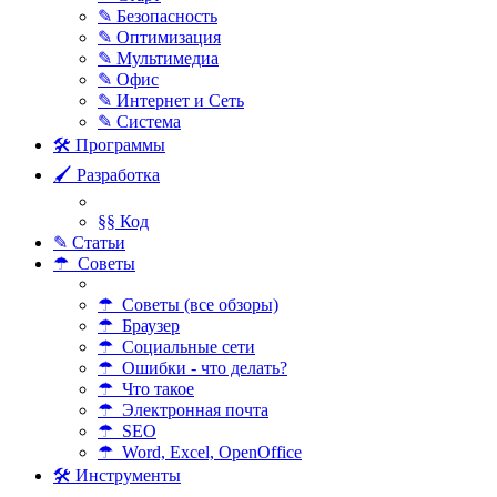
✎ Безопасность
✎ Оптимизация
✎ Мультимедиа
✎ Офис
✎ Интернет и Сеть
✎ Система
🛠 Программы
🖌 Разработка
§§ Код
✎ Статьи
☂ Советы
☂ Советы (все обзоры)
☂ Браузер
☂ Социальные сети
☂ Ошибки - что делать?
☂ Что такое
☂ Электронная почта
☂ SEO
☂ Word, Excel, OpenOffice
🛠 Инструменты