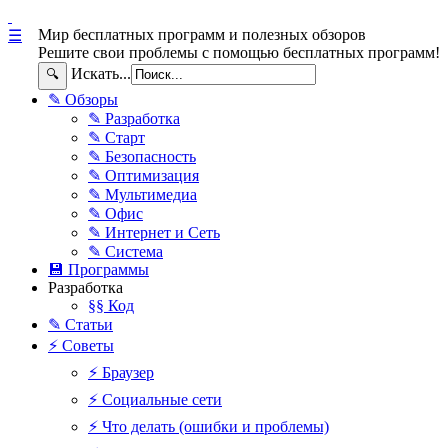
Мир бесплатных программ и полезных обзоров
☰
Решите свои проблемы с помощью бесплатных программ!
Искать...
🔍
✎ Обзоры
✎ Разработка
✎ Старт
✎ Безопасность
✎ Оптимизация
✎ Мультимедиа
✎ Офис
✎ Интернет и Сеть
✎ Система
💾 Программы
Разработка
§§ Код
✎ Статьи
⚡ Советы
⚡ Браузер
⚡ Социальные сети
⚡ Что делать (ошибки и проблемы)