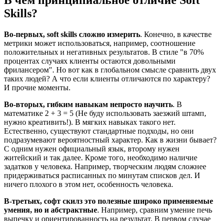
В чём принципиальное отличие Soft
Skills?
Во-первых, soft skills сложно измерить
. Конечно, в качестве
метрики может использоваться, например, соотношение
положительных и негативных результатов. В стиле "в 70%
процентах случаях клиенты остаются довольными
фрилансером". Но вот как в глобальном смысле сравнить двух
таких людей? А что если клиенты отличаются по характеру?
И прочие моменты.
Во-вторых, гибким навыкам непросто научить
. В
математике 2 + 3 = 5 (Не буду использовать заезжий штамп,
нужно креативить!). В мягких навыках такого нет.
Естественно, существуют стандартные подходы, но они
подразумевают вероятностный характер. Как в жизни бывает?
С одним нужен официальный язык, второму нужен
житейский и так далее. Кроме того, необходимо наличие
задатков у человека. Например, творческим людям сложнее
придерживаться расписанных по минутам списков дел. И
ничего плохого в этом нет, особенность человека.
В-третьих, софт скилз это полезные широко применяемые
умения, но и абстрактные
. Например, сравним умение печь
выпечку и ориентированность на результат. В первом случае