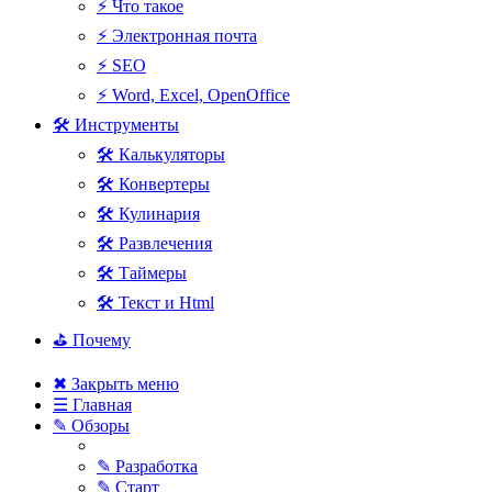
⚡ Что такое
⚡ Электронная почта
⚡ SEO
⚡ Word, Excel, OpenOffice
🛠 Инструменты
🛠 Калькуляторы
🛠 Конвертеры
🛠 Кулинария
🛠 Развлечения
🛠 Таймеры
🛠 Текст и Html
⛳ Почему
✖ Закрыть меню
☰ Главная
✎ Обзоры
✎ Разработка
✎ Старт