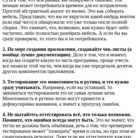
меньше может потребоваться времени для их исправления.
Простой абстрактный аналог из жизни. Это как собирать
мебель. Представьте, что вы не вкрутили какой-нибудь винтик
(или ещё чего) и обнаружили это уже только после полной
сборки. Это означает, что, возможно, вам нужно будет либо
частично, либо полностью разобрать мебель. А если бы вы
сразу проверяли, то этого бы и не потребовалось.
2. По мере создания приложения, создавайте чек-листы (а
вообще лучше документацию)
. Дело в том, что в момент,
когда вы создаёте какую-то часть программы, проще учесть
все нюансы этой части, чем когда вы уже переделали десяток
других компонентов приложения.
3. Тестирование это монотонность и рутина, и это нужно
сразу учитывать
. Например, если вы уставший, то
заниматься тестированием это не самая лучшая затея.
Монотонность и рутина легко могут привести к
дефокусировке внимания, а значит к пропуску ошибок.
4. Не пытайтесь оттестировать всё, что только возможно.
Помните, что ошибки всегда могут быть
. Это не значит, что
тесты не должны быть объёмным, речь о том, что чрезмерное
тестирование может "пожирать" время и силы, но при этом не
гарантировать результат. Даже если вы оттестируете каждую