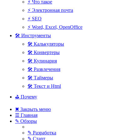
⚡ Что такое
⚡ Электронная почта
⚡ SEO
⚡ Word, Excel, OpenOffice
🛠 Инструменты
🛠 Калькуляторы
🛠 Конвертеры
🛠 Кулинария
🛠 Развлечения
🛠 Таймеры
🛠 Текст и Html
⛳ Почему
✖ Закрыть меню
☰ Главная
✎ Обзоры
✎ Разработка
✎ Старт