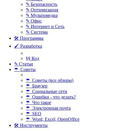
✎ Безопасность
✎ Оптимизация
✎ Мультимедиа
✎ Офис
✎ Интернет и Сеть
✎ Система
🛠 Программы
🖌 Разработка
§§ Код
✎ Статьи
☂ Советы
☂ Советы (все обзоры)
☂ Браузер
☂ Социальные сети
☂ Ошибки - что делать?
☂ Что такое
☂ Электронная почта
☂ SEO
☂ Word, Excel, OpenOffice
🛠 Инструменты