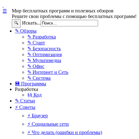
Мир бесплатных программ и полезных обзоров
☰
Решите свои проблемы с помощью бесплатных программ!
Искать...
🔍
✎ Обзоры
✎ Разработка
✎ Старт
✎ Безопасность
✎ Оптимизация
✎ Мультимедиа
✎ Офис
✎ Интернет и Сеть
✎ Система
💾 Программы
Разработка
§§ Код
✎ Статьи
⚡ Советы
⚡ Браузер
⚡ Социальные сети
⚡ Что делать (ошибки и проблемы)