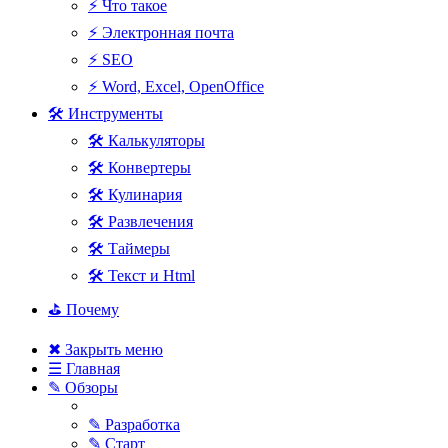
⚡ Что такое
⚡ Электронная почта
⚡ SEO
⚡ Word, Excel, OpenOffice
🛠 Инструменты
🛠 Калькуляторы
🛠 Конвертеры
🛠 Кулинария
🛠 Развлечения
🛠 Таймеры
🛠 Текст и Html
⛳ Почему
✖ Закрыть меню
☰ Главная
✎ Обзоры
✎ Разработка
✎ Старт