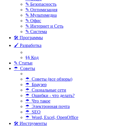
✎ Безопасность
✎ Оптимизация
✎ Мультимедиа
✎ Офис
✎ Интернет и Сеть
✎ Система
🛠 Программы
🖌 Разработка
§§ Код
✎ Статьи
☂ Советы
☂ Советы (все обзоры)
☂ Браузер
☂ Социальные сети
☂ Ошибки - что делать?
☂ Что такое
☂ Электронная почта
☂ SEO
☂ Word, Excel, OpenOffice
🛠 Инструменты