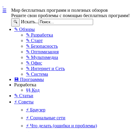
Мир бесплатных программ и полезных обзоров
☰
Решите свои проблемы с помощью бесплатных программ!
Искать...
🔍
✎ Обзоры
✎ Разработка
✎ Старт
✎ Безопасность
✎ Оптимизация
✎ Мультимедиа
✎ Офис
✎ Интернет и Сеть
✎ Система
💾 Программы
Разработка
§§ Код
✎ Статьи
⚡ Советы
⚡ Браузер
⚡ Социальные сети
⚡ Что делать (ошибки и проблемы)