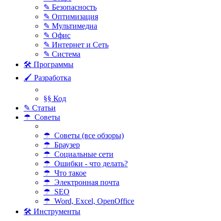
✎ Безопасность
✎ Оптимизация
✎ Мультимедиа
✎ Офис
✎ Интернет и Сеть
✎ Система
🛠 Программы
🖌 Разработка
§§ Код
✎ Статьи
☂ Советы
☂ Советы (все обзоры)
☂ Браузер
☂ Социальные сети
☂ Ошибки - что делать?
☂ Что такое
☂ Электронная почта
☂ SEO
☂ Word, Excel, OpenOffice
🛠 Инструменты