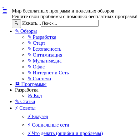
Мир бесплатных программ и полезных обзоров
☰
Решите свои проблемы с помощью бесплатных программ!
Искать...
🔍
✎ Обзоры
✎ Разработка
✎ Старт
✎ Безопасность
✎ Оптимизация
✎ Мультимедиа
✎ Офис
✎ Интернет и Сеть
✎ Система
💾 Программы
Разработка
§§ Код
✎ Статьи
⚡ Советы
⚡ Браузер
⚡ Социальные сети
⚡ Что делать (ошибки и проблемы)