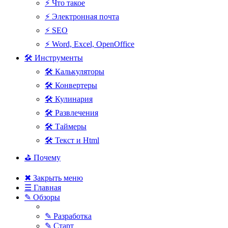
⚡ Что такое
⚡ Электронная почта
⚡ SEO
⚡ Word, Excel, OpenOffice
🛠 Инструменты
🛠 Калькуляторы
🛠 Конвертеры
🛠 Кулинария
🛠 Развлечения
🛠 Таймеры
🛠 Текст и Html
⛳ Почему
✖ Закрыть меню
☰ Главная
✎ Обзоры
✎ Разработка
✎ Старт