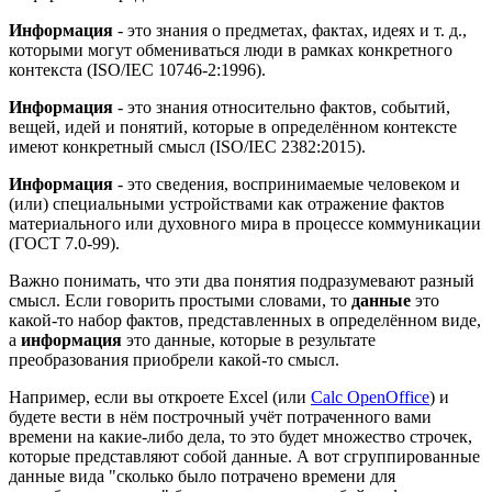
Информация
- это знания о предметах, фактах, идеях и т. д.,
которыми могут обмениваться люди в рамках конкретного
контекста (ISO/IEC 10746-2:1996).
Информация
- это знания относительно фактов, событий,
вещей, идей и понятий, которые в определённом контексте
имеют конкретный смысл (ISO/IEC 2382:2015).
Информация
- это сведения, воспринимаемые человеком и
(или) специальными устройствами как отражение фактов
материального или духовного мира в процессе коммуникации
(ГОСТ 7.0-99).
Важно понимать, что эти два понятия подразумевают разный
смысл. Если говорить простыми словами, то
данные
это
какой-то набор фактов, представленных в определённом виде,
а
информация
это данные, которые в результате
преобразования приобрели какой-то смысл.
Например, если вы откроете Excel (или
Calc OpenOffice
) и
будете вести в нём построчный учёт потраченного вами
времени на какие-либо дела, то это будет множество строчек,
которые представляют собой данные. А вот сгруппированные
данные вида "сколько было потрачено времени для