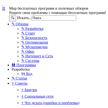
Мир бесплатных программ и полезных обзоров
☰
Решите свои проблемы с помощью бесплатных программ!
Искать...
🔍
✎ Обзоры
✎ Разработка
✎ Старт
✎ Безопасность
✎ Оптимизация
✎ Мультимедиа
✎ Офис
✎ Интернет и Сеть
✎ Система
💾 Программы
Разработка
§§ Код
✎ Статьи
⚡ Советы
⚡ Браузер
⚡ Социальные сети
⚡ Что делать (ошибки и проблемы)