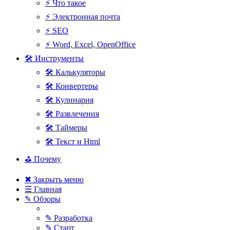
⚡ Что такое
⚡ Электронная почта
⚡ SEO
⚡ Word, Excel, OpenOffice
🛠 Инструменты
🛠 Калькуляторы
🛠 Конвертеры
🛠 Кулинария
🛠 Развлечения
🛠 Таймеры
🛠 Текст и Html
⛳ Почему
✖ Закрыть меню
☰ Главная
✎ Обзоры
✎ Разработка
✎ Старт