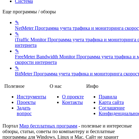
Система
Еще программы / обзоры
✎
NetMeter
Программа учета трафика и мониторинга скорос
✎
iTraffic Monitor
Программа учета трафика и мониторинга 
интернета
✎
FreeMeter Bandwidth Monitor
Программа учета трафика и 
скорости интернета
✎
BitMeter
Программа учета трафика и мониторинга скорос
Полезное
О нас
Инфо
Инструменты
О проекте
Правила
Проекты
Контакты
Карта сайта
Задать
Соглашение
вопрос
Конфиденциально
Портал
Мир бесплатных программ
- полезные и интересные
обзоры, статьи, советы по компьютеру и бесплатные
программы для Windows, Linux и Mac. Сайт не хранит