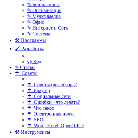
✎ Безопасность
✎ Оптимизация
✎ Мультимедиа
✎ Офис
✎ Интернет и Сеть
✎ Система
🛠 Программы
🖌 Разработка
§§ Код
✎ Статьи
☂ Советы
☂ Советы (все обзоры)
☂ Браузер
☂ Социальные сети
☂ Ошибки - что делать?
☂ Что такое
☂ Электронная почта
☂ SEO
☂ Word, Excel, OpenOffice
🛠 Инструменты