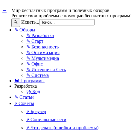
Мир бесплатных программ и полезных обзоров
☰
Решите свои проблемы с помощью бесплатных программ!
Искать...
🔍
✎ Обзоры
✎ Разработка
✎ Старт
✎ Безопасность
✎ Оптимизация
✎ Мультимедиа
✎ Офис
✎ Интернет и Сеть
✎ Система
💾 Программы
Разработка
§§ Код
✎ Статьи
⚡ Советы
⚡ Браузер
⚡ Социальные сети
⚡ Что делать (ошибки и проблемы)