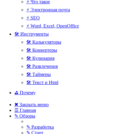
⚡ Что такое
⚡ Электронная почта
⚡ SEO
⚡ Word, Excel, OpenOffice
🛠 Инструменты
🛠 Калькуляторы
🛠 Конвертеры
🛠 Кулинария
🛠 Развлечения
🛠 Таймеры
🛠 Текст и Html
⛳ Почему
✖ Закрыть меню
☰ Главная
✎ Обзоры
✎ Разработка
✎ Старт