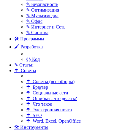
✎ Безопасность
✎ Оптимизация
✎ Мультимедиа
✎ Офис
✎ Интернет и Сеть
✎ Система
🛠 Программы
🖌 Разработка
§§ Код
✎ Статьи
☂ Советы
☂ Советы (все обзоры)
☂ Браузер
☂ Социальные сети
☂ Ошибки - что делать?
☂ Что такое
☂ Электронная почта
☂ SEO
☂ Word, Excel, OpenOffice
🛠 Инструменты