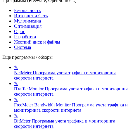
Программы (Freeware, OpenSource...)
Безопасность
Интернет и Сеть
Мультимедиа
Оптимизация
Офис
Разработка
Жесткий диск и файлы
Система
Еще программы / обзоры
✎
NetMeter
Программа учета трафика и мониторинга
скорости интернета
✎
iTraffic Monitor
Программа учета трафика и мониторинга
скорости интернета
✎
FreeMeter Bandwidth Monitor
Программа учета трафика и
мониторинга скорости интернета
✎
BitMeter
Программа учета трафика и мониторинга
скорости интернета