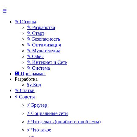
☰
✎ Обзоры
✎ Разработка
✎ Старт
✎ Безопасность
✎ Оптимизация
✎ Мультимедиа
✎ Офис
✎ Интернет и Сеть
✎ Система
💾 Программы
Разработка
§§ Код
✎ Статьи
⚡ Советы
⚡ Браузер
⚡ Социальные сети
⚡ Что делать (ошибки и проблемы)
⚡ Что такое