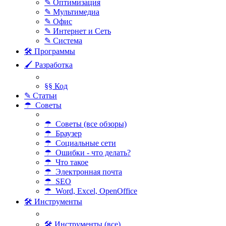
✎ Оптимизация
✎ Мультимедиа
✎ Офис
✎ Интернет и Сеть
✎ Система
🛠 Программы
🖌 Разработка
§§ Код
✎ Статьи
☂ Советы
☂ Советы (все обзоры)
☂ Браузер
☂ Социальные сети
☂ Ошибки - что делать?
☂ Что такое
☂ Электронная почта
☂ SEO
☂ Word, Excel, OpenOffice
🛠 Инструменты
🛠 Инструменты (все)