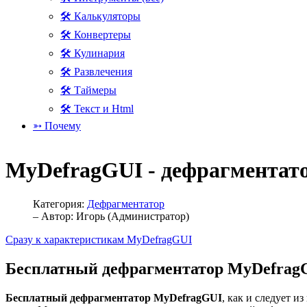
🛠 Калькуляторы
🛠 Конвертеры
🛠 Кулинария
🛠 Развлечения
🛠 Таймеры
🛠 Текст и Html
➳ Почему
MyDefragGUI - дефрагментат
Категория:
Дефрагментатор
– Автор:
Игорь (Администратор)
Сразу к характеристикам MyDefragGUI
Бесплатный дефрагментатор MyDefrag
Бесплатный дефрагментатор MyDefragGUI
, как и следует 