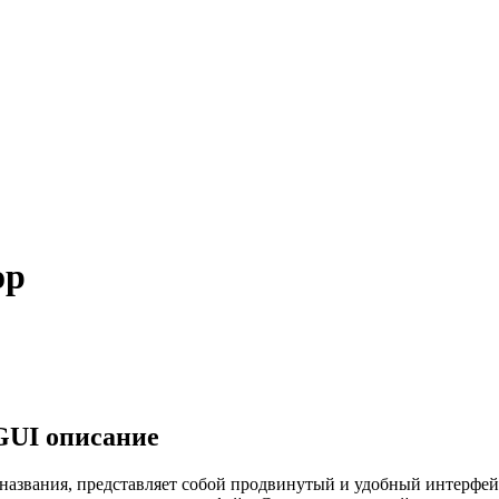
ор
GUI описание
из названия, представляет собой продвинутый и удобный интерф