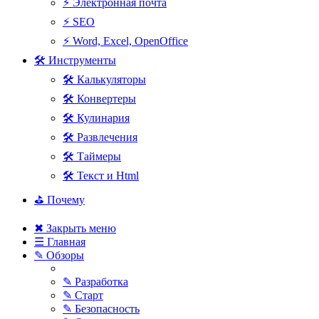
⚡ Электронная почта
⚡ SEO
⚡ Word, Excel, OpenOffice
🛠 Инструменты
🛠 Калькуляторы
🛠 Конвертеры
🛠 Кулинария
🛠 Развлечения
🛠 Таймеры
🛠 Текст и Html
⛳ Почему
✖ Закрыть меню
☰ Главная
✎ Обзоры
✎ Разработка
✎ Старт
✎ Безопасность