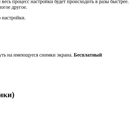
есь процесс настройки будет происходить в разы быстрее.
огое другое.
о настройки.
нуть на имеющуеся снимки экрана.
Бесплатный
ики)