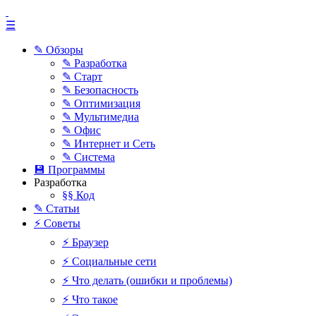
☰
✎ Обзоры
✎ Разработка
✎ Старт
✎ Безопасность
✎ Оптимизация
✎ Мультимедиа
✎ Офис
✎ Интернет и Сеть
✎ Система
💾 Программы
Разработка
§§ Код
✎ Статьи
⚡ Советы
⚡ Браузер
⚡ Социальные сети
⚡ Что делать (ошибки и проблемы)
⚡ Что такое