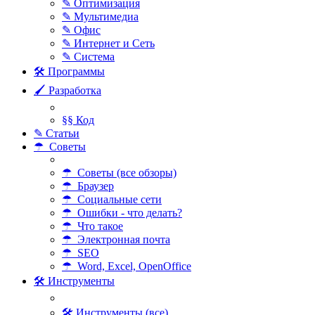
✎ Оптимизация
✎ Мультимедиа
✎ Офис
✎ Интернет и Сеть
✎ Система
🛠 Программы
🖌 Разработка
§§ Код
✎ Статьи
☂ Советы
☂ Советы (все обзоры)
☂ Браузер
☂ Социальные сети
☂ Ошибки - что делать?
☂ Что такое
☂ Электронная почта
☂ SEO
☂ Word, Excel, OpenOffice
🛠 Инструменты
🛠 Инструменты (все)