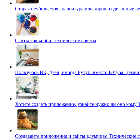
Старая неубиваемая клавиатура или хорошо сделанные 
Сайты как хобби
Технические советы
Пользуюсь ВК, Дзен, иногда Рутуб. вместо Ютуба - разн
Хотите создать приложение, узнайте нужно ли оно кому
Создавайте приложения и сайты вдумчиво
Технические 