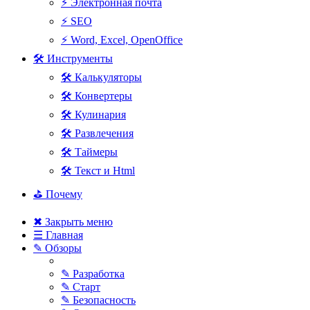
⚡ Электронная почта
⚡ SEO
⚡ Word, Excel, OpenOffice
🛠 Инструменты
🛠 Калькуляторы
🛠 Конвертеры
🛠 Кулинария
🛠 Развлечения
🛠 Таймеры
🛠 Текст и Html
⛳ Почему
✖ Закрыть меню
☰ Главная
✎ Обзоры
✎ Разработка
✎ Старт
✎ Безопасность