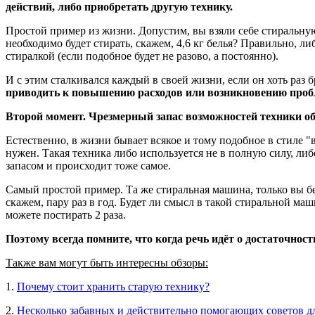
действий, либо приобретать другую технику.
Простой пример из жизни. Допустим, вы взяли себе стиральную 
необходимо будет стирать, скажем, 4,6 кг белья? Правильно, ли
стиралкой (если подобное будет не разово, а постоянно).
И с этим сталкивался каждый в своей жизни, если он хоть раз 
приводить к повышению расходов или возникновению про
Второй момент. Чрезмерный запас возможностей техники об
Естественно, в жизни бывает всякое и тому подобное в стиле "
нужен. Такая техника либо используется не в полную силу, ли
запасом и происходит тоже самое.
Самый простой пример. Та же стиральная машина, только вы берё
скажем, пару раз в год. Будет ли смысл в такой стиральной маш
можете постирать 2 раза.
Поэтому всегда помните, что когда речь идёт о достаточност
Также вам могут быть интересны обзоры:
1.
Почему стоит хранить старую технику?
2.
Несколько забавных и действительно помогающих советов д