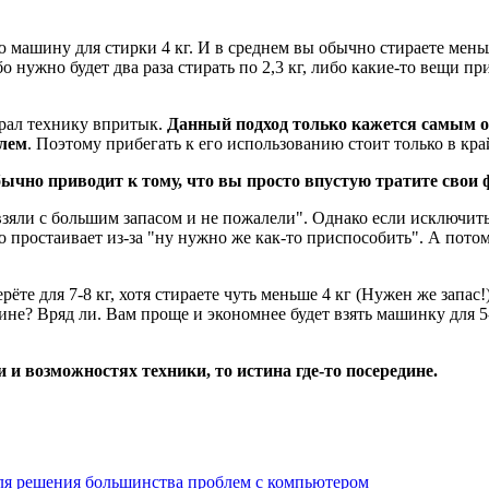
машину для стирки 4 кг. И в среднем вы обычно стираете меньше 
бо нужно будет два раза стирать по 2,3 кг, либо какие-то вещи п
брал технику впритык.
Данный подход только кажется самым о
блем
. Поэтому прибегать к его использованию стоит только в кра
ычно приводит к тому, что вы просто впустую тратите свои
взяли с большим запасом и не пожалели". Однако если исключить
бо простаивает из-за "ну нужно же как-то приспособить". А пот
те для 7-8 кг, хотя стираете чуть меньше 4 кг (Нужен же запас!)
ине? Вряд ли. Вам проще и экономнее будет взять машинку для 5-6
и и возможностях техники, то истина где-то посередине.
ля решения большинства проблем c компьютером