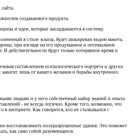
 сайта.
ователем создаваемого продукта.
инципы и идеи, которые закладываются в систему.
лненный в стиле эскиза, будет шокирован видом макета,
роны, при взгляде на его продуманное и оптимальное
т. В действительности будут только потерянное время и
анчивая составлением психологического портрета и других
ы зависят лишь от вашего желания и борьбы внутренних
азными людьми и у него собственный набор знаний и опыта.
тавлений - не всегда логично. Кроме того, возможно, что
о в интернете. Как говорится, кто не сталкивался с
но восстанавливать полуразрушенные здания. Это поможет
вать, как само собой разумеющееся.