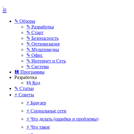
☰
✎ Обзоры
✎ Разработка
✎ Старт
✎ Безопасность
✎ Оптимизация
✎ Мультимедиа
✎ Офис
✎ Интернет и Сеть
✎ Система
💾 Программы
Разработка
§§ Код
✎ Статьи
⚡ Советы
⚡ Браузер
⚡ Социальные сети
⚡ Что делать (ошибки и проблемы)
⚡ Что такое