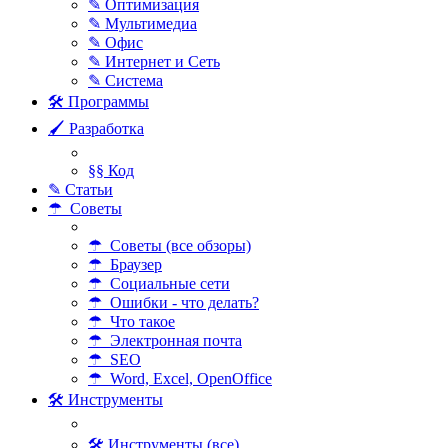
✎ Оптимизация
✎ Мультимедиа
✎ Офис
✎ Интернет и Сеть
✎ Система
🛠 Программы
🖌 Разработка
§§ Код
✎ Статьи
☂ Советы
☂ Советы (все обзоры)
☂ Браузер
☂ Социальные сети
☂ Ошибки - что делать?
☂ Что такое
☂ Электронная почта
☂ SEO
☂ Word, Excel, OpenOffice
🛠 Инструменты
🛠 Инструменты (все)