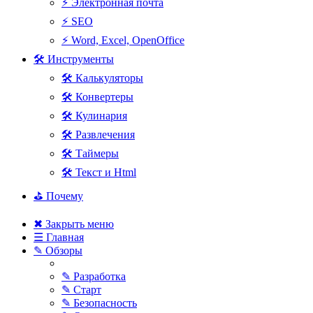
⚡ Электронная почта
⚡ SEO
⚡ Word, Excel, OpenOffice
🛠 Инструменты
🛠 Калькуляторы
🛠 Конвертеры
🛠 Кулинария
🛠 Развлечения
🛠 Таймеры
🛠 Текст и Html
⛳ Почему
✖ Закрыть меню
☰ Главная
✎ Обзоры
✎ Разработка
✎ Старт
✎ Безопасность