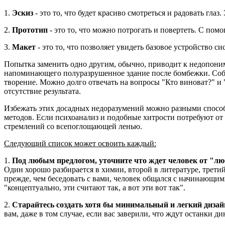
1.
Эскиз
- это то, что будет красиво смотреться и радовать гла
2.
Прототип
- это то, что можно потрогать и повертеть. С по
3.
Макет
- это то, что позволяет увидеть базовое устройство 
Попытка заменить одно другим, обычно, приводит к недопоним
напоминающего полуразрушенное здание после бомбежки. Собе
творение. Можно долго отвечать на вопросы "Кто виноват?" и "
отсутствие результата.
Избежать этих досадных недоразумений можно разными способам
методов. Если психоанализ и подобные хитрости потребуют от
стремлений со всепоглощающей ленью.
Следующий список может освоить каждый:
1.
Под любым предлогом, уточните что ждет человек от "л
Один хорошо разбирается в химии, второй в литературе, третий 
прежде, чем беседовать с вами, человек общался с начинающими
"концептуально, эти считают так, а вот эти вот так".
2.
Старайтесь создать хотя бы минимальный и легкий дизай
вам, даже в том случае, если вас заверили, что ждут останки 