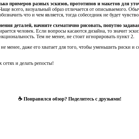
ько примеров разных эскизов, прототипов и макетов для уто
. Чаще всего, визуальный образ отличается от описываемого. Об
бозначить что и чем является, тогда собеседник не будет чувств
чнения деталей, начните схематично рисовать, попутно задав
идирается человек. Если вопросы касаются дизайна, то значит эс
нкциональность. Тем не менее, не стоит игнорировать пункт 2.
не менее, даже его хватает для того, чтобы уменьшить риски и с
 сетях и делать репосты!
☕ Понравился обзор? Поделитесь с друзьями!