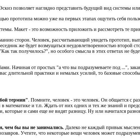
з. Эскиз позволяет наглядно представить будущий вид системы или
мощью прототипа можно уже на первых этапах ощутить себя польз
системы. Макет - это возможность приложить и рассмотреть те пр
анию сторон. Человек, рассчитывающий увидеть прототип, выпо
седник же будет возмущаться неудовлетворенностью второй сто
Как так получилось?", но особого смысла в этих ответах не буде
и. Начиная от простых "а что вы подразумеваете под ...", зак
 вас длительной практики и немалых усилий, то базовые способ
юбой термин"
. Помните, человек - это человек. Он общается с р
в математике и т.п. Ждать от них одних и тех же знаний и предс
, которые и сами еще не видят разницу. Ну или начитался разног
н, чем бы вы не занимались
. Далеко не каждый привык мыслен
динозавров. Учтите, что некоторые вещи человек может подразуме